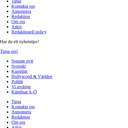
Tipsa
Kontakta oss
Annonsera
Redaktion
Om oss
Arkiv
Redaktionell policy
Har du ett nyhetstips?
Tipsa oss!
Senaste nytt
Svenskt
Kungligt
Hollywood & Världen
Politik
Vi avslöjar
Kändisar A-Ö
Tipsa
Kontakta oss
Annonsera
Redaktion
Om oss
Arkiv