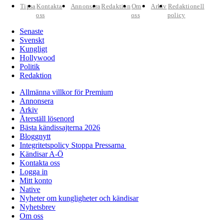
Tipsa
Kontakta
Annonsera
Redaktion
Om
Arkiv
Redaktionell
oss
oss
policy
Senaste
Svenskt
Kungligt
Hollywood
Politik
Redaktion
Allmänna villkor för Premium
Annonsera
Arkiv
Återställ lösenord
Bästa kändissajterna 2026
Bloggnytt
Integritetspolicy Stoppa Pressarna
Kändisar A-Ö
Kontakta oss
Logga in
Mitt konto
Native
Nyheter om kungligheter och kändisar
Nyhetsbrev
Om oss