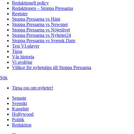
Redaktionell policy
Redaktionen – Stoppa Pressarna
Register
Stoppa Pressarna vs Hänt
Stoppa Pressarna vs Newsner
Stoppa Pressarna vs Nöjeslivet
Stoppa Pressarna vs Nyheter24
Stoppa Pressarna vs Svensk Dam
Test VI-player
Tipsa
Vår historia
Vi avslöjar
Villkor för nyhetstips till Stoppa Pressarna
Sök
Tipsa oss om nyheter!
Senaste
Svenskt
Kungligt
Hollywood
Politik
Redaktion