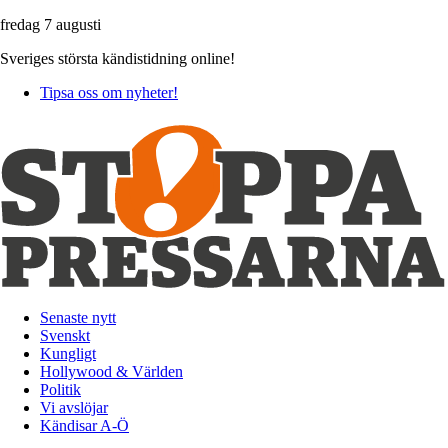
fredag 7 augusti
Sveriges största kändistidning online!
Tipsa oss om nyheter!
Senaste nytt
Svenskt
Kungligt
Hollywood & Världen
Politik
Vi avslöjar
Kändisar A-Ö