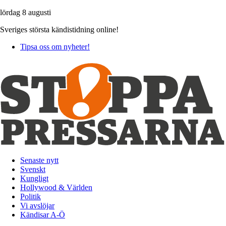
lördag 8 augusti
Sveriges största kändistidning online!
Tipsa oss om nyheter!
Senaste nytt
Svenskt
Kungligt
Hollywood & Världen
Politik
Vi avslöjar
Kändisar A-Ö