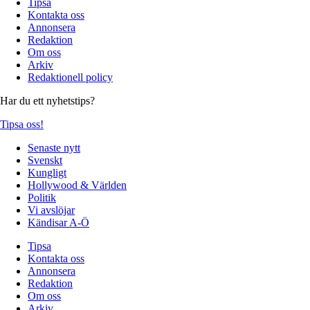
Tipsa
Kontakta oss
Annonsera
Redaktion
Om oss
Arkiv
Redaktionell policy
Har du ett nyhetstips?
Tipsa oss!
Senaste nytt
Svenskt
Kungligt
Hollywood & Världen
Politik
Vi avslöjar
Kändisar A-Ö
Tipsa
Kontakta oss
Annonsera
Redaktion
Om oss
Arkiv