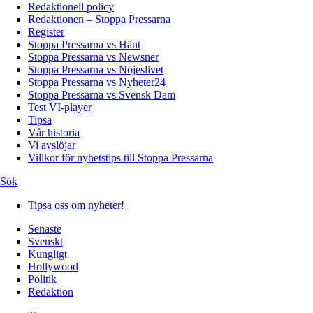
Redaktionell policy
Redaktionen – Stoppa Pressarna
Register
Stoppa Pressarna vs Hänt
Stoppa Pressarna vs Newsner
Stoppa Pressarna vs Nöjeslivet
Stoppa Pressarna vs Nyheter24
Stoppa Pressarna vs Svensk Dam
Test VI-player
Tipsa
Vår historia
Vi avslöjar
Villkor för nyhetstips till Stoppa Pressarna
Sök
Tipsa oss om nyheter!
Senaste
Svenskt
Kungligt
Hollywood
Politik
Redaktion