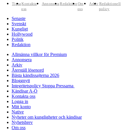
Tipsa
Kontakta
Annonsera
Redaktion
Om
Arkiv
Redaktionell
oss
oss
policy
Senaste
Svenskt
Kungligt
Hollywood
Politik
Redaktion
Allmänna villkor för Premium
Annonsera
Arkiv
Återställ lösenord
Bästa kändissajterna 2026
Bloggnytt
Integritetspolicy Stoppa Pressarna
Kändisar A-Ö
Kontakta oss
Logga in
Mitt konto
Native
Nyheter om kungligheter och kändisar
Nyhetsbrev
Om oss