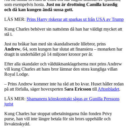
som exempelvis hosta.
Just nu är drottning Camilla krasslig
och då kan kungen ändå sussa gott.
LÄS MER:
Prins Harry riskerar att sparkas ut från USA av Trump
Kung Charles behöver sin nattsömn då han har väldigt mycket att
stå i.
Just nu bråkar han med sin skandaliserade lillebror, prins
Andrew
, 64, som kungen har slutat att finansiera – monarken har
dragit in underhållet på 14 miljoner kronor per år.
Efter alla skandaler och våldtäktsanklagelserna mot prins Andrew
vill kung Charles att hans bror lämnar den stora kungliga villan
Royal Lodge.
– Prins Andrew kommer inte ha råd att bo kvar. Huset håller redan
på att förfalla, säger hovexperten
Sara
Ericsson
till
Aftonbladet
.
LÄS MER:
Shamanens könskontrakt sågas av Gunilla Perssons
jurist
Kung Charles har stoppat utbetalningarna från fonden Privy
purse, han vill inte längre betala för sin brors uppehälle och
livvaktsskydd.