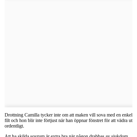
Drottning Camilla tycker inte om att maken vill sova med en enkel
filt och hon blir inte förtjust när han öppnar fönstret för att vädra ut
ordentligt.
Att ha skilda sovrum är extra bra när någon drabbas av sjukdom,