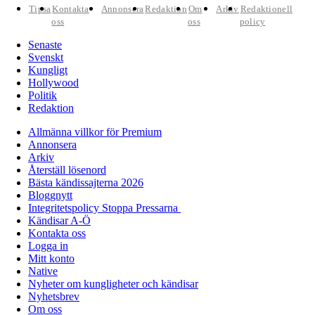
Tipsa
Kontakta
Annonsera
Redaktion
Om
Arkiv
Redaktionell
oss
oss
policy
Senaste
Svenskt
Kungligt
Hollywood
Politik
Redaktion
Allmänna villkor för Premium
Annonsera
Arkiv
Återställ lösenord
Bästa kändissajterna 2026
Bloggnytt
Integritetspolicy Stoppa Pressarna
Kändisar A-Ö
Kontakta oss
Logga in
Mitt konto
Native
Nyheter om kungligheter och kändisar
Nyhetsbrev
Om oss