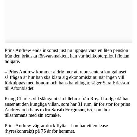
Prins Andrew enda inkomst just nu uppges vara en liten pension
från den brittiska försvarsmakten, han var helikopterpilot i flottan
tidigare.
– Prins Andrew kommer aldrig mer att representera kungahuset,
så frågan är hur han ska klara sig ekonomiskt nu när ingen vill
förknippas med honom och hans handlingar, säger Sara Ericsson
till Aftonbladet.
Kung Charles vill slänga ut sin lillebror från Royal Lodge då han
anser att den kungliga villan, som har 31 rum, är för stor för prins
Andrew och hans exfru
Sarah
Ferguson
, 65, som bor
tillsammans med sin exmake.
Prins Andrew vägrar dock flytta – han har ett en lease
(hyreskontrakt) på 75 år för hemmet.