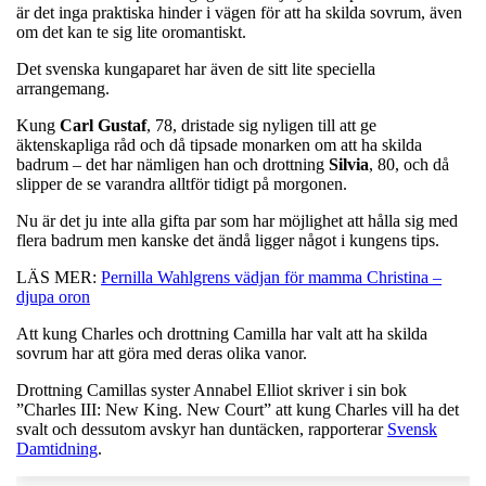
är det inga praktiska hinder i vägen för att ha skilda sovrum, även
om det kan te sig lite oromantiskt.
Det svenska kungaparet har även de sitt lite speciella
arrangemang.
Kung
Carl
Gustaf
, 78, dristade sig nyligen till att ge
äktenskapliga råd och då tipsade monarken om att ha skilda
badrum – det har nämligen han och drottning
Silvia
, 80, och då
slipper de se varandra alltför tidigt på morgonen.
Nu är det ju inte alla gifta par som har möjlighet att hålla sig med
flera badrum men kanske det ändå ligger något i kungens tips.
LÄS MER:
Pernilla Wahlgrens vädjan för mamma Christina –
djupa oron
Att kung Charles och drottning Camilla har valt att ha skilda
sovrum har att göra med deras olika vanor.
Drottning Camillas syster Annabel Elliot skriver i sin bok
”Charles III: New King. New Court” att kung Charles vill ha det
svalt och dessutom avskyr han duntäcken, rapporterar
Svensk
Damtidning
.