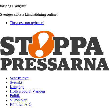
torsdag 6 augusti
Sveriges största kändistidning online!
Tipsa oss om nyheter!
Senaste nytt
Svenskt
Kungligt
Hollywood & Världen
Politik
Vi avslöjar
Kändisar A-Ö