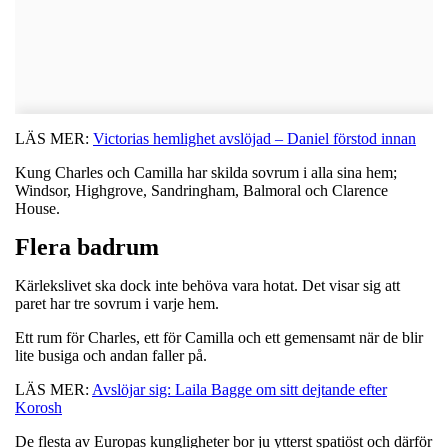
LÄS MER:
Victorias hemlighet avslöjad – Daniel förstod innan
Kung Charles och Camilla har skilda sovrum i alla sina hem;
Windsor, Highgrove, Sandringham, Balmoral och Clarence
House.
Flera badrum
Kärlekslivet ska dock inte behöva vara hotat. Det visar sig att
paret har tre sovrum i varje hem.
Ett rum för Charles, ett för Camilla och ett gemensamt när de blir
lite busiga och andan faller på.
LÄS MER:
Avslöjar sig: Laila Bagge om sitt dejtande efter
Korosh
De flesta av Europas kungligheter bor ju ytterst spatiöst och därför