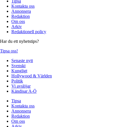
Tipsa
Kontakta oss
Annonsera
Redaktion
Om oss
Arkiv
Redaktionell policy
Har du ett nyhetstips?
Tipsa oss!
Senaste nytt
Svenskt
Kungligt
Hollywood & Världen
Politik
Vi avslöjar
Kändisar A-Ö
Tipsa
Kontakta oss
Annonsera
Redaktion
Om oss
Arkiv