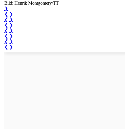
Bild: Henrik Montgomery/TT
❯
❮
❯
❮
❯
❮
❯
❮
❯
❮
❯
❮
❯
❮
❯