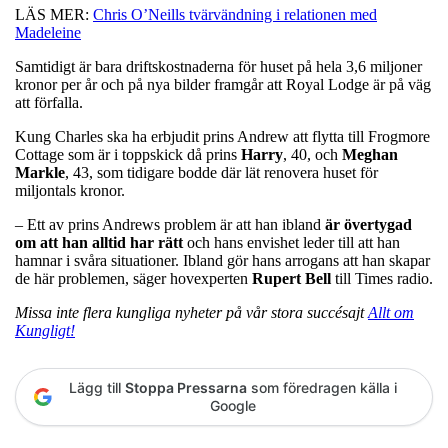
LÄS MER:
Chris O’Neills tvärvändning i relationen med
Madeleine
Samtidigt är bara driftskostnaderna för huset på hela 3,6 miljoner
kronor per år och på nya bilder framgår att Royal Lodge är på väg
att förfalla.
Kung Charles ska ha erbjudit prins Andrew att flytta till Frogmore
Cottage som är i toppskick då prins
Harry
, 40, och
Meghan
Markle
, 43, som tidigare bodde där lät renovera huset för
miljontals kronor.
– Ett av prins Andrews problem är att han ibland
är övertygad
om att han alltid har rätt
och hans envishet leder till att han
hamnar i svåra situationer. Ibland gör hans arrogans att han skapar
de här problemen, säger hovexperten
Rupert
Bell
till Times radio.
Missa inte flera kungliga nyheter på vår stora succésajt
Allt om
Kungligt!
Lägg till
Stoppa Pressarna
som föredragen källa i
Google