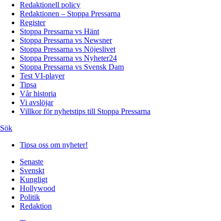
Redaktionell policy
Redaktionen – Stoppa Pressarna
Register
Stoppa Pressarna vs Hänt
Stoppa Pressarna vs Newsner
Stoppa Pressarna vs Nöjeslivet
Stoppa Pressarna vs Nyheter24
Stoppa Pressarna vs Svensk Dam
Test VI-player
Tipsa
Vår historia
Vi avslöjar
Villkor för nyhetstips till Stoppa Pressarna
Sök
Tipsa oss om nyheter!
Senaste
Svenskt
Kungligt
Hollywood
Politik
Redaktion