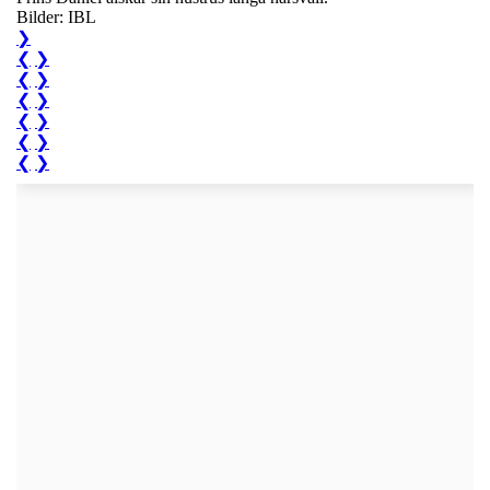
Bilder: IBL
❯
❮
❯
❮
❯
❮
❯
❮
❯
❮
❯
❮
❯