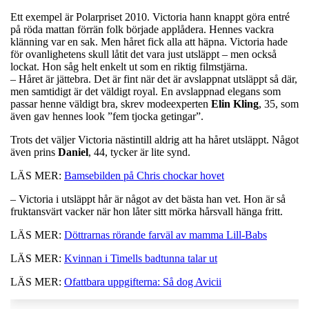
Ett exempel är Polarpriset 2010. Victoria hann knappt göra entré
på röda mattan förrän folk började applådera. Hennes vackra
klänning var en sak. Men håret fick alla att häpna. Victoria hade
för ovanlighetens skull låtit det vara just utsläppt – men också
lockat. Hon såg helt enkelt ut som en riktig filmstjärna.
– Håret är jättebra. Det är fint när det är avslappnat utsläppt så där,
men samtidigt är det väldigt royal. En avslappnad elegans som
passar henne väldigt bra, skrev modeexperten
Elin Kling
, 35,
som
även gav hennes look ”fem tjocka getingar”.
Trots det väljer Victoria nästintill aldrig att ha håret utsläppt. Något
även prins
Daniel
, 44, tycker är lite synd.
LÄS MER:
Bamsebilden på Chris chockar hovet
– Victoria i utsläppt hår är något av det bästa han vet. Hon är så
fruktansvärt vacker när hon låter sitt mörka hårsvall hänga fritt.
LÄS MER:
Döttrarnas rörande farväl av mamma Lill-Babs
LÄS MER:
Kvinnan i Timells badtunna talar ut
LÄS MER:
Ofattbara uppgifterna: Så dog Avicii