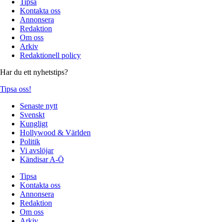
Tipsa
Kontakta oss
Annonsera
Redaktion
Om oss
Arkiv
Redaktionell policy
Har du ett nyhetstips?
Tipsa oss!
Senaste nytt
Svenskt
Kungligt
Hollywood & Världen
Politik
Vi avslöjar
Kändisar A-Ö
Tipsa
Kontakta oss
Annonsera
Redaktion
Om oss
Arkiv