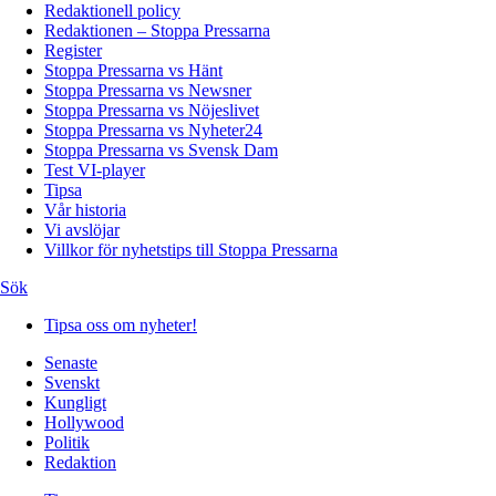
Redaktionell policy
Redaktionen – Stoppa Pressarna
Register
Stoppa Pressarna vs Hänt
Stoppa Pressarna vs Newsner
Stoppa Pressarna vs Nöjeslivet
Stoppa Pressarna vs Nyheter24
Stoppa Pressarna vs Svensk Dam
Test VI-player
Tipsa
Vår historia
Vi avslöjar
Villkor för nyhetstips till Stoppa Pressarna
Sök
Tipsa oss om nyheter!
Senaste
Svenskt
Kungligt
Hollywood
Politik
Redaktion