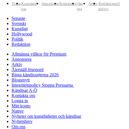
Tipsa
Kontakta
Annonsera
Redaktion
Om
Arkiv
Redaktionell
oss
oss
policy
Senaste
Svenskt
Kungligt
Hollywood
Politik
Redaktion
Allmänna villkor för Premium
Annonsera
Arkiv
Återställ lösenord
Bästa kändissajterna 2026
Bloggnytt
Integritetspolicy Stoppa Pressarna
Kändisar A-Ö
Kontakta oss
Logga in
Mitt konto
Native
Nyheter om kungligheter och kändisar
Nyhetsbrev
Om oss