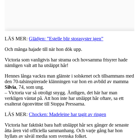
LÄS MER:
Glädjen: ”Estelle blir storasyster igen”
Och många hajade till när hon dök upp.
Victoria som vanligtvis har strama och hovsamma frisyrer hade
nämligen valt att ha utsläppt hår!
Hennes långa vackra man glänste i solskenet och tillsammans med
den 70-talsinspirerade klänningen var hon en avbild av mamma
Silvia
, 74, som ung.
– Victoria var så otroligt snygg. Äntligen, det här har man
verkligen väntat på. Att hon inte har utsläppt hår oftare, sa ett
exalterat ögonvittne till Stoppa Pressarna.
LÄS MER:
Chocken: Madeleine har tagit av ringen
Victoria har faktiskt bara haft utsläppt hår sex gånger de senaste
åtta åren vid officiella sammanhang. Och varje gång har hon
hyllats av såväl media som svenska folket.