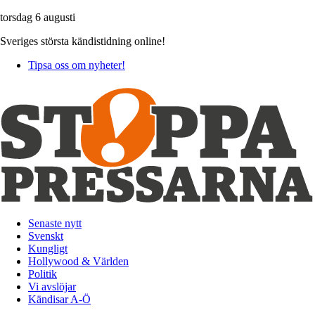
torsdag 6 augusti
Sveriges största kändistidning online!
Tipsa oss om nyheter!
Senaste nytt
Svenskt
Kungligt
Hollywood & Världen
Politik
Vi avslöjar
Kändisar A-Ö