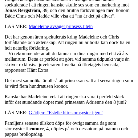
spekulerade i att ringen kanske skulle ses som en markering mot
Jonas Bergström
, 39, och den brutna förlovningen med honom.
Både Chris och Madde ville visa att ”nu är det på allvar”.
LÄS MER:
Madeleine avsäger prinsess-titeln
Det har genom åren spekulerats kring Madeleine och Chris
förhållande och äktenskap. Att ringen nu är borta kan dock ha en
helt naturlig förklaring.
– Vi rekommenderar att du lämnar in dina ringar med ett-två års
mellanrum. Detta är perfekt att göra vid samma tidpunkt varje år,
skriver exklusiva juveleraren Juvelia på företagets hemsida,
rapporterar Hänt Extra.
Det mest sannolika är alltså att prinsessan valt att serva ringen som
är värd flera hundratusen kronor.
Kanske har Madeleine velat att ringen ska vara i perfekt skick
inför det stundande dopet med prinsessan Adrienne den 8 juni?
LÄS MER:
Glädjen: ”Estelle blir storasyster igen”
Familjens senaste tillskott döps för övrigt samma dag som
storasyster
Leonore
, 4, döptes på och dessutom på mamma och
pappas bröllopsdag.