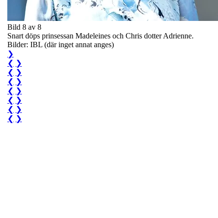
Bild 8 av 8
Snart döps prinsessan Madeleines och Chris dotter Adrienne.
Bilder: IBL (där inget annat anges)
❯
❮
❯
❮
❯
❮
❯
❮
❯
❮
❯
❮
❯
❮
❯