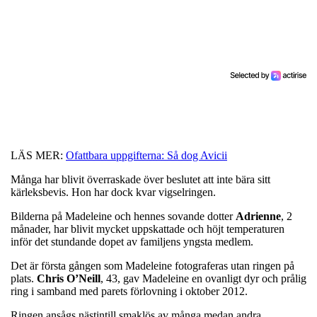
LÄS MER:
Ofattbara uppgifterna: Så dog Avicii
Många har blivit överraskade över beslutet att inte bära sitt
kärleksbevis. Hon har dock kvar vigselringen.
Bilderna på Madeleine och hennes sovande dotter
Adrienne
, 2
månader, har blivit mycket uppskattade och höjt temperaturen
inför det stundande dopet av familjens yngsta medlem.
Det är första gången som Madeleine fotograferas utan ringen på
plats.
Chris O’Neill
, 43, gav Madeleine en ovanligt dyr och prålig
ring i samband med parets förlovning i oktober 2012.
Ringen ansågs nästintill smaklös av många medan andra