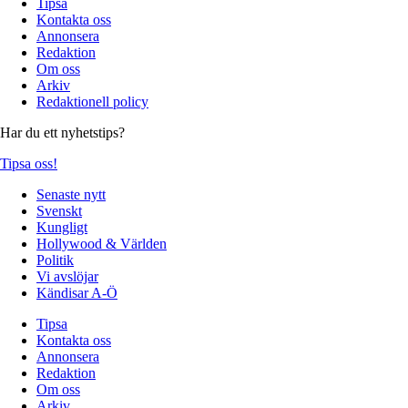
Tipsa
Kontakta oss
Annonsera
Redaktion
Om oss
Arkiv
Redaktionell policy
Har du ett nyhetstips?
Tipsa oss!
Senaste nytt
Svenskt
Kungligt
Hollywood & Världen
Politik
Vi avslöjar
Kändisar A-Ö
Tipsa
Kontakta oss
Annonsera
Redaktion
Om oss
Arkiv