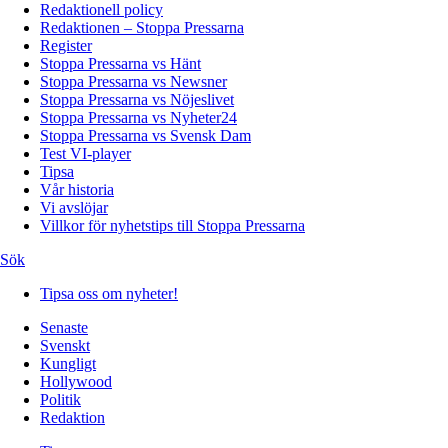
Redaktionell policy
Redaktionen – Stoppa Pressarna
Register
Stoppa Pressarna vs Hänt
Stoppa Pressarna vs Newsner
Stoppa Pressarna vs Nöjeslivet
Stoppa Pressarna vs Nyheter24
Stoppa Pressarna vs Svensk Dam
Test VI-player
Tipsa
Vår historia
Vi avslöjar
Villkor för nyhetstips till Stoppa Pressarna
Sök
Tipsa oss om nyheter!
Senaste
Svenskt
Kungligt
Hollywood
Politik
Redaktion