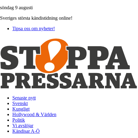
söndag 9 augusti
Sveriges största kändistidning online!
Tipsa oss om nyheter!
Senaste nytt
Svenskt
Kungligt
Hollywood & Världen
Politik
Vi avslöjar
Kändisar A-Ö