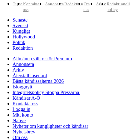
Tipsa
Kontakta
Annonsera
Redaktion
Om
Arkiv
Redaktionell
oss
oss
policy
Senaste
Svenskt
Kungligt
Hollywood
Politik
Redaktion
Allmänna villkor för Premium
Annonsera
Arkiv
Återställ lösenord
Bästa kändissajterna 2026
Bloggnytt
Integritetspolicy Stoppa Pressarna
Kändisar A-Ö
Kontakta oss
Logga in
Mitt konto
Native
Nyheter om kungligheter och kändisar
Nyhetsbrev
Om oss