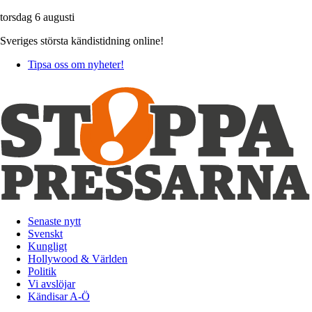
torsdag 6 augusti
Sveriges största kändistidning online!
Tipsa oss om nyheter!
Senaste nytt
Svenskt
Kungligt
Hollywood & Världen
Politik
Vi avslöjar
Kändisar A-Ö