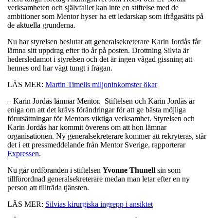
verksamheten och självfallet kan inte en stiftelse med de
ambitioner som Mentor hyser ha ett ledarskap som ifrågasätts på
de aktuella grunderna.
Nu har styrelsen beslutat att generalsekreterare Karin Jordås får
lämna sitt uppdrag efter tio år på posten. Drottning Silvia är
hedersledamot i styrelsen och det är ingen vågad gissning att
hennes ord har vägt tungt i frågan.
LÄS MER:
Martin Timells miljoninkomster ökar
– Karin Jordås lämnar Mentor. Stiftelsen och Karin Jordås är
eniga om att det krävs förändringar för att ge bästa möjliga
förutsättningar för Mentors viktiga verksamhet. Styrelsen och
Karin Jordås har kommit överens om att hon lämnar
organisationen. Ny generalsekreterare kommer att rekryteras, står
det i ett pressmeddelande från Mentor Sverige, rapporterar
Expressen
.
Nu går ordföranden i stiftelsen
Yvonne
Thunell
sin som
tillförordnad generalsekreterare medan man letar efter en ny
person att tillträda tjänsten.
LÄS MER:
Silvias kirurgiska ingrepp i ansiktet