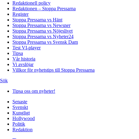
Redaktionell policy
Redaktionen – Stoppa Pressarna
Register
Stoppa Pressarna vs Hänt
Stoppa Pressarna vs Newsner
Stoppa Pressarna vs Nöjeslivet
Stoppa Pressarna vs Nyheter24
Stoppa Pressarna vs Svensk Dam
Test VI-player
Tipsa
Vår historia
Vi avslöjar
Villkor för nyhetstips till Stoppa Pressarna
Sök
Tipsa oss om nyheter!
Senaste
Svenskt
Kungligt
Hollywood
Politik
Redaktion