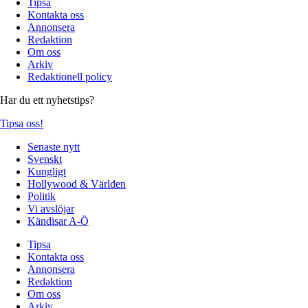
Tipsa
Kontakta oss
Annonsera
Redaktion
Om oss
Arkiv
Redaktionell policy
Har du ett nyhetstips?
Tipsa oss!
Senaste nytt
Svenskt
Kungligt
Hollywood & Världen
Politik
Vi avslöjar
Kändisar A-Ö
Tipsa
Kontakta oss
Annonsera
Redaktion
Om oss
Arkiv