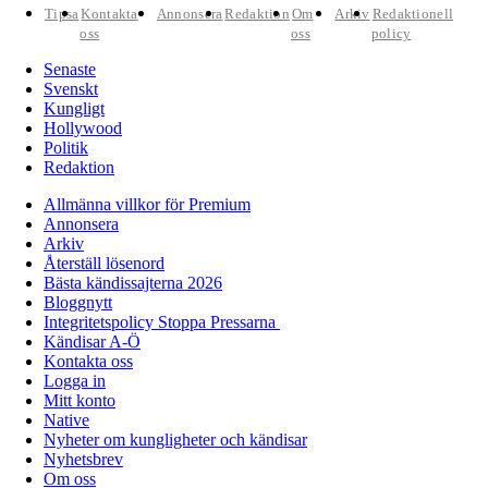
Tipsa
Kontakta
Annonsera
Redaktion
Om
Arkiv
Redaktionell
oss
oss
policy
Senaste
Svenskt
Kungligt
Hollywood
Politik
Redaktion
Allmänna villkor för Premium
Annonsera
Arkiv
Återställ lösenord
Bästa kändissajterna 2026
Bloggnytt
Integritetspolicy Stoppa Pressarna
Kändisar A-Ö
Kontakta oss
Logga in
Mitt konto
Native
Nyheter om kungligheter och kändisar
Nyhetsbrev
Om oss