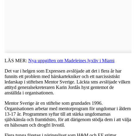
LÄS MER:
Nya uppgiften om Madeleines lyxliv i Miami
Det var i helgen som Expressen avslöjade att det i flera år har
funnits ett problem med härskartekniker och ett narcissistiskt
ledarskap i stiftelsen Mentor Sverige. Läckta sms avslöjade vilken
attityd generalsekreteraren Karin Jordås hyst gentemot de
anställda i organisationen.
Mentor Sverige är en stiftelse som grundades 1996.
Organisationen arbetar med mentorprogram för ungdomar i åldern
13-17 år. Programmen syftar till att stärka ungdomarnas
självkänsla och framtidstro, för att därigenom stödja dem i att välja
en hälsosam och drogfri livsstil.
Flera tunga företag i näringslivet som H&M och EF stöttar