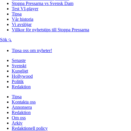
Stoppa Pressarna vs Svensk Dam
Test VI-player
Tipsa
Vår historia
Vi avslöjar
Villkor för nyhetstips till Stoppa Pressarna
Sök
Tipsa oss om nyheter!
Senaste
Svenskt
Kungligt
Hollywood
Politik
Redaktion
Tipsa
Kontakta oss
Annonsera
Redaktion
Om oss
Arkiv
Redaktionell policy