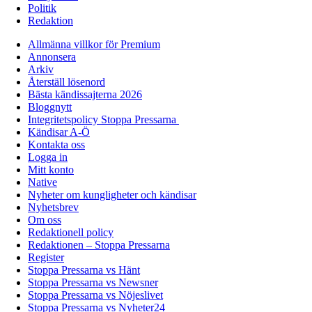
Politik
Redaktion
Allmänna villkor för Premium
Annonsera
Arkiv
Återställ lösenord
Bästa kändissajterna 2026
Bloggnytt
Integritetspolicy Stoppa Pressarna
Kändisar A-Ö
Kontakta oss
Logga in
Mitt konto
Native
Nyheter om kungligheter och kändisar
Nyhetsbrev
Om oss
Redaktionell policy
Redaktionen – Stoppa Pressarna
Register
Stoppa Pressarna vs Hänt
Stoppa Pressarna vs Newsner
Stoppa Pressarna vs Nöjeslivet
Stoppa Pressarna vs Nyheter24