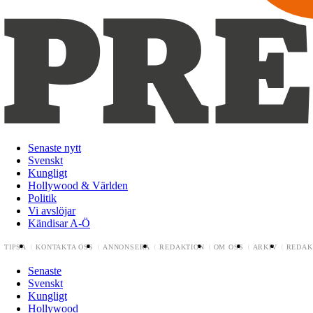
Senaste nytt
Svenskt
Kungligt
Hollywood & Världen
Politik
Vi avslöjar
Kändisar A-Ö
TIPSA
KONTAKTA OSS
ANNONSERA
REDAKTION
OM OSS
ARKIV
REDAK
Senaste
Svenskt
Kungligt
Hollywood