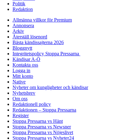
Politik
Redaktion
Allmänna villkor för Premium
Annonsera
Arkiv
Återställ lösenord
Bästa kändissajterna 2026
Bloggnytt
Integritetspolicy Stoppa Pressarna
Kändisar A-Ö
Kontakta oss
Logga in
Mitt konto
Native
Nyheter om kungligheter och kändisar
Nyhetsbrev
Om oss
Redaktionell policy
Redaktionen – Stoppa Pressarna
Register
Stoppa Pressarna vs Hänt
Stoppa Pressarna vs Newsner
Stoppa Pressarna vs Nöjeslivet
Stoppa Pressarna vs Nyheter24