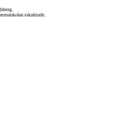
dsberg.
nternatskolan eskalerade.