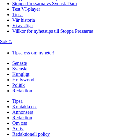
Stoppa Pressarna vs Svensk Dam
Test VI-player
Tipsa
Vår historia
Vi avslöjar
Villkor för nyhetstips till Stoppa Pressarna
Sök
Tipsa oss om nyheter!
Senaste
Svenskt
Kungligt
Hollywood
Politik
Redaktion
Tipsa
Kontakta oss
Annonsera
Redaktion
Om oss
Arkiv
Redaktionell policy