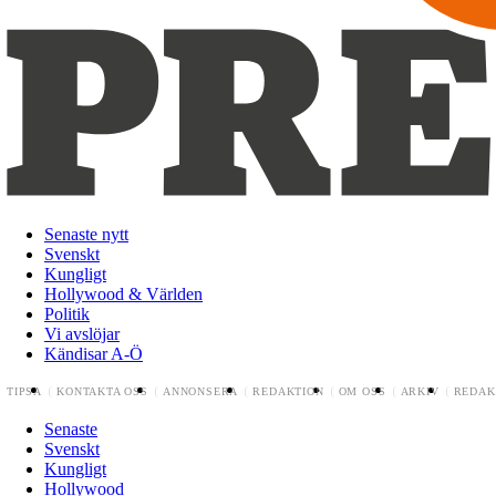
Senaste nytt
Svenskt
Kungligt
Hollywood & Världen
Politik
Vi avslöjar
Kändisar A-Ö
TIPSA
KONTAKTA OSS
ANNONSERA
REDAKTION
OM OSS
ARKIV
REDAK
Senaste
Svenskt
Kungligt
Hollywood