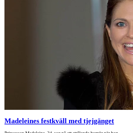
Madeleines festkväll med tjejgänget