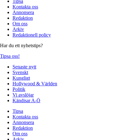
Tipsa
Kontakta oss
Annonsera
Redaktion
Om oss
Arkiv
Redaktionell policy
Har du ett nyhetstips?
Tipsa oss!
Senaste nytt
Svenskt
Kungligt
Hollywood & Världen
Politik
Vi avslöjar
Kändisar A-Ö
Tipsa
Kontakta oss
Annonsera
Redaktion
Om oss
Arkiv