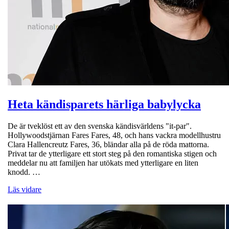
Heta kändisparets härliga babylycka
De är tveklöst ett av den svenska kändisvärldens "it-par".
Hollywoodstjärnan Fares Fares, 48, och hans vackra modellhustru
Clara Hallencreutz Fares, 36, bländar alla på de röda mattorna.
Privat tar de ytterligare ett stort steg på den romantiska stigen och
meddelar nu att familjen har utökats med ytterligare en liten
knodd. …
Läs vidare