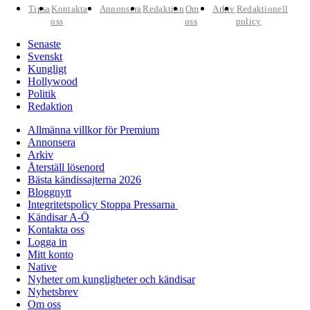
Tipsa
Kontakta
Annonsera
Redaktion
Om
Arkiv
Redaktionell
oss
oss
policy
Senaste
Svenskt
Kungligt
Hollywood
Politik
Redaktion
Allmänna villkor för Premium
Annonsera
Arkiv
Återställ lösenord
Bästa kändissajterna 2026
Bloggnytt
Integritetspolicy Stoppa Pressarna
Kändisar A-Ö
Kontakta oss
Logga in
Mitt konto
Native
Nyheter om kungligheter och kändisar
Nyhetsbrev
Om oss