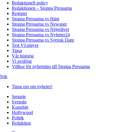
Redaktionell policy
Redaktionen – Stoppa Pressarna
Register
Stoppa Pressarna vs Hänt
Stoppa Pressarna vs Newsner
Stoppa Pressarna vs Nöjeslivet
Stoppa Pressarna vs Nyheter24
Stoppa Pressarna vs Svensk Dam
Test VI-player
Tipsa
Vår historia
Vi avslöjar
Villkor för nyhetstips till Stoppa Pressarna
Sök
Tipsa oss om nyheter!
Senaste
Svenskt
Kungligt
Hollywood
Politik
Redaktion