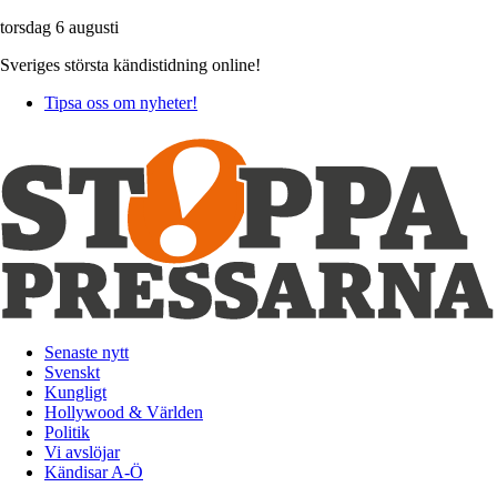
torsdag 6 augusti
Sveriges största kändistidning online!
Tipsa oss om nyheter!
Senaste nytt
Svenskt
Kungligt
Hollywood & Världen
Politik
Vi avslöjar
Kändisar A-Ö