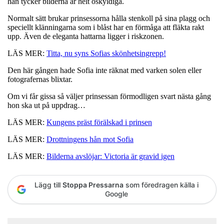
han tycker bilderna är helt oskyldiga.
Normalt sätt brukar prinsessorna hålla stenkoll på sina plagg och
speciellt klänningarna som i blåst har en förmåga att fläkta rakt
upp. Även de eleganta hattarna ligger i riskzonen.
LÄS MER:
Titta, nu syns Sofias skönhetsingrepp!
Den här gången hade Sofia inte räknat med varken solen eller
fotografernas blixtar.
Om vi får gissa så väljer prinsessan förmodligen svart nästa gång
hon ska ut på uppdrag…
LÄS MER:
Kungens präst förälskad i prinsen
LÄS MER:
Drottningens hån mot Sofia
LÄS MER:
Bilderna avslöjar: Victoria är gravid igen
Lägg till
Stoppa Pressarna
som föredragen källa i
Google