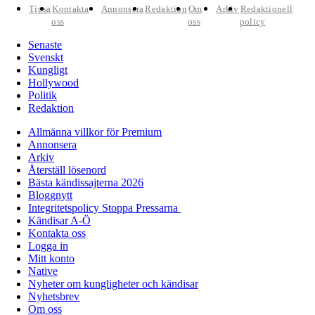
Tipsa
Kontakta
Annonsera
Redaktion
Om
Arkiv
Redaktionell
oss
oss
policy
Senaste
Svenskt
Kungligt
Hollywood
Politik
Redaktion
Allmänna villkor för Premium
Annonsera
Arkiv
Återställ lösenord
Bästa kändissajterna 2026
Bloggnytt
Integritetspolicy Stoppa Pressarna
Kändisar A-Ö
Kontakta oss
Logga in
Mitt konto
Native
Nyheter om kungligheter och kändisar
Nyhetsbrev
Om oss