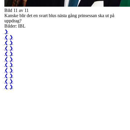
Bild 11 av 11
Kanske blir det en svart blus nästa gång prinsessan ska ut på
uppdrag?
Bilder: IBL
❯
❮
❯
❮
❯
❮
❯
❮
❯
❮
❯
❮
❯
❮
❯
❮
❯
❮
❯
❮
❯