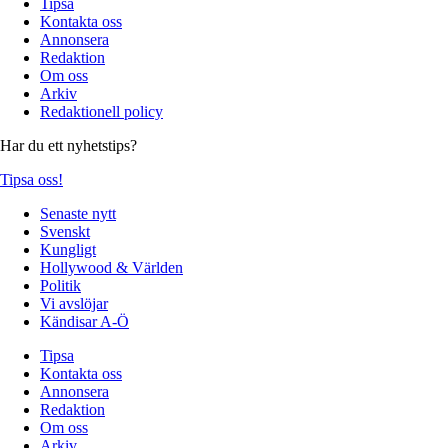
Tipsa
Kontakta oss
Annonsera
Redaktion
Om oss
Arkiv
Redaktionell policy
Har du ett nyhetstips?
Tipsa oss!
Senaste nytt
Svenskt
Kungligt
Hollywood & Världen
Politik
Vi avslöjar
Kändisar A-Ö
Tipsa
Kontakta oss
Annonsera
Redaktion
Om oss
Arkiv