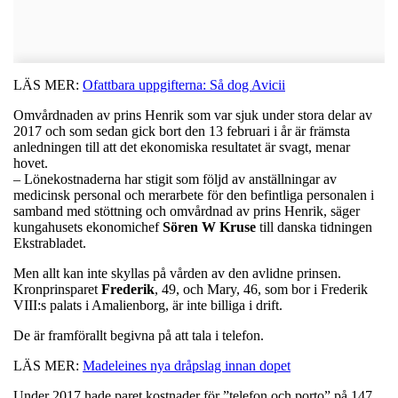
LÄS MER:
Ofattbara uppgifterna: Så dog Avicii
Omvårdnaden av prins Henrik som var sjuk under stora delar av
2017 och som sedan gick bort den 13 februari i år är främsta
anledningen till att det ekonomiska resultatet är svagt, menar
hovet.
– Lönekostnaderna har stigit som följd av anställningar av
medicinsk personal och merarbete för den befintliga personalen i
samband med stöttning och omvårdnad av prins Henrik, säger
kungahusets ekonomichef
Sören W Kruse
till danska tidningen
Ekstrabladet.
Men allt kan inte skyllas på vården av den avlidne prinsen.
Kronprinsparet
Frederik
, 49, och Mary, 46, som bor i Frederik
VIII:s palats i Amalienborg, är inte billiga i drift.
De är framförallt begivna på att tala i telefon.
LÄS MER:
Madeleines nya dråpslag innan dopet
Under 2017 hade paret kostnader för ”telefon och porto” på 147