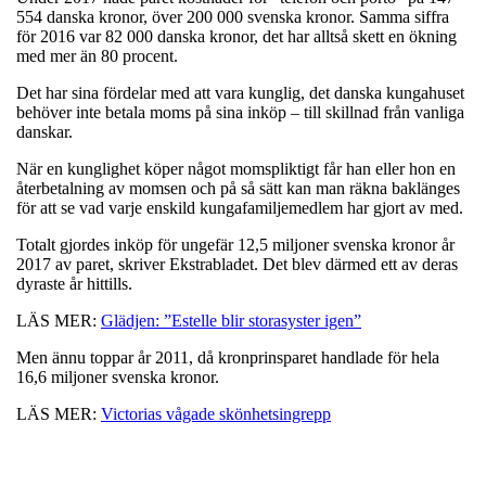
554 danska kronor, över 200 000 svenska kronor. Samma siffra
för 2016 var 82 000 danska kronor, det har alltså skett en ökning
med mer än 80 procent.
Det har sina fördelar med att vara kunglig, det danska kungahuset
behöver inte betala moms på sina inköp – till skillnad från vanliga
danskar.
När en kunglighet köper något momspliktigt får han eller hon en
återbetalning av momsen och på så sätt kan man räkna baklänges
för att se vad varje enskild kungafamiljemedlem har gjort av med.
Totalt gjordes inköp för ungefär 12,5 miljoner svenska kronor år
2017 av paret, skriver Ekstrabladet. Det blev därmed ett av deras
dyraste år hittills.
LÄS MER:
Glädjen: ”Estelle blir storasyster igen”
Men ännu toppar år 2011, då kronprinsparet handlade för hela
16,6 miljoner svenska kronor.
LÄS MER:
Victorias vågade skönhetsingrepp