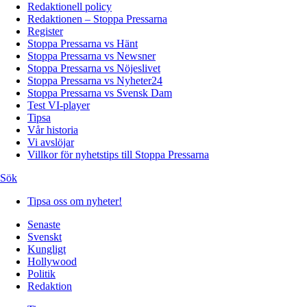
Redaktionell policy
Redaktionen – Stoppa Pressarna
Register
Stoppa Pressarna vs Hänt
Stoppa Pressarna vs Newsner
Stoppa Pressarna vs Nöjeslivet
Stoppa Pressarna vs Nyheter24
Stoppa Pressarna vs Svensk Dam
Test VI-player
Tipsa
Vår historia
Vi avslöjar
Villkor för nyhetstips till Stoppa Pressarna
Sök
Tipsa oss om nyheter!
Senaste
Svenskt
Kungligt
Hollywood
Politik
Redaktion