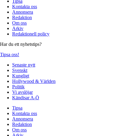
Tipsa
Kontakta oss
Annonsera
Redaktion
Om oss
Arkiv
Redaktionell policy
Har du ett nyhetstips?
Tipsa oss!
Senaste nytt
Svenskt
Kungligt
Hollywood & Världen
Politik
Vi avslöjar
Kändisar A-Ö
Tipsa
Kontakta oss
Annonsera
Redaktion
Om oss
Arkiv