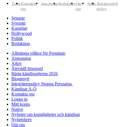
Tipsa
Kontakta
Annonsera
Redaktion
Om
Arkiv
Redaktionell
oss
oss
policy
Senaste
Svenskt
Kungligt
Hollywood
Politik
Redaktion
Allmänna villkor för Premium
Annonsera
Arkiv
Återställ lösenord
Bästa kändissajterna 2026
Bloggnytt
Integritetspolicy Stoppa Pressarna
Kändisar A-Ö
Kontakta oss
Logga in
Mitt konto
Native
Nyheter om kungligheter och kändisar
Nyhetsbrev
Om oss