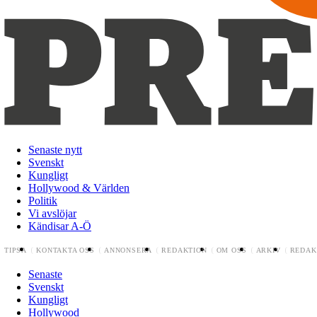
Senaste nytt
Svenskt
Kungligt
Hollywood & Världen
Politik
Vi avslöjar
Kändisar A-Ö
TIPSA
KONTAKTA OSS
ANNONSERA
REDAKTION
OM OSS
ARKIV
REDAK
Senaste
Svenskt
Kungligt
Hollywood