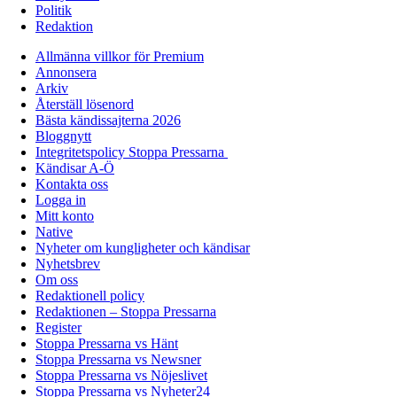
Politik
Redaktion
Allmänna villkor för Premium
Annonsera
Arkiv
Återställ lösenord
Bästa kändissajterna 2026
Bloggnytt
Integritetspolicy Stoppa Pressarna
Kändisar A-Ö
Kontakta oss
Logga in
Mitt konto
Native
Nyheter om kungligheter och kändisar
Nyhetsbrev
Om oss
Redaktionell policy
Redaktionen – Stoppa Pressarna
Register
Stoppa Pressarna vs Hänt
Stoppa Pressarna vs Newsner
Stoppa Pressarna vs Nöjeslivet
Stoppa Pressarna vs Nyheter24