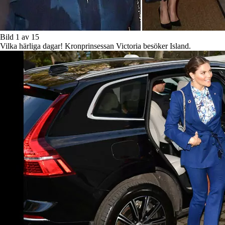
Bild 1 av 15
Vilka härliga dagar! Kronprinsessan Victoria besöker Island.