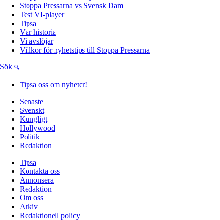
Stoppa Pressarna vs Svensk Dam
Test VI-player
Tipsa
Vår historia
Vi avslöjar
Villkor för nyhetstips till Stoppa Pressarna
Sök
Tipsa oss om nyheter!
Senaste
Svenskt
Kungligt
Hollywood
Politik
Redaktion
Tipsa
Kontakta oss
Annonsera
Redaktion
Om oss
Arkiv
Redaktionell policy