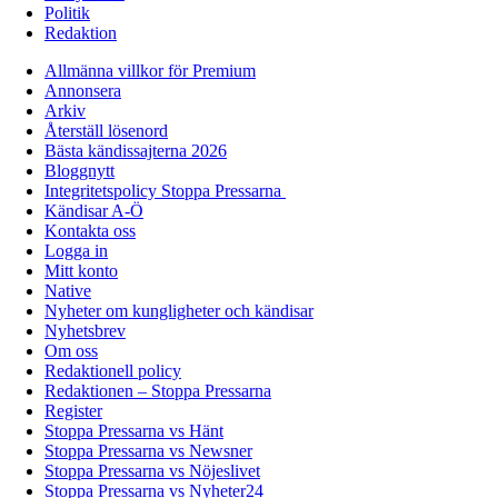
Politik
Redaktion
Allmänna villkor för Premium
Annonsera
Arkiv
Återställ lösenord
Bästa kändissajterna 2026
Bloggnytt
Integritetspolicy Stoppa Pressarna
Kändisar A-Ö
Kontakta oss
Logga in
Mitt konto
Native
Nyheter om kungligheter och kändisar
Nyhetsbrev
Om oss
Redaktionell policy
Redaktionen – Stoppa Pressarna
Register
Stoppa Pressarna vs Hänt
Stoppa Pressarna vs Newsner
Stoppa Pressarna vs Nöjeslivet
Stoppa Pressarna vs Nyheter24