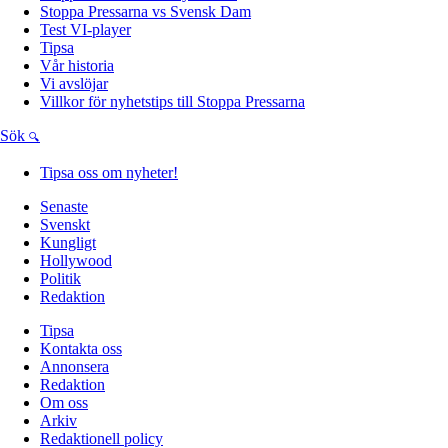
Stoppa Pressarna vs Svensk Dam
Test VI-player
Tipsa
Vår historia
Vi avslöjar
Villkor för nyhetstips till Stoppa Pressarna
Sök
Tipsa oss om nyheter!
Senaste
Svenskt
Kungligt
Hollywood
Politik
Redaktion
Tipsa
Kontakta oss
Annonsera
Redaktion
Om oss
Arkiv
Redaktionell policy