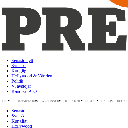
Senaste nytt
Svenskt
Kungligt
Hollywood & Världen
Politik
Vi avslöjar
Kändisar A-Ö
TIPSA
KONTAKTA OSS
ANNONSERA
REDAKTION
OM OSS
ARKIV
REDAK
Senaste
Svenskt
Kungligt
Hollywood