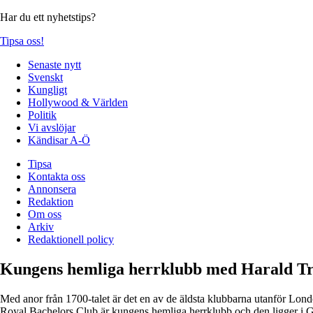
Har du ett nyhetstips?
Tipsa oss!
Senaste nytt
Svenskt
Kungligt
Hollywood & Världen
Politik
Vi avslöjar
Kändisar A-Ö
Tipsa
Kontakta oss
Annonsera
Redaktion
Om oss
Arkiv
Redaktionell policy
Kungens hemliga herrklubb med Harald Tr
Med anor från 1700-talet är det en av de äldsta klubbarna utanför Lond
Royal Bachelors Club är kungens hemliga herrklubb och den ligger i 