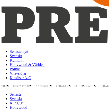
Senaste nytt
Svenskt
Kungligt
Hollywood & Världen
Politik
Vi avslöjar
Kändisar A-Ö
TIPSA
KONTAKTA OSS
ANNONSERA
REDAKTION
OM OSS
ARKIV
REDAK
Senaste
Svenskt
Kungligt
Hollywood