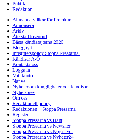
Politik
Redaktion
Allmänna villkor för Premium
Annonsera
Arkiv
Återställ lösenord
Bästa kändissajterna 2026
Bloggnytt
Integritetspolicy Stoppa Pressarna
Kändisar A-Ö
Kontakta oss
Logga in
Mitt konto
Native
Nyheter om kungligheter och kändisar
Nyhetsbrev
Om oss
Redaktionell policy
Redaktionen – Stoppa Pressarna
Register
Stoppa Pressarna vs Hänt
Stoppa Pressarna vs Newsner
Stoppa Pressarna vs Nöjeslivet
Stoppa Pressarna vs Nyheter24