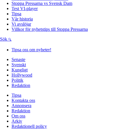
Stoppa Pressarna vs Svensk Dam
Test VI-player
Tipsa
Vår historia
Vi avslöjar
Villkor för nyhetstips till Stoppa Pressarna
Sök
Tipsa oss om nyheter!
Senaste
Svenskt
Kungligt
Hollywood
Politik
Redaktion
Tipsa
Kontakta oss
Annonsera
Redaktion
Om oss
Arkiv
Redaktionell policy