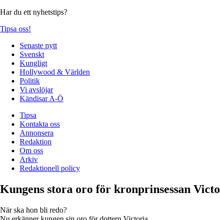
Har du ett nyhetstips?
Tipsa oss!
Senaste nytt
Svenskt
Kungligt
Hollywood & Världen
Politik
Vi avslöjar
Kändisar A-Ö
Tipsa
Kontakta oss
Annonsera
Redaktion
Om oss
Arkiv
Redaktionell policy
Kungens stora oro för kronprinsessan Victo
När ska hon bli redo?
Nu erkänner kungen sin oro för dottern Victoria.