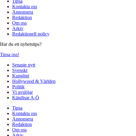
Tipsa
Kontakta oss
Annonsera
Redaktion
Om oss
Arkiv
Redaktionell policy
Har du ett nyhetstips?
Tipsa oss!
Senaste nytt
Svenskt
Kungligt
Hollywood & Världen
Politik
Vi avslöjar
Kändisar A-Ö
Tipsa
Kontakta oss
Annonsera
Redaktion
Om oss
Arkiv