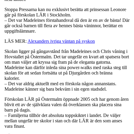
Stoppa Pressarna kan nu exklusivt berätta att prinsessan Leonore
går på förskolan LÄR i Stockholm.
– Det var Madeleines förstahandsval då den är en av de bästa! Där
går också barnen till flera av hennes bästa väninnor, berättar en
uppgiftslämnare.
LÄS MER:
Alexanders ivriga väntan på syskon
Skolan ligger på gångavstånd från Madeleines och Chris våning i
Hovstallet på Östermalm. Det tar ungefär en kvart att spatsera bort
om man väljer att kryssa sig fram på de eleganta gatorna.
Madeleine kan därför inleda sina power-walks med raska steg till
skolan för att sedan fortsätta ut på Djurgården och bränna
kalorier.
– Det var aldrig aktuellt med en förskola någon annanstans.
Madeleine känner sig bara bekväm i sin egen stadsdel.
Förskolan LÄR på Östermalm öppnade 2005 och har genom åren
blivit ett av de självklara valen då överklassen ska placera sina
barn på dagis.
– Familjerna tillhör det absoluta toppskiktet i landet. De väljer
mellan ungefär tre skolor i stan och där LÄR är den som anses
vara finast.