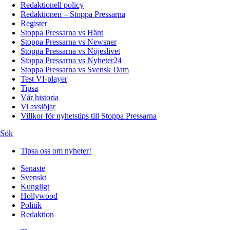
Redaktionell policy
Redaktionen – Stoppa Pressarna
Register
Stoppa Pressarna vs Hänt
Stoppa Pressarna vs Newsner
Stoppa Pressarna vs Nöjeslivet
Stoppa Pressarna vs Nyheter24
Stoppa Pressarna vs Svensk Dam
Test VI-player
Tipsa
Vår historia
Vi avslöjar
Villkor för nyhetstips till Stoppa Pressarna
Sök
Tipsa oss om nyheter!
Senaste
Svenskt
Kungligt
Hollywood
Politik
Redaktion