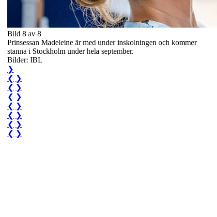
Bild 8 av 8
Prinsessan Madeleine är med under inskolningen och kommer
stanna i Stockholm under hela september.
Bilder: IBL
❯
❮
❯
❮
❯
❮
❯
❮
❯
❮
❯
❮
❯
❮
❯