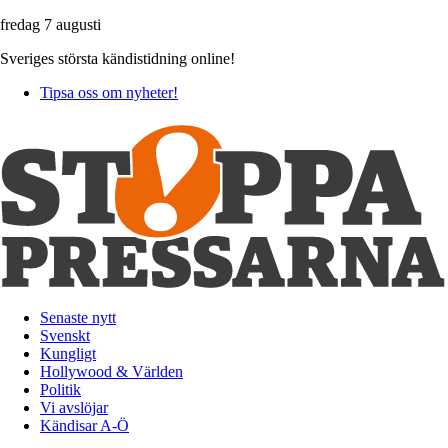
fredag 7 augusti
Sveriges största kändistidning online!
Tipsa oss om nyheter!
Senaste nytt
Svenskt
Kungligt
Hollywood & Världen
Politik
Vi avslöjar
Kändisar A-Ö