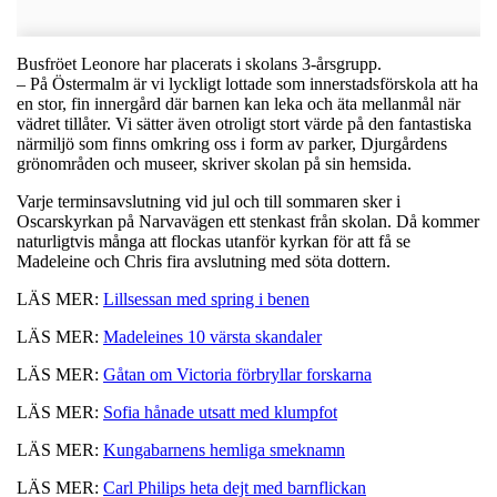
Busfröet Leonore har placerats i skolans 3-årsgrupp.
– På Östermalm är vi lyckligt lottade som innerstadsförskola att ha
en stor, fin innergård där barnen kan leka och äta mellanmål när
vädret tillåter. Vi sätter även otroligt stort värde på den fantastiska
närmiljö som finns omkring oss i form av parker, Djurgårdens
grönområden och museer, skriver skolan på sin hemsida.
Varje terminsavslutning vid jul och till sommaren sker i
Oscarskyrkan på Narvavägen ett stenkast från skolan. Då kommer
naturligtvis många att flockas utanför kyrkan för att få se
Madeleine och Chris fira avslutning med söta dottern.
LÄS MER:
Lillsessan med spring i benen
LÄS MER:
Madeleines 10 värsta skandaler
LÄS MER:
Gåtan om Victoria förbryllar forskarna
LÄS MER:
Sofia hånade utsatt med klumpfot
LÄS MER:
Kungabarnens hemliga smeknamn
LÄS MER:
Carl Philips heta dejt med barnflickan