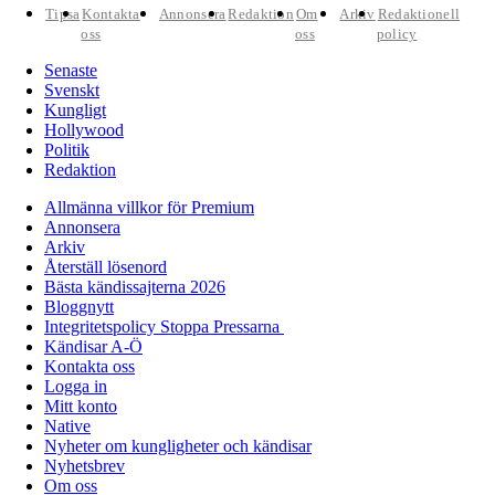
Tipsa
Kontakta
Annonsera
Redaktion
Om
Arkiv
Redaktionell
oss
oss
policy
Senaste
Svenskt
Kungligt
Hollywood
Politik
Redaktion
Allmänna villkor för Premium
Annonsera
Arkiv
Återställ lösenord
Bästa kändissajterna 2026
Bloggnytt
Integritetspolicy Stoppa Pressarna
Kändisar A-Ö
Kontakta oss
Logga in
Mitt konto
Native
Nyheter om kungligheter och kändisar
Nyhetsbrev
Om oss