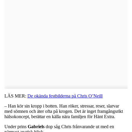
LÄS MER:
De okända festbilderna på Chris O’Neill
– Han kör sin kropp i botten. Han röker, stressar, reser, slarvar
med sömnen och äter ofta på krogen. Det är inget framgångsrikt
hälsokoncept, berättar en källa nära familjen för Hänt Extra.
Under prins
Gabriels
dop såg Chris frånvarande ut med en
närmast apatisk blick.