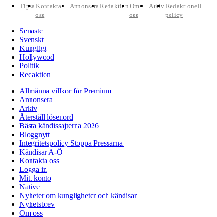
Tipsa
Kontakta
Annonsera
Redaktion
Om
Arkiv
Redaktionell
oss
oss
policy
Senaste
Svenskt
Kungligt
Hollywood
Politik
Redaktion
Allmänna villkor för Premium
Annonsera
Arkiv
Återställ lösenord
Bästa kändissajterna 2026
Bloggnytt
Integritetspolicy Stoppa Pressarna
Kändisar A-Ö
Kontakta oss
Logga in
Mitt konto
Native
Nyheter om kungligheter och kändisar
Nyhetsbrev
Om oss