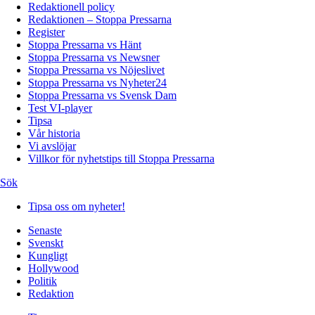
Redaktionell policy
Redaktionen – Stoppa Pressarna
Register
Stoppa Pressarna vs Hänt
Stoppa Pressarna vs Newsner
Stoppa Pressarna vs Nöjeslivet
Stoppa Pressarna vs Nyheter24
Stoppa Pressarna vs Svensk Dam
Test VI-player
Tipsa
Vår historia
Vi avslöjar
Villkor för nyhetstips till Stoppa Pressarna
Sök
Tipsa oss om nyheter!
Senaste
Svenskt
Kungligt
Hollywood
Politik
Redaktion