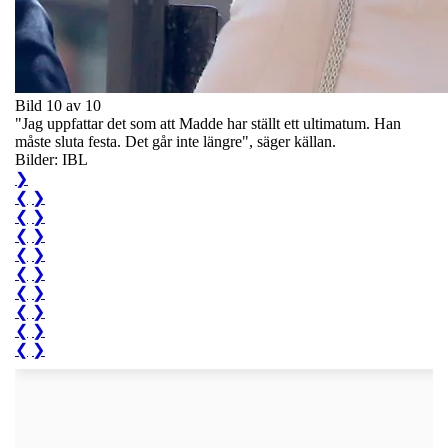
Bild 10 av 10
"Jag uppfattar det som att Madde har ställt ett ultimatum. Han
måste sluta festa. Det går inte längre", säger källan.
Bilder: IBL
❯
❮
❯
❮
❯
❮
❯
❮
❯
❮
❯
❮
❯
❮
❯
❮
❯
❮
❯