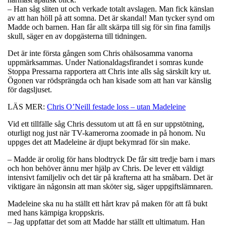
– Han såg sliten ut och verkade totalt avslagen. Man fick känslan
av att han höll på att somna. Det är skandal! Man tycker synd om
Madde och barnen. Han får allt skärpa till sig för sin fina familjs
skull, säger en av dopgästerna till tidningen.
Det är inte första gången som Chris ohälsosamma vanorna
uppmärksammas. Under Nationaldagsfirandet i somras kunde
Stoppa Pressarna rapportera att Chris inte alls såg särskilt kry ut.
Ögonen var rödsprängda och han kisade som att han var känslig
för dagsljuset.
LÄS MER:
Chris O’Neill festade loss – utan Madeleine
Vid ett tillfälle såg Chris dessutom ut att få en sur uppstötning,
oturligt nog just när TV-kamerorna zoomade in på honom. Nu
uppges det att Madeleine är djupt bekymrad för sin make.
– Madde är orolig för hans blodtryck De får sitt tredje barn i mars
och hon behöver ännu mer hjälp av Chris. De lever ett väldigt
intensivt familjeliv och det tär på krafterna att ha småbarn. Det är
viktigare än någonsin att man sköter sig, säger uppgiftslämnaren.
Madeleine ska nu ha ställt ett hårt krav på maken för att få bukt
med hans kämpiga kroppskris.
– Jag uppfattar det som att Madde har ställt ett ultimatum. Han