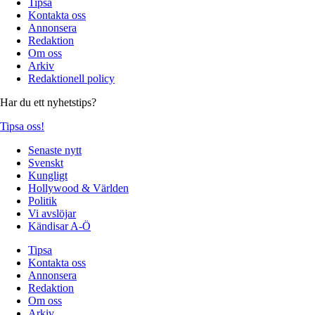
Tipsa
Kontakta oss
Annonsera
Redaktion
Om oss
Arkiv
Redaktionell policy
Har du ett nyhetstips?
Tipsa oss!
Senaste nytt
Svenskt
Kungligt
Hollywood & Världen
Politik
Vi avslöjar
Kändisar A-Ö
Tipsa
Kontakta oss
Annonsera
Redaktion
Om oss
Arkiv