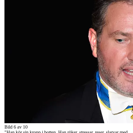
Bild 6 av 10
"Han kör sin kropp i botten. Han röker, stressar, reser, slarvar med