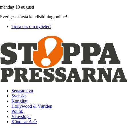
måndag 10 augusti
Sveriges största kändistidning online!
Tipsa oss om nyheter!
Senaste nytt
Svenskt
Kungligt
Hollywood & Världen
Politik
Vi avslöjar
Kändisar A-Ö