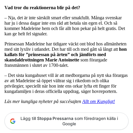
Vad tror du reaktionerna blir på det?
– Nja, det är inte särskilt smart eller smakfullt. Många svenskar
har ju i dessa dagar inte ens råd att betala sin egen el. Och så
kommer Madeleine hem och får allt hon pekar på helt gratis. Det
kan ge helt fel signaler.
Prinsessan Madeleine har tidigare väckt ont blod hos allmänheten
med sitt lyxliv i utlandet. Det har till och med gått så långt att
hon
kallats för ”prinsessan på ärten” och jämförts med
skandaldrottningen Marie Antoinette
som förargade
fransmännen i slutet av 1700-talet.
– Det sista kungahuset vill är att medborgarna på nytt ska förargas
av att Madeleine så öppet vältrar sig i rikedom och olika
privilegier, speciellt när hon inte ens orkar lyfta ett finger för
kungafamiljen i deras officiella uppdrag, säger hovreportern.
Läs mer kungliga nyheter på succésajten
Allt om Kungligt!
Lägg till
Stoppa Pressarna
som föredragen källa i
Google