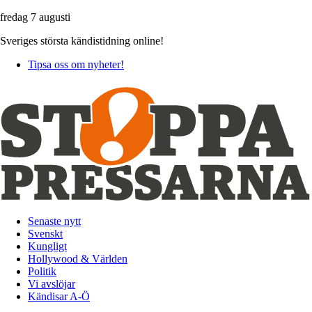
fredag 7 augusti
Sveriges största kändistidning online!
Tipsa oss om nyheter!
Senaste nytt
Svenskt
Kungligt
Hollywood & Världen
Politik
Vi avslöjar
Kändisar A-Ö