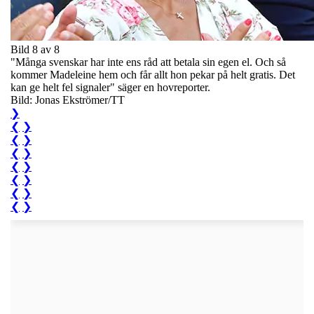
Bild 8 av 8
"Många svenskar har inte ens råd att betala sin egen el. Och så
kommer Madeleine hem och får allt hon pekar på helt gratis. Det
kan ge helt fel signaler" säger en hovreporter.
Bild: Jonas Ekströmer/TT
❯
❮
❯
❮
❯
❮
❯
❮
❯
❮
❯
❮
❯
❮
❯