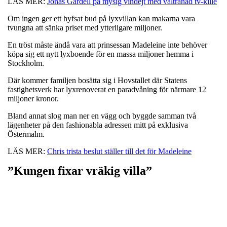
LÄS MER:
Jonas Gardell på mysig vindejt med vältränad tv-kille
Om ingen ger ett hyfsat bud på lyxvillan kan makarna vara
tvungna att sänka priset med ytterligare miljoner.
En tröst måste ändå vara att prinsessan Madeleine inte behöver
köpa sig ett nytt lyxboende för en massa miljoner hemma i
Stockholm.
Där kommer familjen bosätta sig i Hovstallet där Statens
fastighetsverk har lyxrenoverat en paradvåning för närmare 12
miljoner kronor.
Bland annat slog man ner en vägg och byggde samman två
lägenheter på den fashionabla adressen mitt på exklusiva
Östermalm.
LÄS MER:
Chris trista beslut ställer till det för Madeleine
”Kungen fixar vräkig villa”