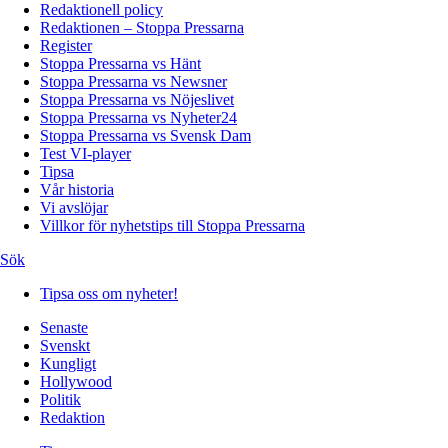
Redaktionell policy
Redaktionen – Stoppa Pressarna
Register
Stoppa Pressarna vs Hänt
Stoppa Pressarna vs Newsner
Stoppa Pressarna vs Nöjeslivet
Stoppa Pressarna vs Nyheter24
Stoppa Pressarna vs Svensk Dam
Test VI-player
Tipsa
Vår historia
Vi avslöjar
Villkor för nyhetstips till Stoppa Pressarna
Sök
Tipsa oss om nyheter!
Senaste
Svenskt
Kungligt
Hollywood
Politik
Redaktion