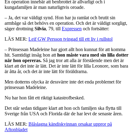
En operation innebär att benbrottet är allvarligt och i
kungafamiljen är man naturligtvis oroade.
– Ja, det var väldigt synd. Hon har ju ramlat och brutit sin
armbåge så det behövs en operation. Och det är väldigt sorgligt,
säger drottning
Silvia
, 79, till
Expressen
och fortsätter:
LÄS MER:
Leif GW Persson tvingad till ett liv i rullstol
– Prinsessan Madeleine har gjort allt hon kunnat för att komma
hit. Samtidigt insåg hon att
hon måste vara med sin lilla dotter
när hon opereras.
Så jag tror att alla är förstående men det är
klart att det inte är lätt. Det är inte lätt för lilla Leonore, som bara
är åtta år, och det är inte lätt för föräldrarna.
Men dotterns olycka är dessvärre inte det enda problemet för
prinsessan Madeleine.
Nu har hon fått ett riktigt katastrofbesked.
Det står sedan tidigare klart att hon och familjen ska flytta till
Sverige från USA och Florida där de har levt de senaste åren.
LÄS MER:
Blåslagna kändiskvinnan orsakar uppror på
Aftonbladet