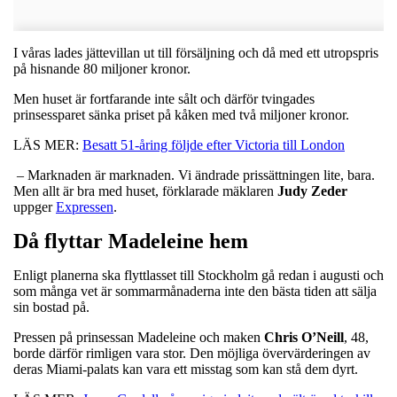
I våras lades jättevillan ut till försäljning och då med ett utropspris
på hisnande 80 miljoner kronor.
Men huset är fortfarande inte sålt och därför tvingades
prinsessparet sänka priset på kåken med två miljoner kronor.
LÄS MER:
Besatt 51-åring följde efter Victoria till London
– Marknaden är marknaden. Vi ändrade prissättningen lite, bara.
Men allt är bra med huset, förklarade mäklaren
Judy Zeder
uppger
Expressen
.
Då flyttar Madeleine hem
Enligt planerna ska flyttlasset till Stockholm gå redan i augusti och
som många vet är sommarmånaderna inte den bästa tiden att sälja
sin bostad på.
Pressen på prinsessan Madeleine och maken
Chris O’Neill
, 48,
borde därför rimligen vara stor. Den möjliga övervärderingen av
deras Miami-palats kan vara ett misstag som kan stå dem dyrt.