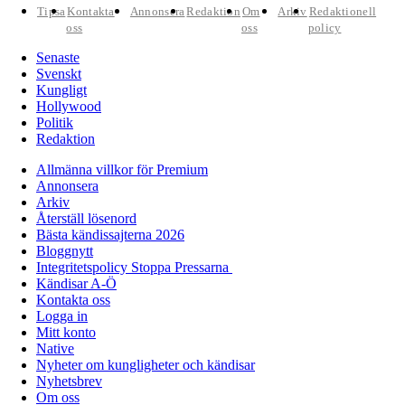
Tipsa
Kontakta
Annonsera
Redaktion
Om
Arkiv
Redaktionell
oss
oss
policy
Senaste
Svenskt
Kungligt
Hollywood
Politik
Redaktion
Allmänna villkor för Premium
Annonsera
Arkiv
Återställ lösenord
Bästa kändissajterna 2026
Bloggnytt
Integritetspolicy Stoppa Pressarna
Kändisar A-Ö
Kontakta oss
Logga in
Mitt konto
Native
Nyheter om kungligheter och kändisar
Nyhetsbrev
Om oss