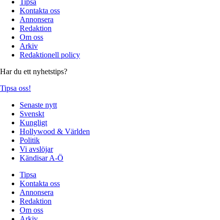
Tipsa
Kontakta oss
Annonsera
Redaktion
Om oss
Arkiv
Redaktionell policy
Har du ett nyhetstips?
Tipsa oss!
Senaste nytt
Svenskt
Kungligt
Hollywood & Världen
Politik
Vi avslöjar
Kändisar A-Ö
Tipsa
Kontakta oss
Annonsera
Redaktion
Om oss
Arkiv