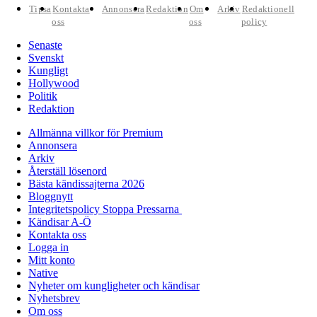
Tipsa
Kontakta
Annonsera
Redaktion
Om
Arkiv
Redaktionell
oss
oss
policy
Senaste
Svenskt
Kungligt
Hollywood
Politik
Redaktion
Allmänna villkor för Premium
Annonsera
Arkiv
Återställ lösenord
Bästa kändissajterna 2026
Bloggnytt
Integritetspolicy Stoppa Pressarna
Kändisar A-Ö
Kontakta oss
Logga in
Mitt konto
Native
Nyheter om kungligheter och kändisar
Nyhetsbrev
Om oss