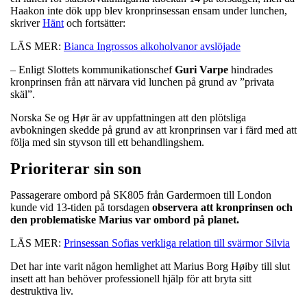
Haakon inte dök upp blev kronprinsessan ensam under lunchen,
skriver
Hänt
och fortsätter:
LÄS MER:
Bianca Ingrossos alkoholvanor avslöjade
– Enligt Slottets kommunikationschef
Guri
Varpe
hindrades
kronprinsen från att närvara vid lunchen på grund av ”privata
skäl”.
Norska Se og Hør är av uppfattningen att den plötsliga
avbokningen skedde på grund av att kronprinsen var i färd med att
följa med sin styvson till ett behandlingshem.
Prioriterar sin son
Passagerare ombord på SK805 från Gardermoen till London
kunde vid 13-tiden på torsdagen
observera att kronprinsen och
den problematiske Marius var ombord på planet.
LÄS MER:
Prinsessan Sofias verkliga relation till svärmor Silvia
Det har inte varit någon hemlighet att Marius Borg Høiby till slut
insett att han behöver professionell hjälp för att bryta sitt
destruktiva liv.