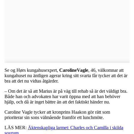
Se og Hørs kungahusexpert,
CarolineVagle
, 46, välkomnar att
kungahuset nu äntligen agerar kring sitt svarta får tycker att det är
bra att det nu vidtas åtgärder.
– Om det är så att Marius är på väg till rehab så är det väldigt bra.
Både han och advokaten har varit öppna med att han behöver
hjälp, och då är inget bättre än att det faktiskt händer nu.
Caroline Vagle tycker att kronprins Haakon gör rätt som
prioriterar sin sons välmående framför ett lunchmöte.
LÄS MER:
Äktenskapliga larmet: Charles och Camilla i skilda
sovrum