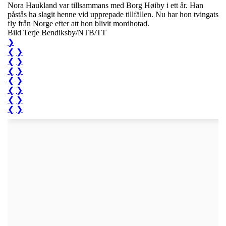
Nora Haukland var tillsammans med Borg Høiby i ett år. Han
påstås ha slagit henne vid upprepade tillfällen. Nu har hon tvingats
fly från Norge efter att hon blivit mordhotad.
Bild Terje Bendiksby/NTB/TT
❯
❮
❯
❮
❯
❮
❯
❮
❯
❮
❯
❮
❯
❮
❯