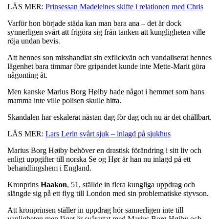
LÄS MER:
Prinsessan Madeleines skifte i relationen med Chris
Varför hon började städa kan man bara ana – det är dock
synnerligen svårt att frigöra sig från tanken att kungligheten ville
röja undan bevis.
Att hennes son misshandlat sin exflickvän och vandaliserat hennes
lägenhet bara timmar före gripandet kunde inte Mette-Marit göra
någonting åt.
Men kanske Marius Borg Høiby hade något i hemmet som hans
mamma inte ville polisen skulle hitta.
Skandalen har eskalerat nästan dag för dag och nu är det ohållbart.
LÄS MER:
Lars Lerin svårt sjuk – inlagd på sjukhus
Marius Borg Høiby behöver en drastisk förändring i sitt liv och
enligt uppgifter till norska Se og Hør är han nu inlagd på ett
behandlingshem i England.
Kronprins
Haakon
, 51, ställde in flera kungliga uppdrag och
slängde sig på ett flyg till London med sin problematiske styvson.
Att kronprinsen ställer in uppdrag hör sannerligen inte till
vanligheten men läget är svårartat med Marius Borg Høiby och