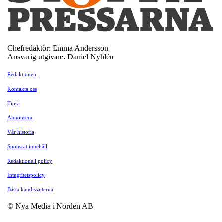
Chefredaktör: Emma Andersson
Ansvarig utgivare: Daniel Nyhlén
Redaktionen
Kontakta oss
Tipsa
Annonsera
Vår historia
Sponsrat innehåll
Redaktionell policy
Integritetspolicy
Bästa kändissajterna
© Nya Media i Norden AB