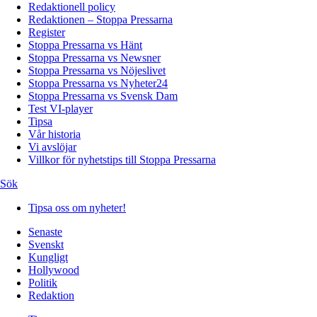
Redaktionell policy
Redaktionen – Stoppa Pressarna
Register
Stoppa Pressarna vs Hänt
Stoppa Pressarna vs Newsner
Stoppa Pressarna vs Nöjeslivet
Stoppa Pressarna vs Nyheter24
Stoppa Pressarna vs Svensk Dam
Test VI-player
Tipsa
Vår historia
Vi avslöjar
Villkor för nyhetstips till Stoppa Pressarna
Sök
Tipsa oss om nyheter!
Senaste
Svenskt
Kungligt
Hollywood
Politik
Redaktion