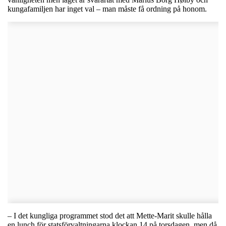
kungafamiljen har inget val – man måste få ordning på honom.
– I det kungliga programmet stod det att Mette-Marit skulle hålla
en lunch för statsförvaltningarna klockan 14 på torsdagen, men då