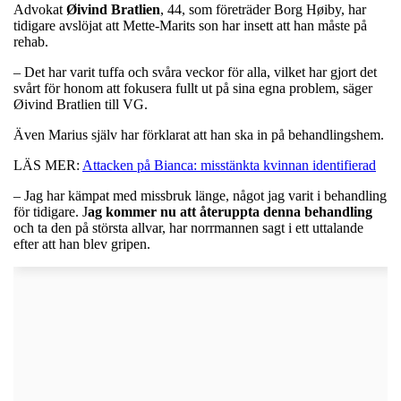
Advokat
Øivind Bratlien
, 44, som företräder Borg Høiby, har
tidigare avslöjat att Mette-Marits son har insett att han måste på
rehab.
– Det har varit tuffa och svåra veckor för alla, vilket har gjort det
svårt för honom att fokusera fullt ut på sina egna problem, säger
Øivind Bratlien till VG.
Även Marius själv har förklarat att han ska in på behandlingshem.
LÄS MER:
Attacken på Bianca: misstänkta kvinnan identifierad
– Jag har kämpat med missbruk länge, något jag varit i behandling
för tidigare. J
ag kommer nu att återuppta denna behandling
och ta den på största allvar, har norrmannen sagt i ett uttalande
efter att han blev gripen.