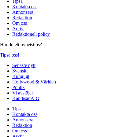
Tipsa
Kontakta oss
Annonsera
Redaktion
Om oss
Arkiv
Redaktionell policy
Har du ett nyhetstips?
Tipsa oss!
Senaste nytt
Svenskt
Kungligt
Hollywood & Världen
Politik
Vi avslöjar
Kändisar A-Ö
Tipsa
Kontakta oss
Annonsera
Redaktion
Om oss
Arkiv