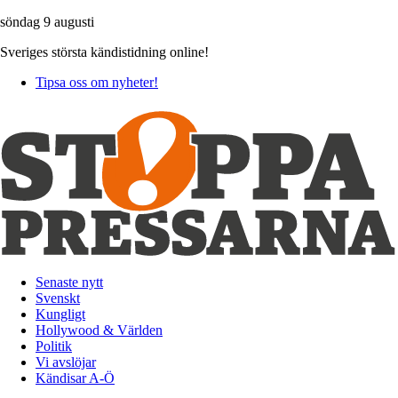
söndag 9 augusti
Sveriges största kändistidning online!
Tipsa oss om nyheter!
Senaste nytt
Svenskt
Kungligt
Hollywood & Världen
Politik
Vi avslöjar
Kändisar A-Ö