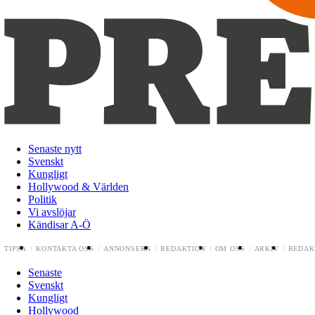
Senaste nytt
Svenskt
Kungligt
Hollywood & Världen
Politik
Vi avslöjar
Kändisar A-Ö
TIPSA
KONTAKTA OSS
ANNONSERA
REDAKTION
OM OSS
ARKIV
REDAK
Senaste
Svenskt
Kungligt
Hollywood