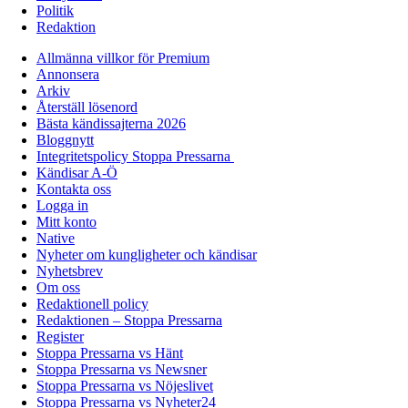
Politik
Redaktion
Allmänna villkor för Premium
Annonsera
Arkiv
Återställ lösenord
Bästa kändissajterna 2026
Bloggnytt
Integritetspolicy Stoppa Pressarna
Kändisar A-Ö
Kontakta oss
Logga in
Mitt konto
Native
Nyheter om kungligheter och kändisar
Nyhetsbrev
Om oss
Redaktionell policy
Redaktionen – Stoppa Pressarna
Register
Stoppa Pressarna vs Hänt
Stoppa Pressarna vs Newsner
Stoppa Pressarna vs Nöjeslivet
Stoppa Pressarna vs Nyheter24