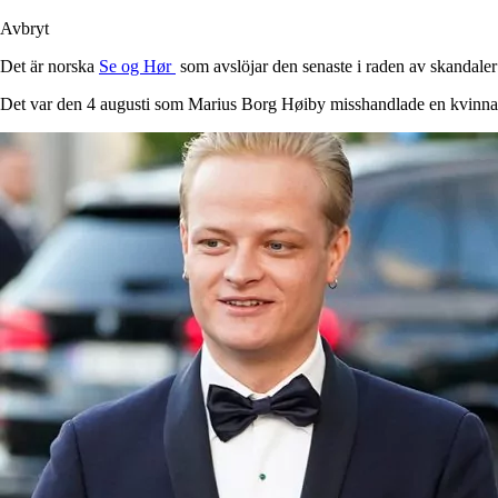
Avbryt
Det är norska
Se og Hør
som avslöjar den senaste i raden av skandal
Det var den 4 augusti som Marius Borg Høiby misshandlade en kvinna 