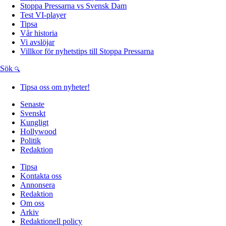
Stoppa Pressarna vs Svensk Dam
Test VI-player
Tipsa
Vår historia
Vi avslöjar
Villkor för nyhetstips till Stoppa Pressarna
Sök
Tipsa oss om nyheter!
Senaste
Svenskt
Kungligt
Hollywood
Politik
Redaktion
Tipsa
Kontakta oss
Annonsera
Redaktion
Om oss
Arkiv
Redaktionell policy