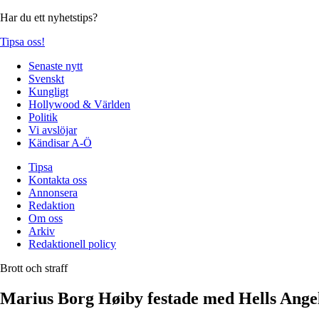
Har du ett nyhetstips?
Tipsa oss!
Senaste nytt
Svenskt
Kungligt
Hollywood & Världen
Politik
Vi avslöjar
Kändisar A-Ö
Tipsa
Kontakta oss
Annonsera
Redaktion
Om oss
Arkiv
Redaktionell policy
Brott och straff
Marius Borg Høiby festade med Hells Angels