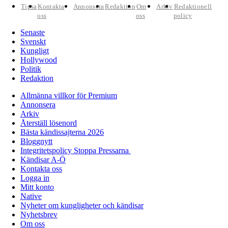
Tipsa
Kontakta
Annonsera
Redaktion
Om
Arkiv
Redaktionell
oss
oss
policy
Senaste
Svenskt
Kungligt
Hollywood
Politik
Redaktion
Allmänna villkor för Premium
Annonsera
Arkiv
Återställ lösenord
Bästa kändissajterna 2026
Bloggnytt
Integritetspolicy Stoppa Pressarna
Kändisar A-Ö
Kontakta oss
Logga in
Mitt konto
Native
Nyheter om kungligheter och kändisar
Nyhetsbrev
Om oss