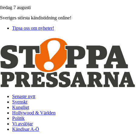
fredag 7 augusti
Sveriges största kändistidning online!
Tipsa oss om nyheter!
Senaste nytt
Svenskt
Kungligt
Hollywood & Världen
Politik
Vi avslöjar
Kändisar A-Ö