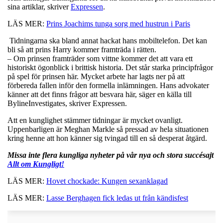
sina artiklar, skriver
Expressen
.
LÄS MER:
Prins Joachims tunga sorg med hustrun i Paris
Tidningarna ska bland annat hackat hans mobiltelefon. Det kan
bli så att prins Harry kommer framträda i rätten.
– Om prinsen framträder som vittne kommer det att vara ett
historiskt ögonblick i brittisk historia. Det står starka principfrågor
på spel för prinsen här. Mycket arbete har lagts ner på att
förbereda fallen inför den formella inlämningen. Hans advokater
känner att det finns frågor att besvara här, säger en källa till
BylineInvestigates, skriver Expressen.
Att en kunglighet stämmer tidningar är mycket ovanligt.
Uppenbarligen är Meghan Markle så pressad av hela situationen
kring henne att hon känner sig tvingad till en så desperat åtgärd.
Missa inte flera kungliga nyheter på vår nya och stora succésajt
Allt om Kungligt!
LÄS MER:
Hovet chockade: Kungen sexanklagad
LÄS MER:
Lasse Berghagen fick ledas ut från kändisfest