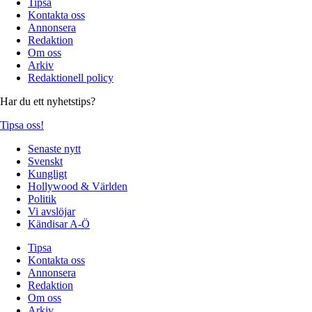
Tipsa
Kontakta oss
Annonsera
Redaktion
Om oss
Arkiv
Redaktionell policy
Har du ett nyhetstips?
Tipsa oss!
Senaste nytt
Svenskt
Kungligt
Hollywood & Världen
Politik
Vi avslöjar
Kändisar A-Ö
Tipsa
Kontakta oss
Annonsera
Redaktion
Om oss
Arkiv