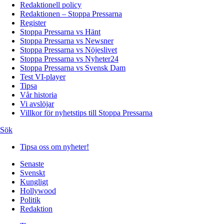
Redaktionell policy
Redaktionen – Stoppa Pressarna
Register
Stoppa Pressarna vs Hänt
Stoppa Pressarna vs Newsner
Stoppa Pressarna vs Nöjeslivet
Stoppa Pressarna vs Nyheter24
Stoppa Pressarna vs Svensk Dam
Test VI-player
Tipsa
Vår historia
Vi avslöjar
Villkor för nyhetstips till Stoppa Pressarna
Sök
Tipsa oss om nyheter!
Senaste
Svenskt
Kungligt
Hollywood
Politik
Redaktion