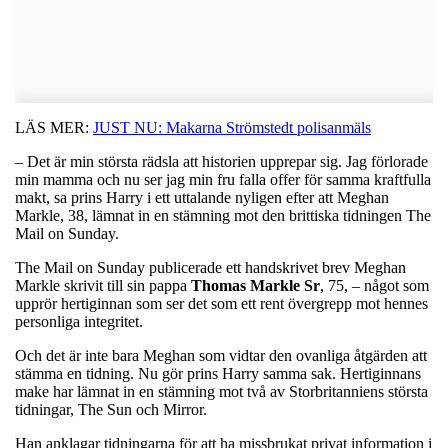
LÄS MER:
JUST NU: Makarna Strömstedt polisanmäls
– Det är min största rädsla att historien upprepar sig. Jag förlorade
min mamma och nu ser jag min fru falla offer för samma kraftfulla
makt, sa prins Harry i ett uttalande nyligen efter att Meghan
Markle, 38, lämnat in en stämning mot den brittiska tidningen The
Mail on Sunday.
The Mail on Sunday publicerade ett handskrivet brev Meghan
Markle skrivit till sin pappa
Thomas
Markle
Sr
, 75, – något som
upprör hertiginnan som ser det som ett rent övergrepp mot hennes
personliga integritet.
Och det är inte bara Meghan som vidtar den ovanliga åtgärden att
stämma en tidning. Nu gör prins Harry samma sak. Hertiginnans
make har lämnat in en stämning mot två av Storbritanniens största
tidningar, The Sun och Mirror.
Han anklagar tidningarna för att ha missbrukat privat information i