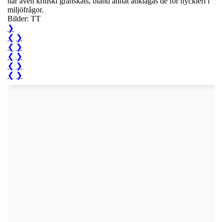
har även kritiskt granskats, bland annat anklagas de för hyckleri i
miljöfrågor.
Bilder: TT
❯
❮
❯
❮
❯
❮
❯
❮
❯
❮
❯