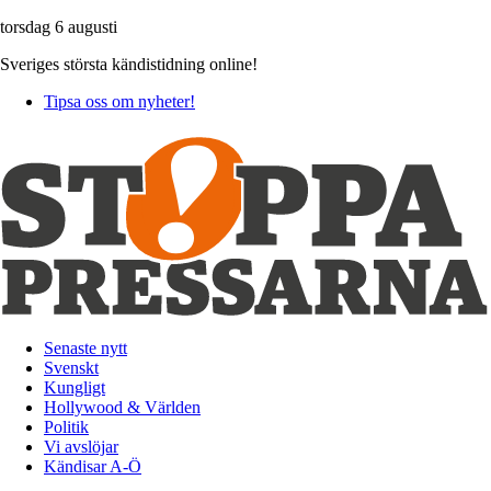
torsdag 6 augusti
Sveriges största kändistidning online!
Tipsa oss om nyheter!
Senaste nytt
Svenskt
Kungligt
Hollywood & Världen
Politik
Vi avslöjar
Kändisar A-Ö