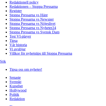
Redaktionell policy
Redaktionen – Stoppa Pressarna
Register
Stoppa Pressarna vs Hänt
Stoppa Pressarna vs Newsner
Stoppa Pressarna vs Nöjeslivet
Stoppa Pressarna vs Nyheter24
Stoppa Pressarna vs Svensk Dam
Test VI-player
Tipsa
Vår historia
Vi avslöjar
Villkor för nyhetstips till Stoppa Pressarna
Sök
Tipsa oss om nyheter!
Senaste
Svenskt
Kungligt
Hollywood
Politik
Redaktion