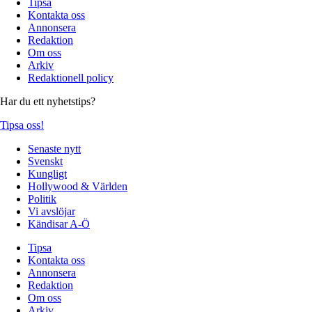
Tipsa
Kontakta oss
Annonsera
Redaktion
Om oss
Arkiv
Redaktionell policy
Har du ett nyhetstips?
Tipsa oss!
Senaste nytt
Svenskt
Kungligt
Hollywood & Världen
Politik
Vi avslöjar
Kändisar A-Ö
Tipsa
Kontakta oss
Annonsera
Redaktion
Om oss
Arkiv