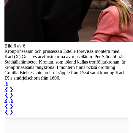
Bild 6 av 6
Kronprinsessan och prinsessan Estelle förevisas montern med
Karl (X) Gustavs arvfurstekrona av museilärare Per Sjödahl från
Ståthållarämbetet. Kronan, som ibland kallas tronföljarkronan, är
kronprinsessans rangkrona. I montern finns också drottning
Gunilla Bielkes spira och riksäpple från 1584 samt konung Karl
IX:s smörjelsehorn från 1606.
❯
❮
❯
❮
❯
❮
❯
❮
❯
❮
❯