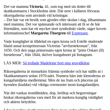
Det var mamma
Victoria
, 41, som tog med sin dotter till
skattkammaren i Stockholms slott. Där nere i källaren förvaras
riksregalierna som används vid kröningar.
– Det här var ett besök som gjordes efter skolan i dag, tillsammans
med mamma. Det var spännande och intressant att få se de här
föremålen, som har ett mycket stort symboliskt värde, säger hovets
informationschef
Margareta
Thorgren
till
Expressen
.
Varje kunglighet är tilldelad en egen krona och Estelle studerade
bland annat kronprinsessan Victorias ”arvfurstekronan”, från
1650. Och den unga prinsessans egen krona är ”prins Oskars (II)
furstekrona”, från 1844, skriver kungahuset på Instagram.
LÄS MER:
Så trollade Madeleine bort sina gravidkilon
Riksregalierna är monarkins främsta symboler och har ställts ut i
Skattkammaren sedan 1970-talet. Numera bärs inte klenoderna av
kungafamiljens medlemmar. Men de tas fram och placeras på
hyenden (kuddar) vid viktiga ceremonier inom kungafamiljen.
När det vankas trontillträden, dop, bröllop och begravningar
brukar riksregalierna vara med för att markera kunglig värdighet
och aktens betydelse.