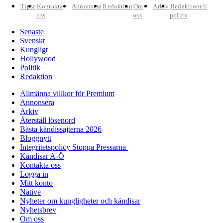
Tipsa
Kontakta
Annonsera
Redaktion
Om
Arkiv
Redaktionell
oss
oss
policy
Senaste
Svenskt
Kungligt
Hollywood
Politik
Redaktion
Allmänna villkor för Premium
Annonsera
Arkiv
Återställ lösenord
Bästa kändissajterna 2026
Bloggnytt
Integritetspolicy Stoppa Pressarna
Kändisar A-Ö
Kontakta oss
Logga in
Mitt konto
Native
Nyheter om kungligheter och kändisar
Nyhetsbrev
Om oss