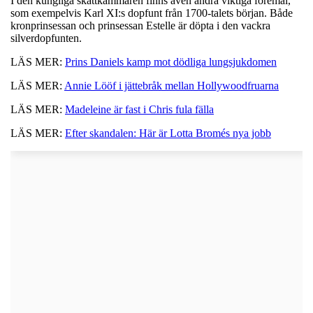
I den kungliga skattkammaren finns även andra viktiga föremål,
som exempelvis Karl XI:s dopfunt från 1700-talets början. Både
kronprinsessan och prinsessan Estelle är döpta i den vackra
silverdopfunten.
LÄS MER:
Prins Daniels kamp mot dödliga lungsjukdomen
LÄS MER:
Annie Lööf i jättebråk mellan Hollywoodfruarna
LÄS MER:
Madeleine är fast i Chris fula fälla
LÄS MER:
Efter skandalen: Här är Lotta Bromés nya jobb