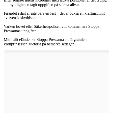
Efter senaste tidens incidenter med läckta positioner är det tydligt
att myndigheten tagit uppgiften på största allvar.
Firandet i dag är inte bara en fest – det är också en kraftmätning
av svensk skyddspolitik.
Varken hovet eller Säkerhetspolisen vill kommentera Stoppa
Pressarnas uppgifter.
Mitt i allt elände ber Stoppa Pressarna att få gratulera
kronprinsessan Victoria på bemärkelsedagen!