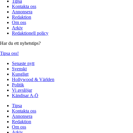
Tipsa
Kontakta oss
Annonsera
Redaktion
Om oss
Arkiv
Redaktionell policy
Har du ett nyhetstips?
Tipsa oss!
Senaste nytt
Svenskt
Kungligt
Hollywood & Världen
Politik
Vi avslöjar
Kändisar A-Ö
Tipsa
Kontakta oss
Annonsera
Redaktion
Om oss
Arkiv