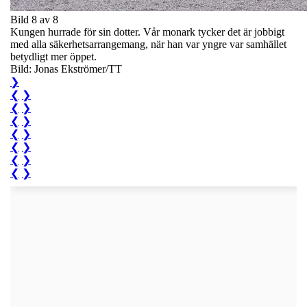
Bild 8 av 8
Kungen hurrade för sin dotter. Vår monark tycker det är jobbigt
med alla säkerhetsarrangemang, när han var yngre var samhället
betydligt mer öppet.
Bild: Jonas Ekströmer/TT
❯
❮
❯
❮
❯
❮
❯
❮
❯
❮
❯
❮
❯
❮
❯