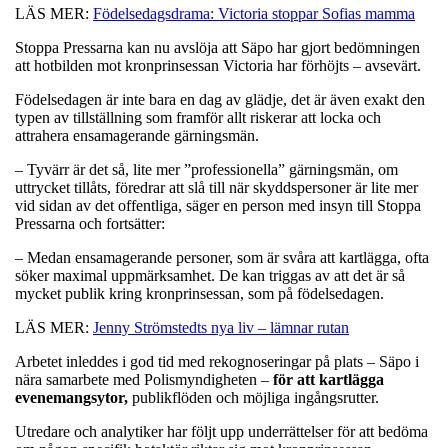
LÄS MER:
Födelsedagsdrama: Victoria stoppar Sofias mamma
Stoppa Pressarna kan nu avslöja att Säpo har gjort bedömningen
att hotbilden mot kronprinsessan Victoria har förhöjts – avsevärt.
Födelsedagen är inte bara en dag av glädje, det är även exakt den
typen av tillställning som framför allt riskerar att locka och
attrahera ensamagerande gärningsmän.
– Tyvärr är det så, lite mer ”professionella” gärningsmän, om
uttrycket tillåts, föredrar att slå till när skyddspersoner är lite mer
vid sidan av det offentliga, säger en person med insyn till Stoppa
Pressarna och fortsätter:
– Medan ensamagerande personer, som är svåra att kartlägga, ofta
söker maximal uppmärksamhet. De kan triggas av att det är så
mycket publik kring kronprinsessan, som på födelsedagen.
LÄS MER:
Jenny Strömstedts nya liv – lämnar rutan
Arbetet inleddes i god tid med rekognoseringar på plats – Säpo i
nära samarbete med Polismyndigheten –
för att kartlägga
evenemangsytor,
publikflöden och möjliga ingångsrutter.
Utredare och analytiker har följt upp underrättelser för att bedöma