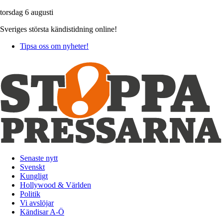
torsdag 6 augusti
Sveriges största kändistidning online!
Tipsa oss om nyheter!
Senaste nytt
Svenskt
Kungligt
Hollywood & Världen
Politik
Vi avslöjar
Kändisar A-Ö