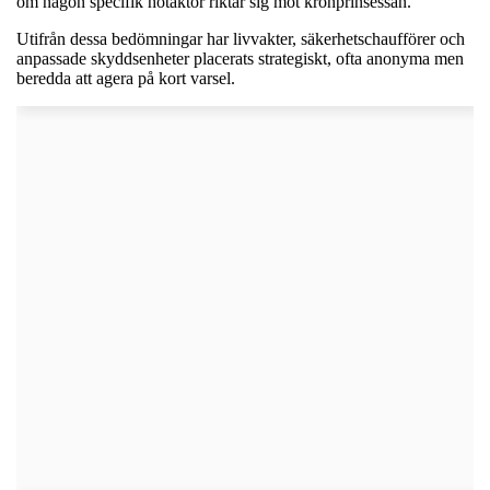
om någon specifik hotaktör riktar sig mot kronprinsessan.
Utifrån dessa bedömningar har livvakter, säkerhetschaufförer och
anpassade skyddsenheter placerats strategiskt, ofta anonyma men
beredda att agera på kort varsel.