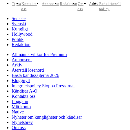
Tipsa
Kontakta
Annonsera
Redaktion
Om
Arkiv
Redaktionell
oss
oss
policy
Senaste
Svenskt
Kungligt
Hollywood
Politik
Redaktion
Allmänna villkor för Premium
Annonsera
Arkiv
Återställ lösenord
Bästa kändissajterna 2026
Bloggnytt
Integritetspolicy Stoppa Pressarna
Kändisar A-Ö
Kontakta oss
Logga in
Mitt konto
Native
Nyheter om kungligheter och kändisar
Nyhetsbrev
Om oss