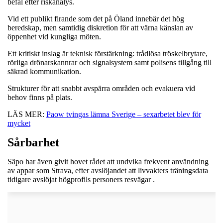
befäl efter riskanalys.
Vid ett publikt firande som det på Öland innebär det hög
beredskap, men samtidig diskretion för att värna känslan av
öppenhet vid kungliga möten.
Ett kritiskt inslag är teknisk förstärkning: trådlösa tröskelbrytare,
rörliga drönarskannrar och signalsystem samt polisens tillgång till
säkrad kommunikation.
Strukturer för att snabbt avspärra områden och evakuera vid
behov finns på plats.
LÄS MER:
Paow tvingas lämna Sverige – sexarbetet blev för
mycket
Sårbarhet
Säpo har även givit hovet rådet att undvika frekvent användning
av appar som Strava, efter avslöjandet att livvakters träningsdata
tidigare avslöjat högprofils personers resvägar .