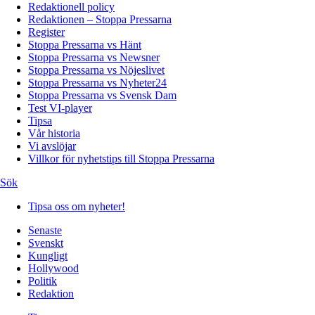
Redaktionell policy
Redaktionen – Stoppa Pressarna
Register
Stoppa Pressarna vs Hänt
Stoppa Pressarna vs Newsner
Stoppa Pressarna vs Nöjeslivet
Stoppa Pressarna vs Nyheter24
Stoppa Pressarna vs Svensk Dam
Test VI-player
Tipsa
Vår historia
Vi avslöjar
Villkor för nyhetstips till Stoppa Pressarna
Sök
Tipsa oss om nyheter!
Senaste
Svenskt
Kungligt
Hollywood
Politik
Redaktion