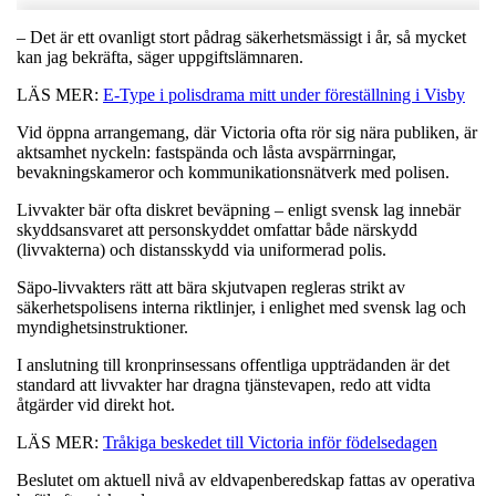
– Det är ett ovanligt stort pådrag säkerhetsmässigt i år, så mycket
kan jag bekräfta, säger uppgiftslämnaren.
LÄS MER:
E-Type i polisdrama mitt under föreställning i Visby
Vid öppna arrangemang, där Victoria ofta rör sig nära publiken, är
aktsamhet nyckeln: fastspända och låsta avspärrningar,
bevakningskameror och kommunikationsnätverk med polisen.
Livvakter bär ofta diskret beväpning – enligt svensk lag innebär
skyddsansvaret att personskyddet omfattar både närskydd
(livvakterna) och distansskydd via uniformerad polis.
Säpo-livvakters rätt att bära skjutvapen regleras strikt av
säkerhetspolisens interna riktlinjer, i enlighet med svensk lag och
myndighetsinstruktioner.
I anslutning till kronprinsessans offentliga uppträdanden är det
standard att livvakter har dragna tjänstevapen, redo att vidta
åtgärder vid direkt hot.
LÄS MER:
Tråkiga beskedet till Victoria inför födelsedagen
Beslutet om aktuell nivå av eldvapenberedskap fattas av operativa