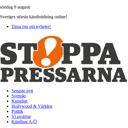
söndag 9 augusti
Sveriges största kändistidning online!
Tipsa oss om nyheter!
Senaste nytt
Svenskt
Kungligt
Hollywood & Världen
Politik
Vi avslöjar
Kändisar A-Ö