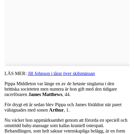
LÄS MER:
Jill Johnson i tårar över skilsmässan
Pippa Middleton var länge en av de hetaste singlarna i den
brittiska societeten men numera är hon gift med den tidigare
racerföraren
James
Matthews
, 44.
För drygt ett år sedan blev Pippa och James föräldrar när paret
välsignades med sonen
Arthur
, 1.
Nu väcker hon uppmärksamhet genom att förorda en speciell och
omstridd baby-massage som kallas kraniell osteopati.
Behandlingen, som helt saknar vetenskapliga belägg, är en form