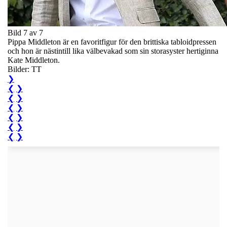
Bild 7 av 7
Pippa Middleton är en favoritfigur för den brittiska tabloidpressen
och hon är nästintill lika välbevakad som sin storasyster hertiginna
Kate Middleton.
Bilder: TT
❯
❮
❯
❮
❯
❮
❯
❮
❯
❮
❯
❮
❯