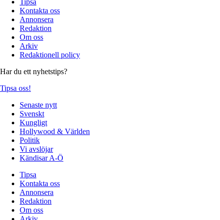
Tipsa
Kontakta oss
Annonsera
Redaktion
Om oss
Arkiv
Redaktionell policy
Har du ett nyhetstips?
Tipsa oss!
Senaste nytt
Svenskt
Kungligt
Hollywood & Världen
Politik
Vi avslöjar
Kändisar A-Ö
Tipsa
Kontakta oss
Annonsera
Redaktion
Om oss
Arkiv