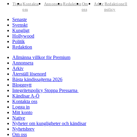
Tipsa
Kontakta
Annonsera
Redaktion
Om
Arkiv
Redaktionell
oss
oss
policy
Senaste
Svenskt
Kungligt
Hollywood
Politik
Redaktion
Allmänna villkor för Premium
Annonsera
Arkiv
Återställ lösenord
Bästa kändissajterna 2026
Bloggnytt
Integritetspolicy Stoppa Pressarna
Kändisar A-Ö
Kontakta oss
Logga in
Mitt konto
Native
Nyheter om kungligheter och kändisar
Nyhetsbrev
Om oss