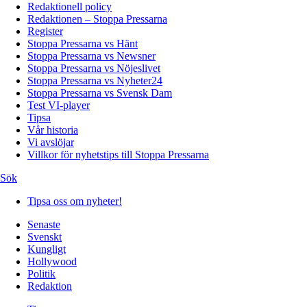
Redaktionell policy
Redaktionen – Stoppa Pressarna
Register
Stoppa Pressarna vs Hänt
Stoppa Pressarna vs Newsner
Stoppa Pressarna vs Nöjeslivet
Stoppa Pressarna vs Nyheter24
Stoppa Pressarna vs Svensk Dam
Test VI-player
Tipsa
Vår historia
Vi avslöjar
Villkor för nyhetstips till Stoppa Pressarna
Sök
Tipsa oss om nyheter!
Senaste
Svenskt
Kungligt
Hollywood
Politik
Redaktion