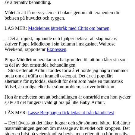
av alternativ behandling.
Målet är att få nervsystemet i balans genom att terapeuten rör
bebisen på huvudet och ryggen.
LÄS MER:
Madeleines jättebråk med Chris om barnen
– Det är mjukt, lugnande och hjälper bebisar att slappna av,
skriver Pippa Middleton i sin kolumn i magasinet Waitrose
Weekend, rapporterar
Expressen
.
Pippa Middleton berättar om bakgrunden till att hon låter sin son
ta del av den omstridda behandlingen.
– Strax efter att Arthur föddes förra året hörde jag några mammor
prata om att träffa en kraniell osteopat. Det är ett populärt
alternativ för nyfödda, särskilt för dem som hade en traumatisk
födsel, är oroliga eller har sömnproblem, skriver brittiskan.
Hon är medveten om att behandlingen är omstridd men hon tycker
själv att det fungerar väldigt bra på lille Baby-Arthur.
LÄS MER:
Lasse Berghagen fick ledas ut från kändisfest
– Det hävdas att det läker, lugnar och gör sömnen bättre, förbättrar
matsmältningen genom öm massage av huvudet och kroppen. Det
råder en brist på vetenskapliga bevis, men efter att ha hört positiva