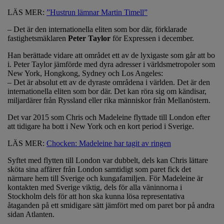
LÄS MER:
”Hustrun lämnar Martin Timell”
– Det är den internationella eliten som bor där, förklarade
fastighetsmäklaren
Peter Taylor
för Expressen i december.
Han berättade vidare att området ett av de lyxigaste som går att bo
i. Peter Taylor jämförde med dyra adresser i världsmetropoler som
New York, Hongkong, Sydney och Los Angeles:
– Det är absolut ett av de dyraste områdena i världen. Det är den
internationella eliten som bor där. Det kan röra sig om kändisar,
miljardärer från Ryssland eller rika människor från Mellanöstern.
Det var 2015 som Chris och Madeleine flyttade till London efter
att tidigare ha bott i New York och en kort period i Sverige.
LÄS MER:
Chocken: Madeleine har tagit av ringen
Syftet med flytten till London var dubbelt, dels kan Chris lättare
sköta sina affärer från London samtidigt som paret fick det
närmare hem till Sverige och kungafamiljen. För Madeleine är
kontakten med Sverige viktig, dels för alla väninnorna i
Stockholm dels för att hon ska kunna lösa representativa
åtaganden på ett smidigare sätt jämfört med om paret bor på andra
sidan Atlanten.