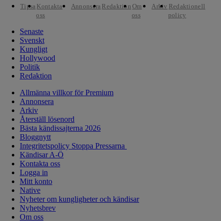
Tipsa
Kontakta
Annonsera
Redaktion
Om
Arkiv
Redaktionell
oss
oss
policy
Senaste
Svenskt
Kungligt
Hollywood
Politik
Redaktion
Allmänna villkor för Premium
Annonsera
Arkiv
Återställ lösenord
Bästa kändissajterna 2026
Bloggnytt
Integritetspolicy Stoppa Pressarna
Kändisar A-Ö
Kontakta oss
Logga in
Mitt konto
Native
Nyheter om kungligheter och kändisar
Nyhetsbrev
Om oss