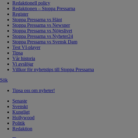
Redaktionell policy
Redaktionen – Stoppa Pressarna
Register
Stoppa Pressarna vs Hänt
Stoppa Pressarna vs Newsner
Stoppa Pressarna vs Nöjeslivet
Stoppa Pressarna vs Nyheter24
Stoppa Pressarna vs Svensk Dam
Test VI-player
Tipsa
Vår historia
Vi avslöjar
Villkor för nyhetstips till Stoppa Pressarna
Sök
Tipsa oss om nyheter!
Senaste
Svenskt
Kungligt
Hollywood
Politik
Redaktion