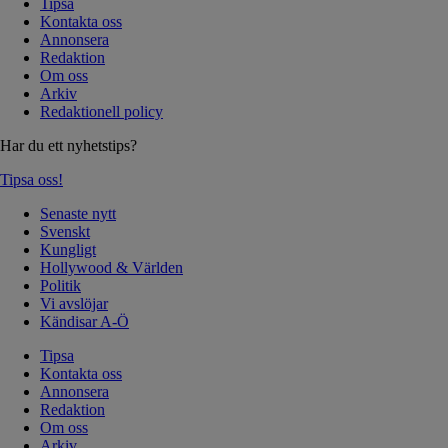
Tipsa
Kontakta oss
Annonsera
Redaktion
Om oss
Arkiv
Redaktionell policy
Har du ett nyhetstips?
Tipsa oss!
Senaste nytt
Svenskt
Kungligt
Hollywood & Världen
Politik
Vi avslöjar
Kändisar A-Ö
Tipsa
Kontakta oss
Annonsera
Redaktion
Om oss
Arkiv