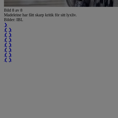
Bild 8 av 8
Madeleine har fått skarp kritik för sitt lyxliv.
Bilder: IBL
❯
❮
❯
❮
❯
❮
❯
❮
❯
❮
❯
❮
❯
❮
❯