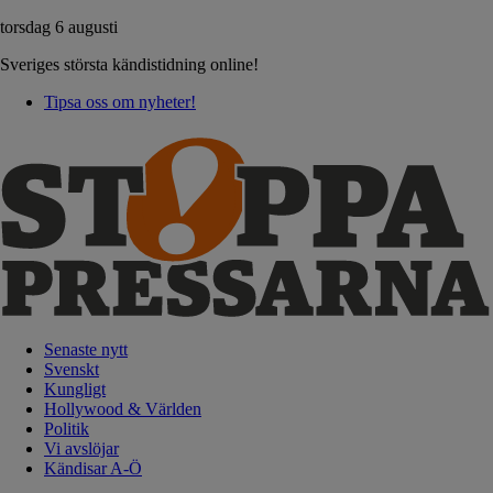
torsdag 6 augusti
Sveriges största kändistidning online!
Tipsa oss om nyheter!
Senaste nytt
Svenskt
Kungligt
Hollywood & Världen
Politik
Vi avslöjar
Kändisar A-Ö