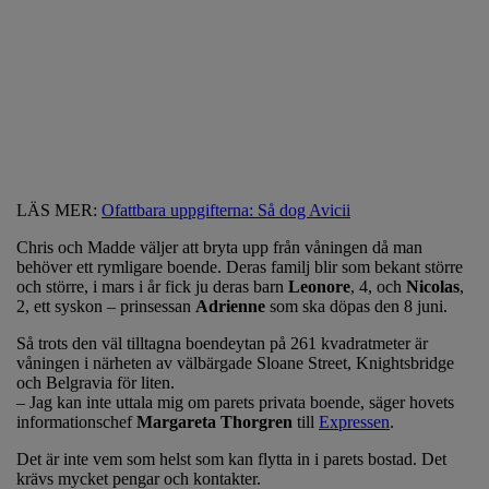
LÄS MER:
Ofattbara uppgifterna: Så dog Avicii
Chris och Madde väljer att bryta upp från våningen då man
behöver ett rymligare boende. Deras familj blir som bekant större
och större, i mars i år fick ju deras barn
Leonore
, 4, och
Nicolas
,
2, ett syskon – prinsessan
Adrienne
som ska döpas den 8 juni.
Så trots den väl tilltagna boendeytan på 261 kvadratmeter är
våningen i närheten av välbärgade Sloane Street, Knightsbridge
och Belgravia för liten.
– Jag kan inte uttala mig om parets privata boende, säger hovets
informationschef
Margareta Thorgren
till
Expressen
.
Det är inte vem som helst som kan flytta in i parets bostad. Det
krävs mycket pengar och kontakter.