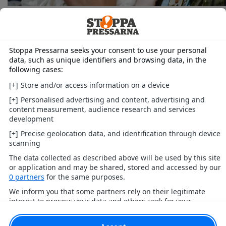
Bild 3 av 8
Men Madeleines familj växer och nu anser paret att de behöver en
rymligare bostad.
Bild 4 av 8
I dag har Madeleine och Chris tre barn.