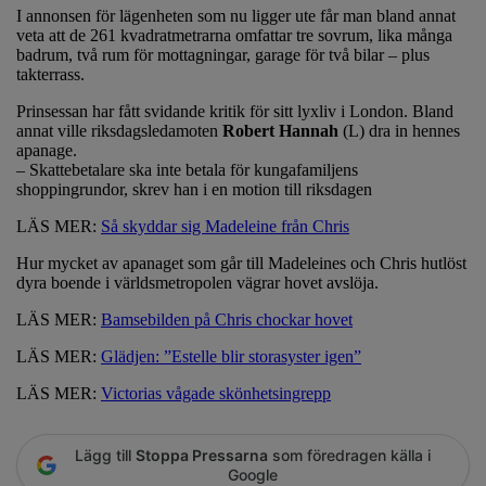
I annonsen för lägenheten som nu ligger ute får man bland annat
veta att de 261 kvadratmetrarna omfattar tre sovrum, lika många
badrum, två rum för mottagningar, garage för två bilar – plus
takterrass.
Prinsessan har fått svidande kritik för sitt lyxliv i London. Bland
annat ville riksdagsledamoten
Robert Hannah
(L) dra in hennes
apanage.
– Skattebetalare ska inte betala för kungafamiljens
shoppingrundor, skrev han i en motion till riksdagen
LÄS MER:
Så skyddar sig Madeleine från Chris
Hur mycket av apanaget som går till Madeleines och Chris hutlöst
dyra boende i världsmetropolen vägrar hovet avslöja.
LÄS MER:
Bamsebilden på Chris chockar hovet
LÄS MER:
Glädjen: ”Estelle blir storasyster igen”
LÄS MER:
Victorias vågade skönhetsingrepp
Lägg till
Stoppa Pressarna
som föredragen källa i
Google