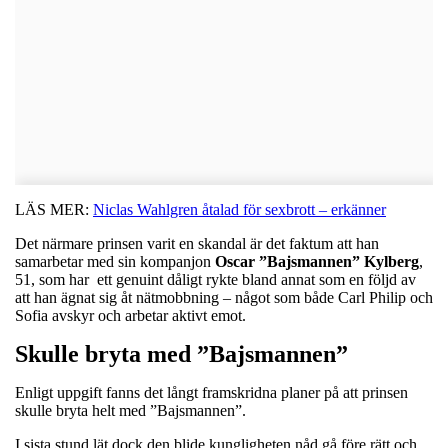
LÄS MER:
Niclas Wahlgren åtalad för sexbrott – erkänner
Det närmare prinsen varit en skandal är det faktum att han
samarbetar med sin kompanjon
Oscar ”Bajsmannen” Kylberg
,
51, som har ett genuint dåligt rykte bland annat som en följd av
att han ägnat sig åt nätmobbning – något som både Carl Philip och
Sofia avskyr och arbetar aktivt emot.
Skulle bryta med ”Bajsmannen”
Enligt uppgift fanns det långt framskridna planer på att prinsen
skulle bryta helt med ”Bajsmannen”.
I sista stund lät dock den blide kungligheten nåd gå före rätt och