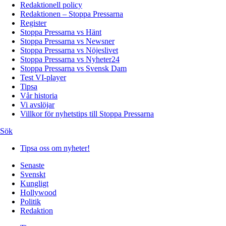
Redaktionell policy
Redaktionen – Stoppa Pressarna
Register
Stoppa Pressarna vs Hänt
Stoppa Pressarna vs Newsner
Stoppa Pressarna vs Nöjeslivet
Stoppa Pressarna vs Nyheter24
Stoppa Pressarna vs Svensk Dam
Test VI-player
Tipsa
Vår historia
Vi avslöjar
Villkor för nyhetstips till Stoppa Pressarna
Sök
Tipsa oss om nyheter!
Senaste
Svenskt
Kungligt
Hollywood
Politik
Redaktion