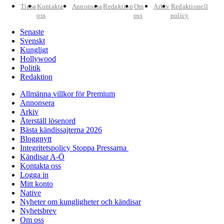
Tipsa
Kontakta
Annonsera
Redaktion
Om
Arkiv
Redaktionell
oss
oss
policy
Senaste
Svenskt
Kungligt
Hollywood
Politik
Redaktion
Allmänna villkor för Premium
Annonsera
Arkiv
Återställ lösenord
Bästa kändissajterna 2026
Bloggnytt
Integritetspolicy Stoppa Pressarna
Kändisar A-Ö
Kontakta oss
Logga in
Mitt konto
Native
Nyheter om kungligheter och kändisar
Nyhetsbrev
Om oss