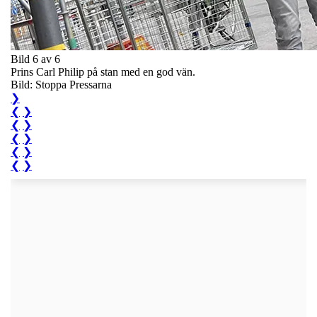
Bild 6 av 6
Prins Carl Philip på stan med en god vän.
Bild: Stoppa Pressarna
❯
❮
❯
❮
❯
❮
❯
❮
❯
❮
❯