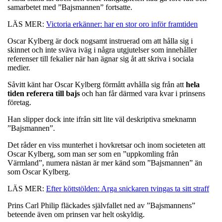
samarbetet med ”Bajsmannen” fortsatte.
LÄS MER:
Victoria erkänner: har en stor oro inför framtiden
Oscar Kylberg är dock nogsamt instruerad om att hålla sig i
skinnet och inte sväva iväg i några utgjutelser som innehåller
referenser till fekalier när han ägnar sig åt att skriva i sociala
medier.
Såvitt känt har Oscar Kylberg förmått avhålla sig från att
hela
tiden referera till bajs
och han får därmed vara kvar i prinsens
företag.
Han slipper dock inte ifrån sitt lite väl deskriptiva smeknamn
”Bajsmannen”.
Det råder en viss munterhet i hovkretsar och inom societeten att
Oscar Kylberg, som man ser som en ”uppkomling från
Värmland”, numera nästan är mer känd som ”Bajsmannen” än
som Oscar Kylberg.
LÄS MER:
Efter köttstölden: Arga snickaren tvingas ta sitt straff
Prins Carl Philip fläckades självfallet ned av ”Bajsmannens”
beteende även om prinsen var helt oskyldig.