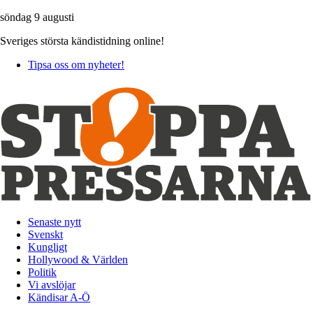
söndag 9 augusti
Sveriges största kändistidning online!
Tipsa oss om nyheter!
Senaste nytt
Svenskt
Kungligt
Hollywood & Världen
Politik
Vi avslöjar
Kändisar A-Ö