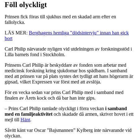
Föll olyckligt
Prinsen fick föras till sjukhus med en skadad arm efter en
fallolycka.
LÄS MER:
Berghagens hemliga ”dödsintervju” innan han gick
bort
Carl Philip närvarade nyligen vid utdelningen av forskningsstöd i
Lilla barnets fond i Stockholm.
Prinsens Carl Philip är beskyddare av fonden som arbetar med
medicinsk forskning kring sjukdomar hos spädbarn. I samband
med att prinsen var på plats syntes det tydligt att hans högerarm är
gipsad, vilket Expressen var först med att avslöja.
För en vecka sedan var prins Carl Philip med i samband med
finalen av Årets kock och då bar han inte gips.
– Prins Carl Philip ramlade olyckligt i förra veckan
i samband
med en familjeaktivitet
och skadade då armen, skriver hovet i ett
mejl till
Hänt
.
Såvitt känt var Oscar ”Bajsmannen” Kylberg inte närvarande vid
olyckan.