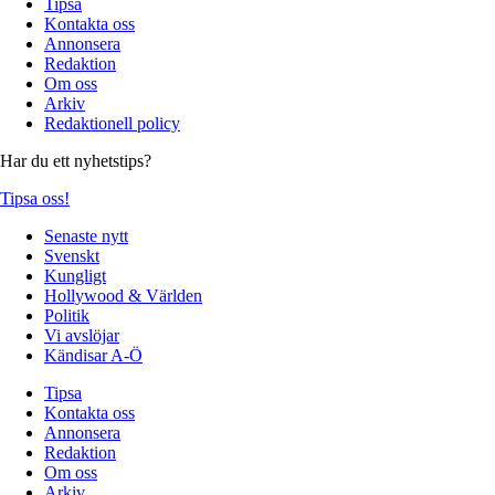
Tipsa
Kontakta oss
Annonsera
Redaktion
Om oss
Arkiv
Redaktionell policy
Har du ett nyhetstips?
Tipsa oss!
Senaste nytt
Svenskt
Kungligt
Hollywood & Världen
Politik
Vi avslöjar
Kändisar A-Ö
Tipsa
Kontakta oss
Annonsera
Redaktion
Om oss
Arkiv