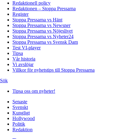
Redaktionell policy
Redaktionen – Stoppa Pressarna
Register
Stoppa Pressarna vs Hänt
Stoppa Pressarna vs Newsner
Stoppa Pressarna vs Nöjeslivet
Stoppa Pressarna vs Nyheter24
Stoppa Pressarna vs Svensk Dam
Test VI-player
Tipsa
Vår historia
Vi avslöjar
Villkor för nyhetstips till Stoppa Pressarna
Sök
Tipsa oss om nyheter!
Senaste
Svenskt
Kungligt
Hollywood
Politik
Redaktion