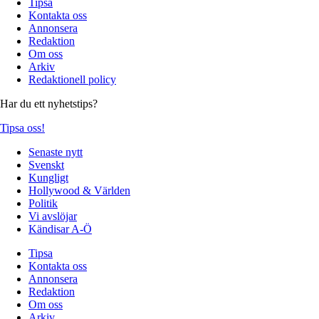
Tipsa
Kontakta oss
Annonsera
Redaktion
Om oss
Arkiv
Redaktionell policy
Har du ett nyhetstips?
Tipsa oss!
Senaste nytt
Svenskt
Kungligt
Hollywood & Världen
Politik
Vi avslöjar
Kändisar A-Ö
Tipsa
Kontakta oss
Annonsera
Redaktion
Om oss
Arkiv