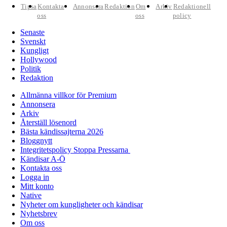
Tipsa
Kontakta
Annonsera
Redaktion
Om
Arkiv
Redaktionell
oss
oss
policy
Senaste
Svenskt
Kungligt
Hollywood
Politik
Redaktion
Allmänna villkor för Premium
Annonsera
Arkiv
Återställ lösenord
Bästa kändissajterna 2026
Bloggnytt
Integritetspolicy Stoppa Pressarna
Kändisar A-Ö
Kontakta oss
Logga in
Mitt konto
Native
Nyheter om kungligheter och kändisar
Nyhetsbrev
Om oss