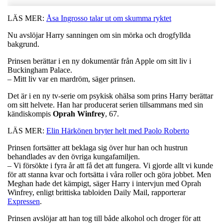
LÄS MER:
Åsa Ingrosso talar ut om skumma ryktet
Nu avslöjar Harry sanningen om sin mörka och drogfyllda
bakgrund.
Prinsen berättar i en ny dokumentär från Apple om sitt liv i
Buckingham Palace.
– Mitt liv var en mardröm, säger prinsen.
Det är i en ny tv-serie om psykisk ohälsa som prins Harry berättar
om sitt helvete. Han har producerat serien tillsammans med sin
kändiskompis
Oprah
Winfrey
, 67.
LÄS MER:
Elin Härkönen bryter helt med Paolo Roberto
Prinsen fortsätter att beklaga sig över hur han och hustrun
behandlades av den övriga kungafamiljen.
– Vi försökte i fyra år att få det att fungera. Vi gjorde allt vi kunde
för att stanna kvar och fortsätta i våra roller och göra jobbet. Men
Meghan hade det kämpigt, säger Harry i intervjun med Oprah
Winfrey, enligt brittiska tabloiden Daily Mail, rapporterar
Expressen
.
Prinsen avslöjar att han tog till både alkohol och droger för att