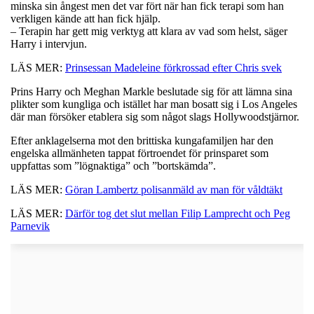
minska sin ångest men det var fört när han fick terapi som han
verkligen kände att han fick hjälp.
– Terapin har gett mig verktyg att klara av vad som helst, säger
Harry i intervjun.
LÄS MER:
Prinsessan Madeleine förkrossad efter Chris svek
Prins Harry och Meghan Markle beslutade sig för att lämna sina
plikter som kungliga och istället har man bosatt sig i Los Angeles
där man försöker etablera sig som något slags Hollywoodstjärnor.
Efter anklagelserna mot den brittiska kungafamiljen har den
engelska allmänheten tappat förtroendet för prinsparet som
uppfattas som ”lögnaktiga” och ”bortskämda”.
LÄS MER:
Göran Lambertz polisanmäld av man för våldtäkt
LÄS MER:
Därför tog det slut mellan Filip Lamprecht och Peg
Parnevik