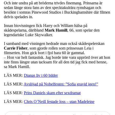
Och inte undra på att bröderna trivdes finemang. Prinsarna är
sedan länge stora fans av den specktakulrära rymdsagan och
besökte i somras Pinewood Studios i Buckinghamshire där filmen
delvis spelades in.
Innan biovisningen fick Harry och William hälsa på
skådespelarna, däribland
Mark Hamill
, 66, som spelar den
legendariske Luke Skywalker.
I samband med visningen hedrade man också skådespelerskan
Carrie Fisher
, som gjorde rollen som prinsessan Leia i
filmserien. Hon gick bort i fjol bara 60 år gammal.
– Hon var helt fantastisk. Jag borde inte vara upprörd över att hon
inte finns längre utan tacksam för all den tid jag fick med henne,
sa Mark Hamill.
LÄS MER:
Dianas liv i 60 bilder
LÄS MER:
Avslöjad på Nobelfesten: ”Sofia gravid igen!”
LÄS MER:
Prins Daniels skam efter sexdramat
LÄS MER:
Chris O’Neill festade loss – utan Madeleine