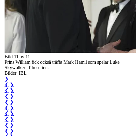
Bild 11 av 11
Prins William fick också träffa Mark Hamil som spelar Luke
Skywalker i filmserien.
Bilder: IBL
❯
❮
❯
❮
❯
❮
❯
❮
❯
❮
❯
❮
❯
❮
❯
❮
❯
❮
❯