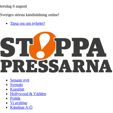
torsdag 6 augusti
Sveriges största kändistidning online!
Tipsa oss om nyheter!
Senaste nytt
Svenskt
Kungligt
Hollywood & Världen
Politik
Vi avslöjar
Kändisar A-Ö