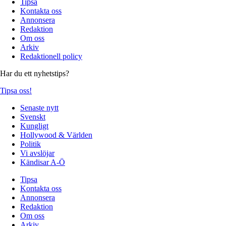
Tipsa
Kontakta oss
Annonsera
Redaktion
Om oss
Arkiv
Redaktionell policy
Har du ett nyhetstips?
Tipsa oss!
Senaste nytt
Svenskt
Kungligt
Hollywood & Världen
Politik
Vi avslöjar
Kändisar A-Ö
Tipsa
Kontakta oss
Annonsera
Redaktion
Om oss
Arkiv