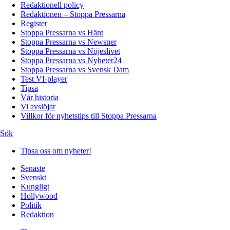
Redaktionell policy
Redaktionen – Stoppa Pressarna
Register
Stoppa Pressarna vs Hänt
Stoppa Pressarna vs Newsner
Stoppa Pressarna vs Nöjeslivet
Stoppa Pressarna vs Nyheter24
Stoppa Pressarna vs Svensk Dam
Test VI-player
Tipsa
Vår historia
Vi avslöjar
Villkor för nyhetstips till Stoppa Pressarna
Sök
Tipsa oss om nyheter!
Senaste
Svenskt
Kungligt
Hollywood
Politik
Redaktion