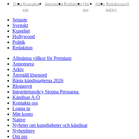
Tipsa
Kontakta
Annonsera
Redaktion
Om
Arkiv
Redaktionell
oss
oss
policy
Senaste
Svenskt
Kungligt
Hollywood
Politik
Redaktion
Allmänna villkor för Premium
Annonsera
Arkiv
Återställ lösenord
Bästa kändissajterna 2026
Bloggnytt
Integritetspolicy Stoppa Pressarna
Kändisar A-Ö
Kontakta oss
Logga in
Mitt konto
Native
Nyheter om kungligheter och kändisar
Nyhetsbrev
Om oss