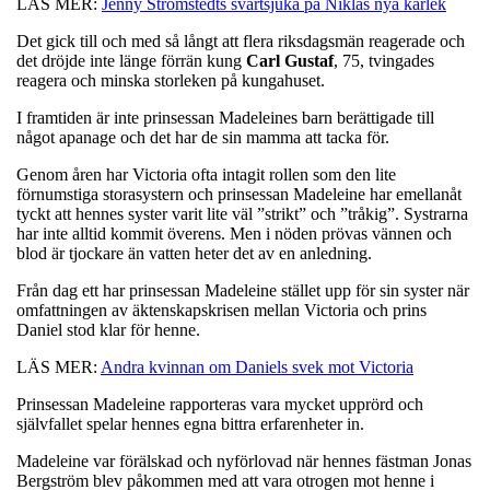
LÄS MER:
Jenny Strömstedts svartsjuka på Niklas nya kärlek
Det gick till och med så långt att flera riksdagsmän reagerade och
det dröjde inte länge förrän kung
Carl Gustaf
, 75, tvingades
reagera och minska storleken på kungahuset.
I framtiden är inte prinsessan Madeleines barn berättigade till
något apanage och det har de sin mamma att tacka för.
Genom åren har Victoria ofta intagit rollen som den lite
förnumstiga storasystern och prinsessan Madeleine har emellanåt
tyckt att hennes syster varit lite väl ”strikt” och ”tråkig”. Systrarna
har inte alltid kommit överens. Men i nöden prövas vännen och
blod är tjockare än vatten heter det av en anledning.
Från dag ett har prinsessan Madeleine stället upp för sin syster när
omfattningen av äktenskapskrisen mellan Victoria och prins
Daniel stod klar för henne.
LÄS MER:
Andra kvinnan om Daniels svek mot Victoria
Prinsessan Madeleine rapporteras vara mycket upprörd och
självfallet spelar hennes egna bittra erfarenheter in.
Madeleine var förälskad och nyförlovad när hennes fästman Jonas
Bergström blev påkommen med att vara otrogen mot henne i