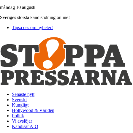
måndag 10 augusti
Sveriges största kändistidning online!
Tipsa oss om nyheter!
Senaste nytt
Svenskt
Kungligt
Hollywood & Världen
Politik
Vi avslöjar
Kändisar A-Ö