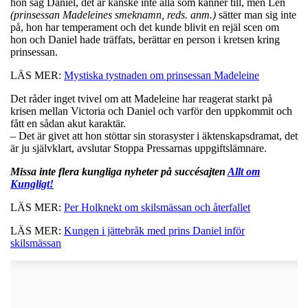
hon såg Daniel, det är kanske inte alla som känner till, men Len
(prinsessan Madeleines smeknamn, reds. anm.)
sätter man sig inte
på, hon har temperament och det kunde blivit en rejäl scen om
hon och Daniel hade träffats, berättar en person i kretsen kring
prinsessan.
LÄS MER:
Mystiska tystnaden om prinsessan Madeleine
Det råder inget tvivel om att Madeleine har reagerat starkt på
krisen mellan Victoria och Daniel och varför den uppkommit och
fått en sådan akut karaktär.
– Det är givet att hon stöttar sin storasyster i äktenskapsdramat, det
är ju självklart, avslutar Stoppa Pressarnas uppgiftslämnare.
Missa inte flera kungliga nyheter på succésajten
Allt om
Kungligt!
LÄS MER:
Per Holknekt om skilsmässan och återfallet
LÄS MER:
Kungen i jättebråk med prins Daniel inför
skilsmässan