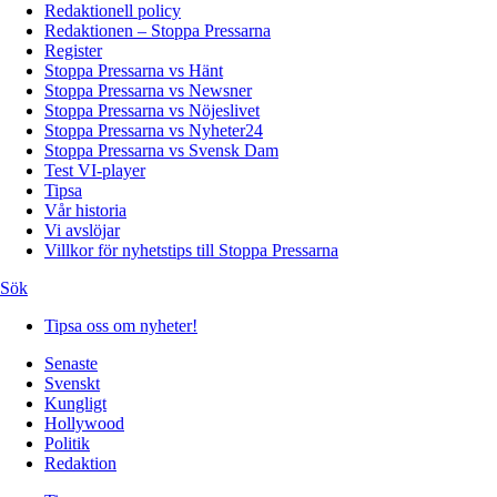
Redaktionell policy
Redaktionen – Stoppa Pressarna
Register
Stoppa Pressarna vs Hänt
Stoppa Pressarna vs Newsner
Stoppa Pressarna vs Nöjeslivet
Stoppa Pressarna vs Nyheter24
Stoppa Pressarna vs Svensk Dam
Test VI-player
Tipsa
Vår historia
Vi avslöjar
Villkor för nyhetstips till Stoppa Pressarna
Sök
Tipsa oss om nyheter!
Senaste
Svenskt
Kungligt
Hollywood
Politik
Redaktion