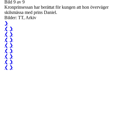
Bild 9 av 9
Kronprinsessan har berättat för kungen att hon överväger
skilsmässa med prins Daniel.
Bilder: TT, Arkiv
❯
❮
❯
❮
❯
❮
❯
❮
❯
❮
❯
❮
❯
❮
❯
❮
❯