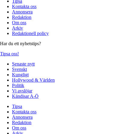
Tipsa
Kontakta oss
Annonsera
Redaktion
Om oss
Arkiv
Redaktionell policy
Har du ett nyhetstips?
Tipsa oss!
Senaste nytt
Svenskt
Kungligt
Hollywood & Världen
Politik
Vi avslöjar
Kändisar A-Ö
Tipsa
Kontakta oss
Annonsera
Redaktion
Om oss
Arkiv