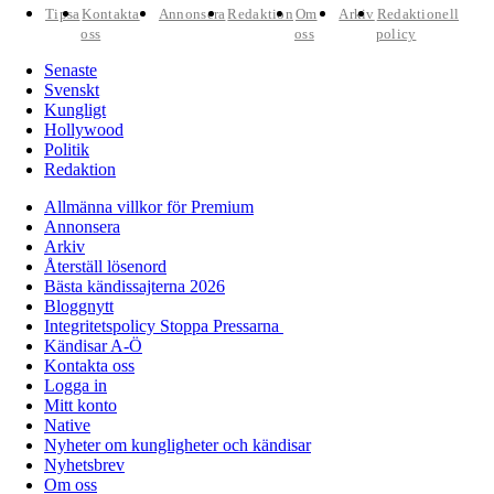
Tipsa
Kontakta
Annonsera
Redaktion
Om
Arkiv
Redaktionell
oss
oss
policy
Senaste
Svenskt
Kungligt
Hollywood
Politik
Redaktion
Allmänna villkor för Premium
Annonsera
Arkiv
Återställ lösenord
Bästa kändissajterna 2026
Bloggnytt
Integritetspolicy Stoppa Pressarna
Kändisar A-Ö
Kontakta oss
Logga in
Mitt konto
Native
Nyheter om kungligheter och kändisar
Nyhetsbrev
Om oss