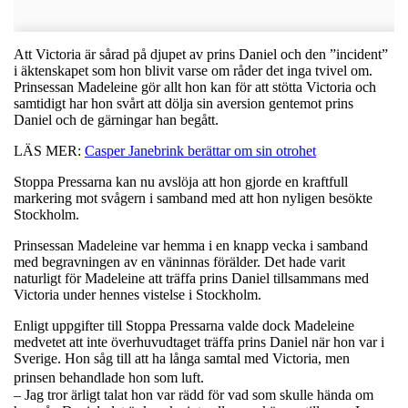
Att Victoria är sårad på djupet av prins Daniel och den ”incident”
i äktenskapet som hon blivit varse om råder det inga tvivel om.
Prinsessan Madeleine gör allt hon kan för att stötta Victoria och
samtidigt har hon svårt att dölja sin aversion gentemot prins
Daniel och de gärningar han begått.
LÄS MER:
Casper Janebrink berättar om sin otrohet
Stoppa Pressarna kan nu avslöja att hon gjorde en kraftfull
markering mot svågern i samband med att hon nyligen besökte
Stockholm.
Prinsessan Madeleine var hemma i en knapp vecka i samband
med begravningen av en väninnas förälder. Det hade varit
naturligt för Madeleine att träffa prins Daniel tillsammans med
Victoria under hennes vistelse i Stockholm.
Enligt uppgifter till Stoppa Pressarna valde dock Madeleine
medvetet att inte överhuvudtaget träffa prins Daniel när hon var i
Sverige. Hon såg till att ha långa samtal med Victoria, men
prinsen behandlade hon som luft.
– Jag tror ärligt talat hon var rädd för vad som skulle hända om