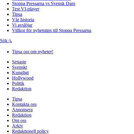
Stoppa Pressarna vs Svensk Dam
Test VI-player
Tipsa
Vår historia
Vi avslöjar
Villkor för nyhetstips till Stoppa Pressarna
Sök
Tipsa oss om nyheter!
Senaste
Svenskt
Kungligt
Hollywood
Politik
Redaktion
Tipsa
Kontakta oss
Annonsera
Redaktion
Om oss
Arkiv
Redaktionell policy