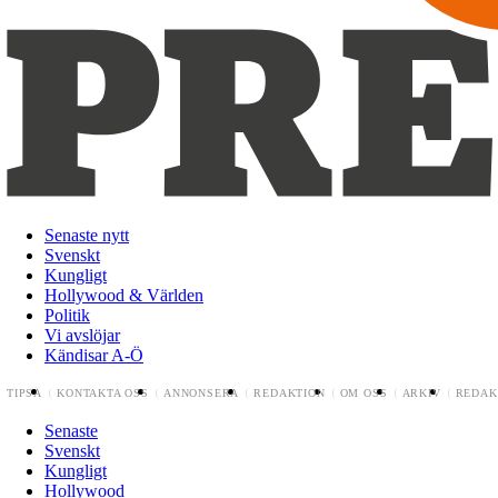
Senaste nytt
Svenskt
Kungligt
Hollywood & Världen
Politik
Vi avslöjar
Kändisar A-Ö
TIPSA
KONTAKTA OSS
ANNONSERA
REDAKTION
OM OSS
ARKIV
REDAK
Senaste
Svenskt
Kungligt
Hollywood