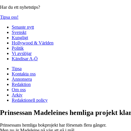
Har du ett nyhetstips?
Tipsa oss!
Senaste nytt
Svenskt
Kungligt
Hollywood & Världen
Politik
Vi avslöjar
Kändisar A-Ö
Tipsa
Kontakta oss
Annonsera
Redaktion
Om oss
Arkiv
Redaktionell policy
Prinsessan Madeleines hemliga projekt kla
Prinsessans hemliga bokprojekt har försenats flera gånger.
Men nu är Madeleine på väg att gå i mål.