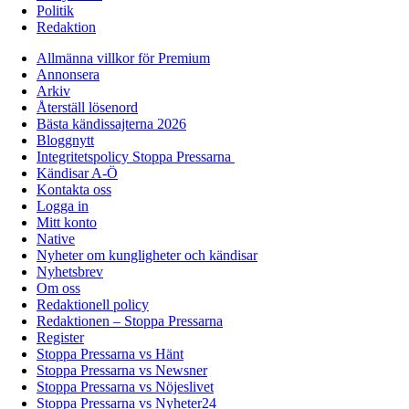
Politik
Redaktion
Allmänna villkor för Premium
Annonsera
Arkiv
Återställ lösenord
Bästa kändissajterna 2026
Bloggnytt
Integritetspolicy Stoppa Pressarna
Kändisar A-Ö
Kontakta oss
Logga in
Mitt konto
Native
Nyheter om kungligheter och kändisar
Nyhetsbrev
Om oss
Redaktionell policy
Redaktionen – Stoppa Pressarna
Register
Stoppa Pressarna vs Hänt
Stoppa Pressarna vs Newsner
Stoppa Pressarna vs Nöjeslivet
Stoppa Pressarna vs Nyheter24