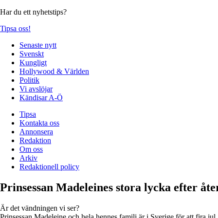
Har du ett nyhetstips?
Tipsa oss!
Senaste nytt
Svenskt
Kungligt
Hollywood & Världen
Politik
Vi avslöjar
Kändisar A-Ö
Tipsa
Kontakta oss
Annonsera
Redaktion
Om oss
Arkiv
Redaktionell policy
Prinsessan Madeleines stora lycka efter åt
Är det vändningen vi ser?
Prinsessan Madeleine och hela hennes familj är i Sverige för att fira jul.