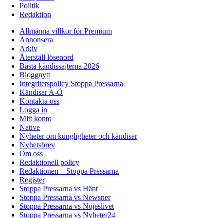
Politik
Redaktion
Allmänna villkor för Premium
Annonsera
Arkiv
Återställ lösenord
Bästa kändissajterna 2026
Bloggnytt
Integritetspolicy Stoppa Pressarna
Kändisar A-Ö
Kontakta oss
Logga in
Mitt konto
Native
Nyheter om kungligheter och kändisar
Nyhetsbrev
Om oss
Redaktionell policy
Redaktionen – Stoppa Pressarna
Register
Stoppa Pressarna vs Hänt
Stoppa Pressarna vs Newsner
Stoppa Pressarna vs Nöjeslivet
Stoppa Pressarna vs Nyheter24