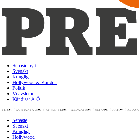
Senaste nytt
Svenskt
Kungligt
Hollywood & Världen
Politik
Vi avslöjar
Kändisar A-Ö
TIPSA
KONTAKTA OSS
ANNONSERA
REDAKTION
OM OSS
ARKIV
REDAK
Senaste
Svenskt
Kungligt
Hollywood