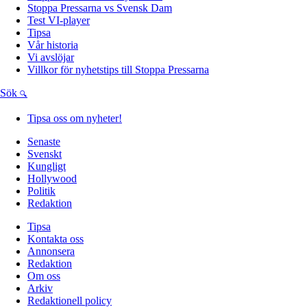
Stoppa Pressarna vs Svensk Dam
Test VI-player
Tipsa
Vår historia
Vi avslöjar
Villkor för nyhetstips till Stoppa Pressarna
Sök
Tipsa oss om nyheter!
Senaste
Svenskt
Kungligt
Hollywood
Politik
Redaktion
Tipsa
Kontakta oss
Annonsera
Redaktion
Om oss
Arkiv
Redaktionell policy