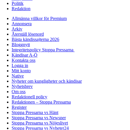
Politik
Redaktion
Allmänna villkor för Premium
Annonsera
Arkiv
Återställ lösenord
Bästa kändissajterna 2026
Bloggnytt
Integritetspolicy Stoppa Pressarna
Kändisar A-Ö
Kontakta oss
Logga in
Mitt konto
Native
Nyheter om kungligheter och kändisar
Nyhetsbrev
Om oss
Redaktionell policy
Redaktionen – Stoppa Pressarna
Register
Stoppa Pressarna vs Hänt
Stoppa Pressarna vs Newsner
Stoppa Pressarna vs Nöjeslivet
Stoppa Pressarna vs Nyheter24