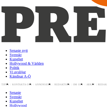
Senaste nytt
Svenskt
Kungligt
Hollywood & Världen
Politik
Vi avslöjar
Kändisar A-Ö
TIPSA
KONTAKTA OSS
ANNONSERA
REDAKTION
OM OSS
ARKIV
REDAK
Senaste
Svenskt
Kungligt
Hollywood