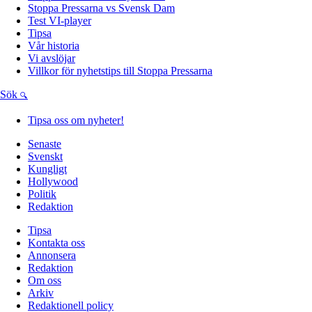
Stoppa Pressarna vs Svensk Dam
Test VI-player
Tipsa
Vår historia
Vi avslöjar
Villkor för nyhetstips till Stoppa Pressarna
Sök
Tipsa oss om nyheter!
Senaste
Svenskt
Kungligt
Hollywood
Politik
Redaktion
Tipsa
Kontakta oss
Annonsera
Redaktion
Om oss
Arkiv
Redaktionell policy