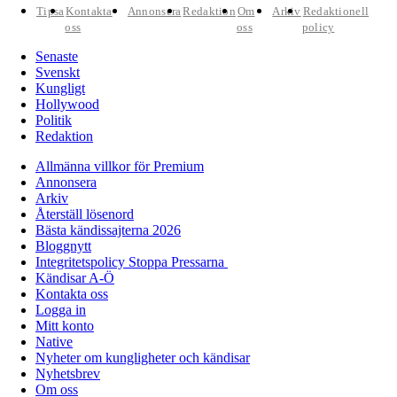
Tipsa
Kontakta
Annonsera
Redaktion
Om
Arkiv
Redaktionell
oss
oss
policy
Senaste
Svenskt
Kungligt
Hollywood
Politik
Redaktion
Allmänna villkor för Premium
Annonsera
Arkiv
Återställ lösenord
Bästa kändissajterna 2026
Bloggnytt
Integritetspolicy Stoppa Pressarna
Kändisar A-Ö
Kontakta oss
Logga in
Mitt konto
Native
Nyheter om kungligheter och kändisar
Nyhetsbrev
Om oss