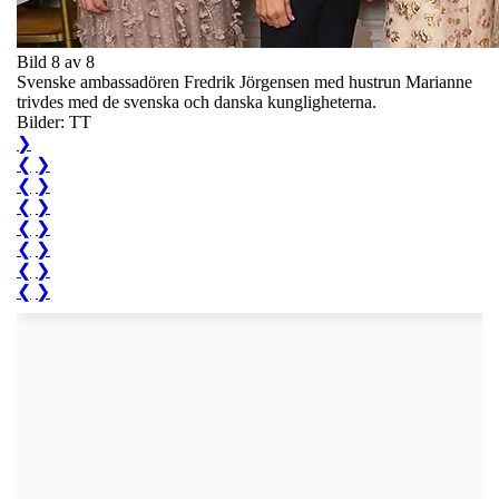
Bild 8 av 8
Svenske ambassadören Fredrik Jörgensen med hustrun Marianne
trivdes med de svenska och danska kungligheterna.
Bilder: TT
❯
❮
❯
❮
❯
❮
❯
❮
❯
❮
❯
❮
❯
❮
❯