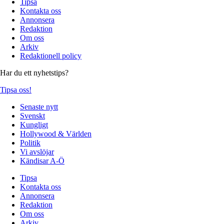
Tipsa
Kontakta oss
Annonsera
Redaktion
Om oss
Arkiv
Redaktionell policy
Har du ett nyhetstips?
Tipsa oss!
Senaste nytt
Svenskt
Kungligt
Hollywood & Världen
Politik
Vi avslöjar
Kändisar A-Ö
Tipsa
Kontakta oss
Annonsera
Redaktion
Om oss
Arkiv