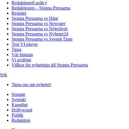
Redaktionell policy
Redaktionen – Stoppa Pressarna
Register
Stoppa Pressarna vs Hänt
Stoppa Pressarna vs Newsner
Stoppa Pressarna vs Nöjeslivet
Stoppa Pressarna vs Nyheter24
Stoppa Pressarna vs Svensk Dam
Test VI-player
Tipsa
Vår historia
Vi avslöjar
Villkor för nyhetstips till Stoppa Pressarna
Sök
Tipsa oss om nyheter!
Senaste
Svenskt
Kungligt
Hollywood
Politik
Redaktion