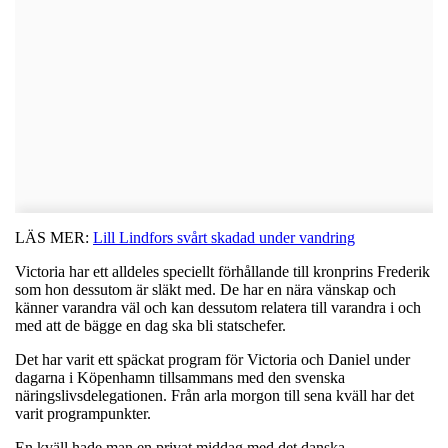
LÄS MER:
Lill Lindfors svårt skadad under vandring
Victoria har ett alldeles speciellt förhållande till kronprins Frederik
som hon dessutom är släkt med. De har en nära vänskap och
känner varandra väl och kan dessutom relatera till varandra i och
med att de bägge en dag ska bli statschefer.
Det har varit ett späckat program för Victoria och Daniel under
dagarna i Köpenhamn tillsammans med den svenska
näringslivsdelegationen. Från arla morgon till sena kväll har det
varit programpunkter.
En kväll hade man en privat middag med det danska