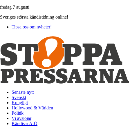
fredag 7 augusti
Sveriges största kändistidning online!
Tipsa oss om nyheter!
Senaste nytt
Svenskt
Kungligt
Hollywood & Världen
Politik
Vi avslöjar
Kändisar A-Ö