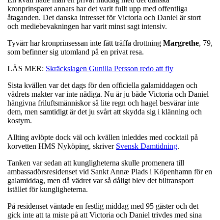
kronprinsparet annars har det varit fullt upp med offentliga
åtaganden. Det danska intresset för Victoria och Daniel är stort
och mediebevakningen har varit minst sagt intensiv.
Tyvärr har kronprinsessan inte fått träffa drottning
Margrethe
, 79,
som befinner sig utomland på en privat resa.
LÄS MER:
Skräckslagen Gunilla Persson redo att fly
Sista kvällen var det dags för den officiella galamiddagen och
vädrets makter var inte nådiga. Nu är ju både Victoria och Daniel
hängivna friluftsmänniskor så lite regn och hagel besvärar inte
dem, men samtidigt är det ju svårt att skydda sig i klänning och
kostym.
Allting avlöpte dock väl och kvällen inleddes med cocktail på
korvetten HMS Nyköping, skriver
Svensk Damtidning
.
Tanken var sedan att kungligheterna skulle promenera till
ambassadörsresidenset vid Sankt Annæ Plads i Köpenhamn för en
galamiddag, men då vädret var så dåligt blev det biltransport
istället för kungligheterna.
På residenset väntade en festlig middag med 95 gäster och det
gick inte att ta miste på att Victoria och Daniel trivdes med sina