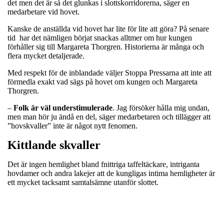
det men det är så det glunkas i slottskorridorerna, säger en
medarbetare vid hovet.
Kanske de anställda vid hovet har lite för lite att göra? På senare
tid har det nämligen börjat snackas alltmer om hur kungen
förhåller sig till Margareta Thorgren. Historierna är många och
flera mycket detaljerade.
Med respekt för de inblandade väljer Stoppa Pressarna att inte att
förmedla exakt vad sägs på hovet om kungen och Margareta
Thorgren.
–
Folk är väl understimulerade
. Jag försöker hålla mig undan,
men man hör ju ändå en del, säger medarbetaren och tillägger att
”hovskvaller” inte är något nytt fenomen.
Kittlande skvaller
Det är ingen hemlighet bland fnittriga taffeltäckare, intriganta
hovdamer och andra lakejer att de kungligas intima hemligheter är
ett mycket tacksamt samtalsämne utanför slottet.