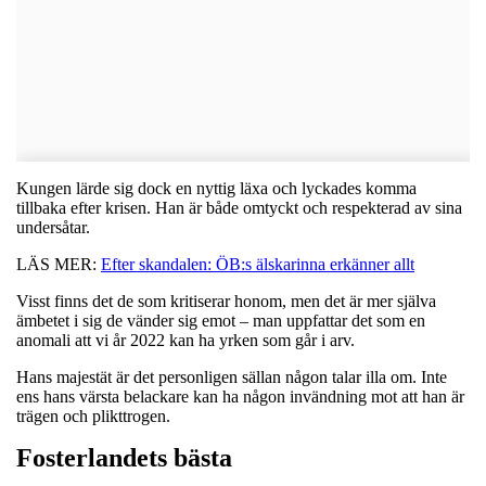
Kungen lärde sig dock en nyttig läxa och lyckades komma
tillbaka efter krisen. Han är både omtyckt och respekterad av sina
undersåtar.
LÄS MER:
Efter skandalen: ÖB:s älskarinna erkänner allt
Visst finns det de som kritiserar honom, men det är mer själva
ämbetet i sig de vänder sig emot – man uppfattar det som en
anomali att vi år 2022 kan ha yrken som går i arv.
Hans majestät är det personligen sällan någon talar illa om. Inte
ens hans värsta belackare kan ha någon invändning mot att han är
trägen och plikttrogen.
Fosterlandets bästa