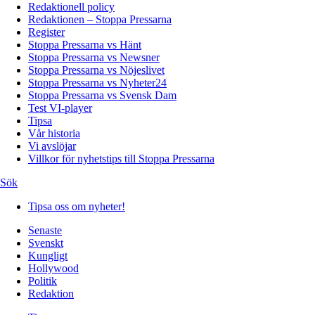
Redaktionell policy
Redaktionen – Stoppa Pressarna
Register
Stoppa Pressarna vs Hänt
Stoppa Pressarna vs Newsner
Stoppa Pressarna vs Nöjeslivet
Stoppa Pressarna vs Nyheter24
Stoppa Pressarna vs Svensk Dam
Test VI-player
Tipsa
Vår historia
Vi avslöjar
Villkor för nyhetstips till Stoppa Pressarna
Sök
Tipsa oss om nyheter!
Senaste
Svenskt
Kungligt
Hollywood
Politik
Redaktion