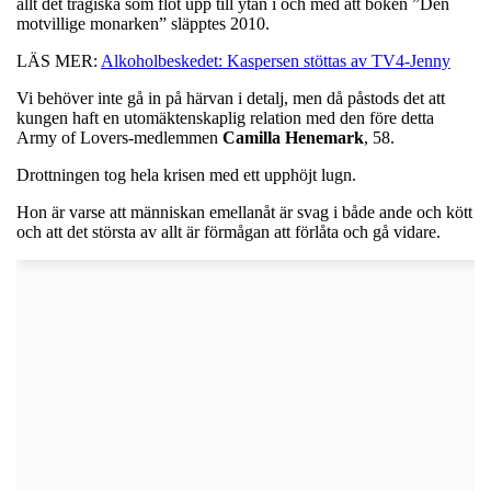
allt det tragiska som flöt upp till ytan i och med att boken ”Den
motvillige monarken” släpptes 2010.
LÄS MER:
Alkoholbeskedet: Kaspersen stöttas av TV4-Jenny
Vi behöver inte gå in på härvan i detalj, men då påstods det att
kungen haft en utomäktenskaplig relation med den före detta
Army of Lovers-medlemmen
Camilla
Henemark
, 58.
Drottningen tog hela krisen med ett upphöjt lugn.
Hon är varse att människan emellanåt är svag i både ande och kött
och att det största av allt är förmågan att förlåta och gå vidare.