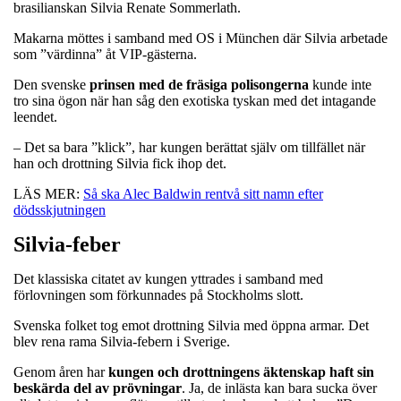
brasilianskan Silvia Renate Sommerlath.
Makarna möttes i samband med OS i München där Silvia arbetade
som ”värdinna” åt VIP-gästerna.
Den svenske
prinsen med de fräsiga polisongerna
kunde inte
tro sina ögon när han såg den exotiska tyskan med det intagande
leendet.
– Det sa bara ”klick”, har kungen berättat själv om tillfället när
han och drottning Silvia fick ihop det.
LÄS MER:
Så ska Alec Baldwin rentvå sitt namn efter
dödsskjutningen
Silvia-feber
Det klassiska citatet av kungen yttrades i samband med
förlovningen som förkunnades på Stockholms slott.
Svenska folket tog emot drottning Silvia med öppna armar. Det
blev rena rama Silvia-febern i Sverige.
Genom åren har
kungen och drottningens äktenskap haft sin
beskärda del av prövningar
. Ja, de inlästa kan bara sucka över