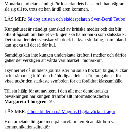
Monarken arbetar ständigt för fosterlandets bästa och han vägrar
slå sig till ro, trots att han är till åren kommen.
LÄS MER:
Så dog artisten och skådespelaren Sven-Bertil Taube
Kungahuset är ständigt granskad av kritiska medier och det blir
ofta ifrågasatt om landet verkligen ska ha monarki som statsskick.
Det stora flertalet svenskar vill dock ha kvar sin kung, som ibland
kan spexa till det så där kul.
Samtidigt kan inte kungen underskatta kraften i medier och därför
gäller det verkligen att vårda varumärket ”monarkin”.
I synnerhet då nutidens journalister nu sällan bockar, bugar, slickar
och kråmar sig inför den blåblodiga adeln – där kungahuset för
vissa utgör den starkaste symbolen för ett föråldrat klassamhälle.
Till sin hjälp för att navigera i den allt mer demokratiska
bevakningen har kungen framför allt informationschefen
Margareta
Thorgren
, 59.
LÄS MER:
Chockbilderna på Magnus Uggla väcker frågor
Hon arbetade tidigare med på korvfabriken Scan där hon var
kommunikationsdirektör.