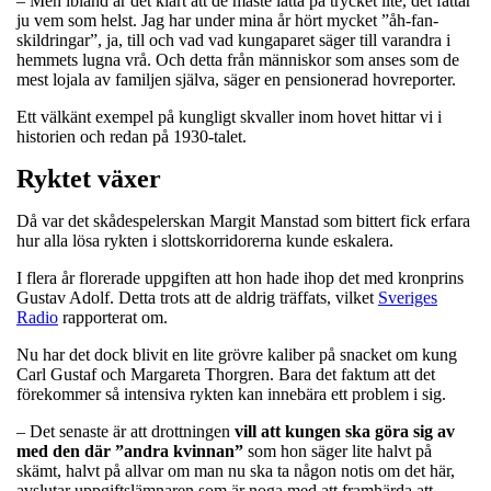
– Men ibland är det klart att de måste lätta på trycket lite, det fattar
ju vem som helst. Jag har under mina år hört mycket ”åh-fan-
skildringar”, ja, till och vad vad kungaparet säger till varandra i
hemmets lugna vrå. Och detta från människor som anses som de
mest lojala av familjen själva, säger en pensionerad hovreporter.
Ett välkänt exempel på kungligt skvaller inom hovet hittar vi i
historien och redan på 1930-talet.
Ryktet växer
Då var det skådespelerskan Margit Manstad som bittert fick erfara
hur alla lösa rykten i slottskorridorerna kunde eskalera.
I flera år florerade uppgiften att hon hade ihop det med kronprins
Gustav Adolf. Detta trots att de aldrig träffats, vilket
Sveriges
Radio
rapporterat om.
Nu har det dock blivit en lite grövre kaliber på snacket om kung
Carl Gustaf och Margareta Thorgren. Bara det faktum att det
förekommer så intensiva rykten kan innebära ett problem i sig.
– Det senaste är att drottningen
vill att kungen ska göra sig av
med den där ”andra kvinnan”
som hon säger lite halvt på
skämt, halvt på allvar om man nu ska ta någon notis om det här,
avslutar uppgiftslämnaren som är noga med att framhärda att