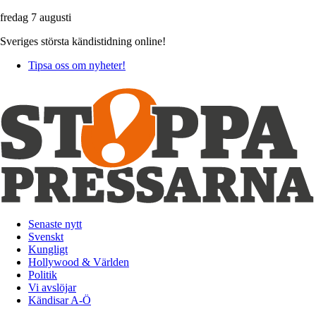
fredag 7 augusti
Sveriges största kändistidning online!
Tipsa oss om nyheter!
Senaste nytt
Svenskt
Kungligt
Hollywood & Världen
Politik
Vi avslöjar
Kändisar A-Ö