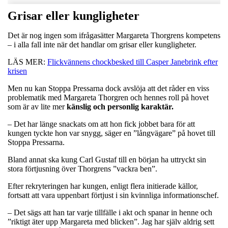
Grisar eller kungligheter
Det är nog ingen som ifrågasätter Margareta Thorgrens kompetens
– i alla fall inte när det handlar om grisar eller kungligheter.
LÄS MER:
Flickvännens chockbesked till Casper Janebrink efter
krisen
Men nu kan Stoppa Pressarna dock avslöja att det råder en viss
problematik med Margareta Thorgren och hennes roll på hovet
som är av lite mer
känslig och personlig karaktär.
– Det har länge snackats om att hon fick jobbet bara för att
kungen tyckte hon var snygg, säger en ”långvägare” på hovet till
Stoppa Pressarna.
Bland annat ska kung Carl Gustaf till en början ha uttryckt sin
stora förtjusning över Thorgrens ”vackra ben”.
Efter rekryteringen har kungen, enligt flera initierade källor,
fortsatt att vara uppenbart förtjust i sin kvinnliga informationschef.
– Det sägs att han tar varje tillfälle i akt och spanar in henne och
”riktigt äter upp Margareta med blicken”. Jag har själv aldrig sett