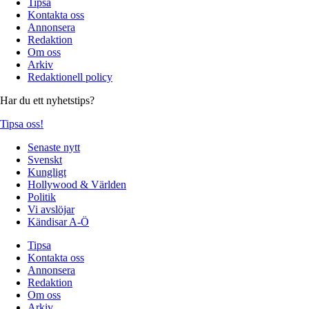
Tipsa
Kontakta oss
Annonsera
Redaktion
Om oss
Arkiv
Redaktionell policy
Har du ett nyhetstips?
Tipsa oss!
Senaste nytt
Svenskt
Kungligt
Hollywood & Världen
Politik
Vi avslöjar
Kändisar A-Ö
Tipsa
Kontakta oss
Annonsera
Redaktion
Om oss
Arkiv