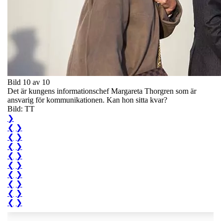
Bild 10 av 10
Det är kungens informationschef Margareta Thorgren som är
ansvarig för kommunikationen. Kan hon sitta kvar?
Bild: TT
❯
❮
❯
❮
❯
❮
❯
❮
❯
❮
❯
❮
❯
❮
❯
❮
❯
❮
❯