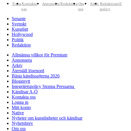
Tipsa
Kontakta
Annonsera
Redaktion
Om
Arkiv
Redaktionell
oss
oss
policy
Senaste
Svenskt
Kungligt
Hollywood
Politik
Redaktion
Allmänna villkor för Premium
Annonsera
Arkiv
Återställ lösenord
Bästa kändissajterna 2026
Bloggnytt
Integritetspolicy Stoppa Pressarna
Kändisar A-Ö
Kontakta oss
Logga in
Mitt konto
Native
Nyheter om kungligheter och kändisar
Nyhetsbrev
Om oss