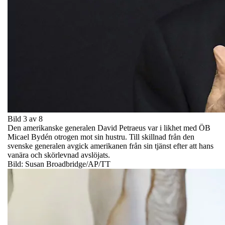
Bild 3 av 8
Den amerikanske generalen David Petraeus var i likhet med ÖB
Micael Bydén otrogen mot sin hustru. Till skillnad från den
svenske generalen avgick amerikanen från sin tjänst efter att hans
vanära och skörlevnad avslöjats.
Bild: Susan Broadbridge/AP/TT