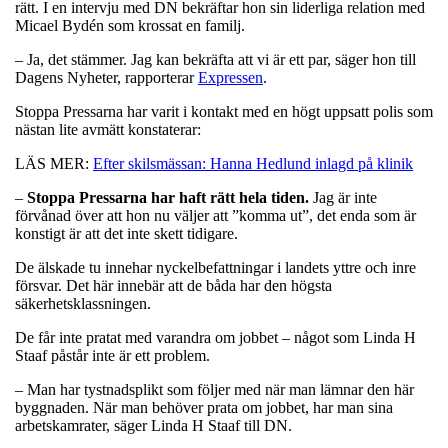
rätt. I en intervju med DN bekräftar hon sin liderliga relation med
Micael Bydén som krossat en familj.
– Ja, det stämmer. Jag kan bekräfta att vi är ett par, säger hon till
Dagens Nyheter, rapporterar
Expressen
.
Stoppa Pressarna har varit i kontakt med en högt uppsatt polis som
nästan lite avmätt konstaterar:
LÄS MER:
Efter skilsmässan: Hanna Hedlund inlagd på klinik
–
Stoppa Pressarna har haft rätt hela tiden.
Jag är inte
förvånad över att hon nu väljer att ”komma ut”, det enda som är
konstigt är att det inte skett tidigare.
De älskade tu innehar nyckelbefattningar i landets yttre och inre
försvar. Det här innebär att de båda har den högsta
säkerhetsklassningen.
De får inte pratat med varandra om jobbet – något som Linda H
Staaf påstår inte är ett problem.
– Man har tystnadsplikt som följer med när man lämnar den här
byggnaden. När man behöver prata om jobbet, har man sina
arbetskamrater, säger Linda H Staaf till DN.