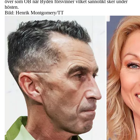
över som ÖB när Bydén försvinner vilket sannolikt sker under
hösten.
Bild: Henrik Montgomery/TT