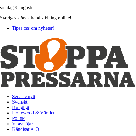
söndag 9 augusti
Sveriges största kändistidning online!
Tipsa oss om nyheter!
Senaste nytt
Svenskt
Kungligt
Hollywood & Världen
Politik
Vi avslöjar
Kändisar A-Ö