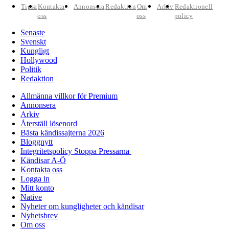
Tipsa
Kontakta
Annonsera
Redaktion
Om
Arkiv
Redaktionell
oss
oss
policy
Senaste
Svenskt
Kungligt
Hollywood
Politik
Redaktion
Allmänna villkor för Premium
Annonsera
Arkiv
Återställ lösenord
Bästa kändissajterna 2026
Bloggnytt
Integritetspolicy Stoppa Pressarna
Kändisar A-Ö
Kontakta oss
Logga in
Mitt konto
Native
Nyheter om kungligheter och kändisar
Nyhetsbrev
Om oss