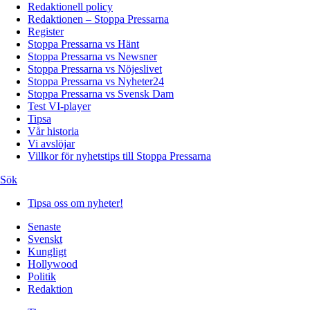
Redaktionell policy
Redaktionen – Stoppa Pressarna
Register
Stoppa Pressarna vs Hänt
Stoppa Pressarna vs Newsner
Stoppa Pressarna vs Nöjeslivet
Stoppa Pressarna vs Nyheter24
Stoppa Pressarna vs Svensk Dam
Test VI-player
Tipsa
Vår historia
Vi avslöjar
Villkor för nyhetstips till Stoppa Pressarna
Sök
Tipsa oss om nyheter!
Senaste
Svenskt
Kungligt
Hollywood
Politik
Redaktion