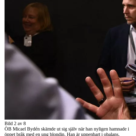
Bild 2 av 8
ÖB Micael Bydén skämde ut sig själv när han nyligen hamnade i
öppet bråk med en ung blondin. Han är uppenbart i obalans.