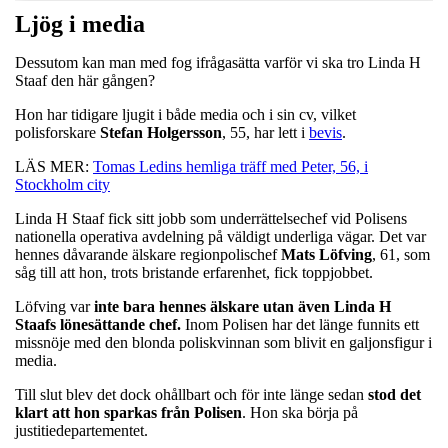
Ljög i media
Dessutom kan man med fog ifrågasätta varför vi ska tro Linda H
Staaf den här gången?
Hon har tidigare ljugit i både media och i sin cv, vilket
polisforskare
Stefan
Holgersson
, 55, har lett i
bevis
.
LÄS MER:
Tomas Ledins hemliga träff med Peter, 56, i
Stockholm city
Linda H Staaf fick sitt jobb som underrättelsechef vid Polisens
nationella operativa avdelning på väldigt underliga vägar. Det var
hennes dåvarande älskare regionpolischef
Mats
Löfving
, 61, som
såg till att hon, trots bristande erfarenhet, fick toppjobbet.
Löfving var
inte bara hennes älskare utan även Linda H
Staafs lönesättande chef.
Inom Polisen har det länge funnits ett
missnöje med den blonda poliskvinnan som blivit en galjonsfigur i
media.
Till slut blev det dock ohållbart och för inte länge sedan
stod det
klart att hon sparkas från Polisen
. Hon ska börja på
justitiedepartementet.