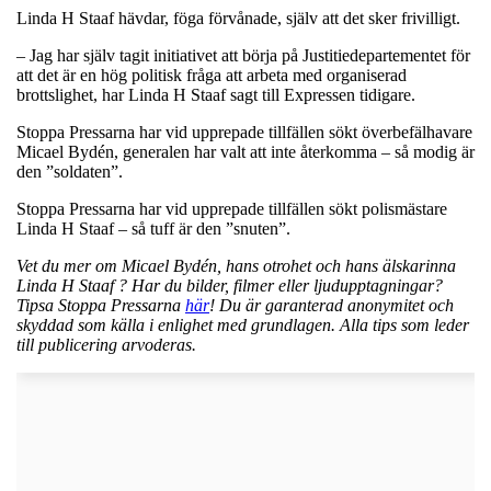
Linda H Staaf hävdar, föga förvånade, själv att det sker frivilligt.
– Jag har själv tagit initiativet att börja på Justitiedepartementet för
att det är en hög politisk fråga att arbeta med organiserad
brottslighet, har Linda H Staaf sagt till Expressen tidigare.
Stoppa Pressarna har vid upprepade tillfällen sökt överbefälhavare
Micael Bydén, generalen har valt att inte återkomma – så modig är
den ”soldaten”.
Stoppa Pressarna har vid upprepade tillfällen sökt polismästare
Linda H Staaf – så tuff är den ”snuten”.
Vet du mer om Micael Bydén, hans otrohet och hans älskarinna
Linda H Staaf ? Har du bilder, filmer eller ljudupptagningar?
Tipsa Stoppa Pressarna
här
! Du är garanterad anonymitet och
skyddad som källa i enlighet med grundlagen. Alla tips som leder
till publicering arvoderas.