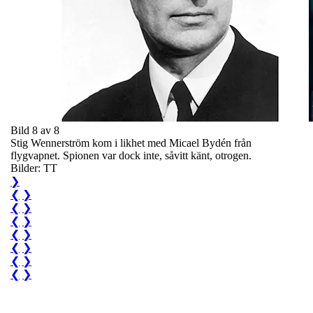
Bild 8 av 8
Stig Wennerström kom i likhet med Micael Bydén från
flygvapnet. Spionen var dock inte, såvitt känt, otrogen.
Bilder: TT
❯
❮
❯
❮
❯
❮
❯
❮
❯
❮
❯
❮
❯
❮
❯