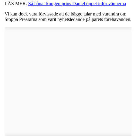
LÄS MER:
Så hånar kungen prins Daniel öppet inför vännerna
Vi kan dock vara förvissade att de bägge talar med varandra om
Stoppa Pressarna som varit nyhetsledande på parets förehavanden.