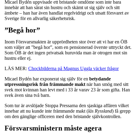
Micael Bydén uppvisade ett bristande omdöme som inte bara
innebär att han sårat sin hustru och skämt ut sig själv och sitt
ämbete – han har även handlat regelvidrigt och utsatt försvaret av
Sverige för en allvarlig säkerhetsrisk.
”Begå hor”
Inom Försvarsmakten är upprördheten stor över att vi har en ÖB
som väljer att ”begå hor”, som en pensionerad överste uttryckt det.
Som ÖB är det ingen privatsak huruvida man är otrogen mot sin
hustru eller ej.
LÄS MER:
Chockbilderna på Magnus Uggla väcker frågor
Micael Bydén har exponerat sig själv för en
betydande
utpressningsrisk från främmande makt
när han smög med sitt
svek mot kvinnan han levt med i 33 år varav 23 år som gifta. Han
svek även sina två barn.
Som tur är avslöjade Stoppa Pressarna den sjaskiga affären vilket
innebar att nu kunde inte främmande makt (
läs
Ryssland
) få grepp
om den gänglige officeren med den bristande självkontrollen.
Försvarsministern måste agera