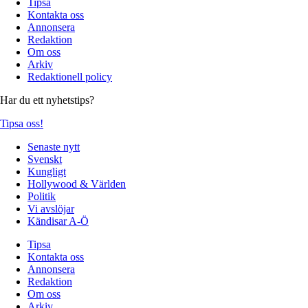
Tipsa
Kontakta oss
Annonsera
Redaktion
Om oss
Arkiv
Redaktionell policy
Har du ett nyhetstips?
Tipsa oss!
Senaste nytt
Svenskt
Kungligt
Hollywood & Världen
Politik
Vi avslöjar
Kändisar A-Ö
Tipsa
Kontakta oss
Annonsera
Redaktion
Om oss
Arkiv