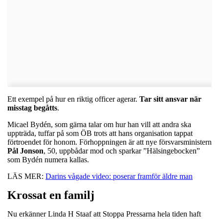
Ett exempel på hur en riktig officer agerar.
Tar sitt ansvar när
misstag begåtts
.
Micael Bydén, som gärna talar om hur han vill att andra ska
uppträda, tuffar på som ÖB trots att hans organisation tappat
förtroendet för honom. Förhoppningen är att nye försvarsministern
Pål
Jonson
, 50, uppbådar mod och sparkar ”Hälsingebocken”
som Bydén numera kallas.
LÄS MER:
Darins vågade video: poserar framför äldre man
Krossat en familj
Nu erkänner Linda H Staaf att Stoppa Pressarna hela tiden haft