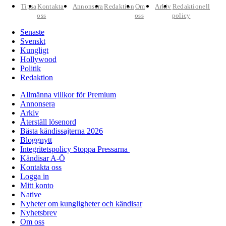
Tipsa
Kontakta
Annonsera
Redaktion
Om
Arkiv
Redaktionell
oss
oss
policy
Senaste
Svenskt
Kungligt
Hollywood
Politik
Redaktion
Allmänna villkor för Premium
Annonsera
Arkiv
Återställ lösenord
Bästa kändissajterna 2026
Bloggnytt
Integritetspolicy Stoppa Pressarna
Kändisar A-Ö
Kontakta oss
Logga in
Mitt konto
Native
Nyheter om kungligheter och kändisar
Nyhetsbrev
Om oss