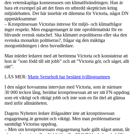
den vetenskapliga konsensusen om klimatförändringen. Han är
bara ett exempel på att det finns en utbredd skepticism kring
miljödebatten. Det här innebär ett dilemma för Victoria, något DN
uppmärksammar:
– Kronprinsessan Victorias intresse för miljö- och klimatfrågor
inger respekt. Men engagemanget är inte oproblematiskt för en
blivande svensk statschef. Ska klimatet avpolitiseras eller ska den
svenska monarkin politiseras?, frågar sig den mäktiga
morgontidningen i dess huvudledare.
Man inleder ledaren med att berömma Victoria och konstaterar att
hon är ”som född till sitt jobb” och att ”Victoria gör, och säger, allt
rätt”.
LÄS MER:
Marie Serneholt har bestämt tvillingnamnen
I den något hovsamma intervjun med Victoria, som är närmare
30 000 tecken lång, berättar kronprinsessan att ser sitt FN-uppdrag
som ett viktigt och riktigt jobb och inte som en fin titel att glänsa
med inför allmänheten.
Dagens Nyheters ledare ifrågasätter inte att kronprinsessan
engagemang är genuint och viktigt. Men man problematiserar
samtidigt Victorias uppdrag.
– Men om kronprinsessans engagemang hade gällt något annat, låt