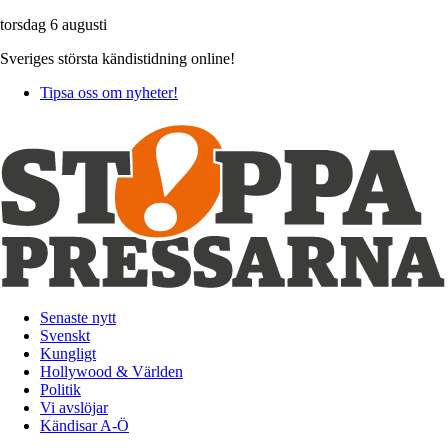
torsdag 6 augusti
Sveriges största kändistidning online!
Tipsa oss om nyheter!
Senaste nytt
Svenskt
Kungligt
Hollywood & Världen
Politik
Vi avslöjar
Kändisar A-Ö