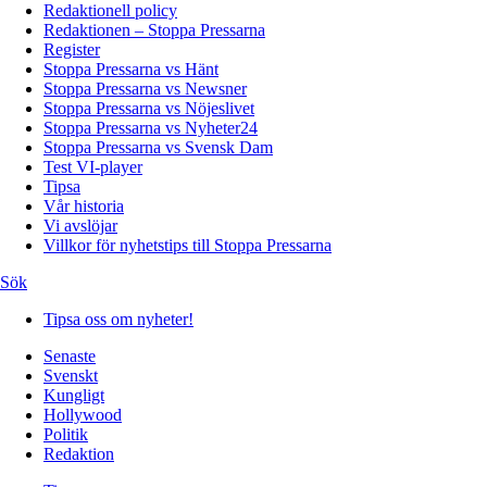
Redaktionell policy
Redaktionen – Stoppa Pressarna
Register
Stoppa Pressarna vs Hänt
Stoppa Pressarna vs Newsner
Stoppa Pressarna vs Nöjeslivet
Stoppa Pressarna vs Nyheter24
Stoppa Pressarna vs Svensk Dam
Test VI-player
Tipsa
Vår historia
Vi avslöjar
Villkor för nyhetstips till Stoppa Pressarna
Sök
Tipsa oss om nyheter!
Senaste
Svenskt
Kungligt
Hollywood
Politik
Redaktion