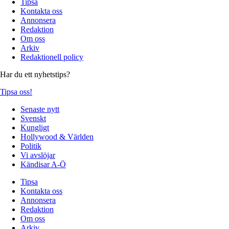
Tipsa
Kontakta oss
Annonsera
Redaktion
Om oss
Arkiv
Redaktionell policy
Har du ett nyhetstips?
Tipsa oss!
Senaste nytt
Svenskt
Kungligt
Hollywood & Världen
Politik
Vi avslöjar
Kändisar A-Ö
Tipsa
Kontakta oss
Annonsera
Redaktion
Om oss
Arkiv