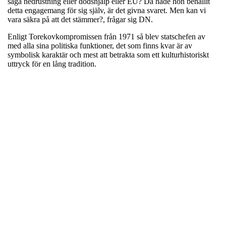
säga nedrustning eller dödshjälp eller EU? Då hade hon behållit
detta engagemang för sig själv, är det givna svaret. Men kan vi
vara säkra på att det stämmer?, frågar sig DN.
Enligt Torekovkompromissen från 1971 så blev statschefen av
med alla sina politiska funktioner, det som finns kvar är av
symbolisk karaktär och mest att betrakta som ett kulturhistoriskt
uttryck för en lång tradition.