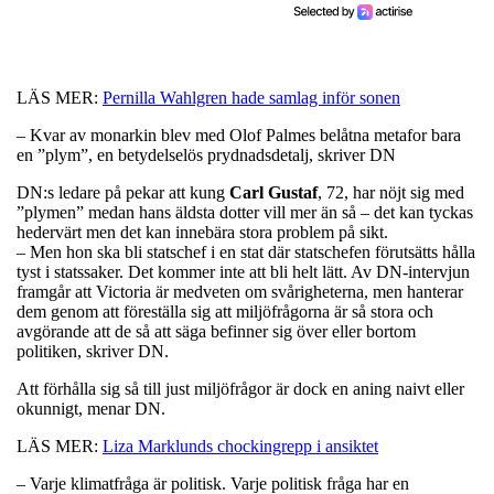
LÄS MER:
Pernilla Wahlgren hade samlag inför sonen
– Kvar av monarkin blev med Olof Palmes belåtna metafor bara
en ”plym”, en betydelselös prydnadsdetalj, skriver DN
DN:s ledare på pekar att kung
Carl
Gustaf
, 72, har nöjt sig med
”plymen” medan hans äldsta dotter vill mer än så – det kan tyckas
hedervärt men det kan innebära stora problem på sikt.
– Men hon ska bli statschef i en stat där statschefen förutsätts hålla
tyst i statssaker. Det kommer inte att bli helt lätt. Av DN-intervjun
framgår att Victoria är medveten om svårigheterna, men hanterar
dem genom att föreställa sig att miljöfrågorna är så stora och
avgörande att de så att säga befinner sig över eller bortom
politiken, skriver DN.
Att förhålla sig så till just miljöfrågor är dock en aning naivt eller
okunnigt, menar DN.
LÄS MER:
Liza Marklunds chockingrepp i ansiktet
– Varje klimatfråga är politisk. Varje politisk fråga har en