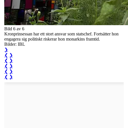
Bild 6 av 6
Kronprinsessan har ett stort ansvar som statschef. Fortsätter hon
engagera sig politiskt riskerar hon monarkins framtid.
Bilder: IBL
❯
❮
❯
❮
❯
❮
❯
❮
❯
❮
❯