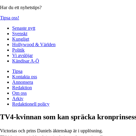
Har du ett nyhetstips?
Tipsa oss!
Senaste nytt
Svenskt
Kungligt
Hollywood & Världen
Politik
Vi avslöjar
Kändisar A-Ö
Tipsa
Kontakta oss
Annonsera
Redaktion
Om oss
Arkiv
Redaktionell policy
TV4-kvinnan som kan spräcka kronprinsess
Victorias och prins Daniels äktenskap är i upplösning.