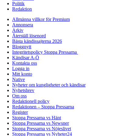
Politik
Redaktion
Allmänna villkor för Premium
Annonsera
Arkiv
Återställ lösenord
Bästa kändissajterna 2026
Bloggnytt
Integritetspolicy Stoppa Pressarna
Kändisar A-Ö
Kontakta oss
Logga in
Mitt konto
Native
Nyheter om kungligheter och kändisar
Nyhetsbrev
Om oss
Redaktionell policy
Redaktionen – Stoppa Pressarna
Register
Stoppa Pressarna vs Hänt
Stoppa Pressarna vs Newsner
Stoppa Pressarna vs Nöjeslivet
Stoppa Pressarna vs Nyheter24