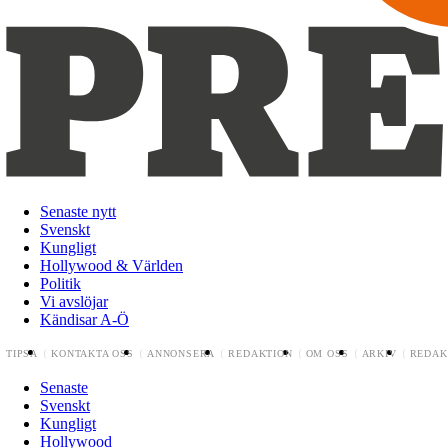
Senaste nytt
Svenskt
Kungligt
Hollywood & Världen
Politik
Vi avslöjar
Kändisar A-Ö
TIPSA
KONTAKTA OSS
ANNONSERA
REDAKTION
OM OSS
ARKIV
REDAK
Senaste
Svenskt
Kungligt
Hollywood