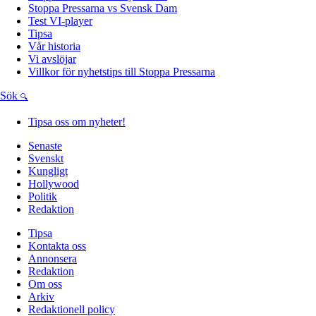
Stoppa Pressarna vs Svensk Dam
Test VI-player
Tipsa
Vår historia
Vi avslöjar
Villkor för nyhetstips till Stoppa Pressarna
Sök
Tipsa oss om nyheter!
Senaste
Svenskt
Kungligt
Hollywood
Politik
Redaktion
Tipsa
Kontakta oss
Annonsera
Redaktion
Om oss
Arkiv
Redaktionell policy