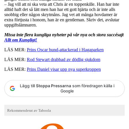
– Jag vill att ni ska veta att Chris är en toppenkille. Han har inte
alltid haft det så lätt men han har ett gott hjärta och är inte alls
snobbig eller någon skrytmåns. Jag vet att många hovdamer är
extra förtjusta i honom, han är en gentleman. Skriv det, avslutar
uppgiftslämnaren.
Missa inte flera kungliga nyheter på vår nya och stora succésajt
Allt om Kungligt!
LÄS MER:
Prins Oscar hund-attackerad i Hagaparken
LÄS MER:
Rod Stewart drabbad av dödlig sjukdom
LÄS MER:
Prins Daniel visar upp nya superkroppen
Lägg till
Stoppa Pressarna
som föredragen källa i
Google