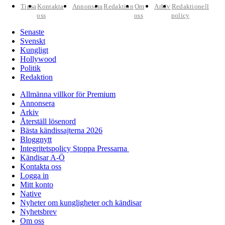
Tipsa
Kontakta
Annonsera
Redaktion
Om
Arkiv
Redaktionell
oss
oss
policy
Senaste
Svenskt
Kungligt
Hollywood
Politik
Redaktion
Allmänna villkor för Premium
Annonsera
Arkiv
Återställ lösenord
Bästa kändissajterna 2026
Bloggnytt
Integritetspolicy Stoppa Pressarna
Kändisar A-Ö
Kontakta oss
Logga in
Mitt konto
Native
Nyheter om kungligheter och kändisar
Nyhetsbrev
Om oss