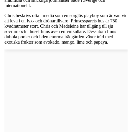
ambitiösa och skickliga journalister både i Sverige och
internationellt.
Chris beskrivs ofta i media som en sorglös playboy som är van vid
att leva i en lyx- och drönartillvaro. Prinsessparets hus är 750
kvadratmeter stort. Chris och Madeleine har tillgång till sju
sovrum och i huset finns även en vinkällare. Dessutom finns
dubbla pooler och i den enorma trädgården växer träd med
exotiska frukter som avokado, mango, lime och papaya.