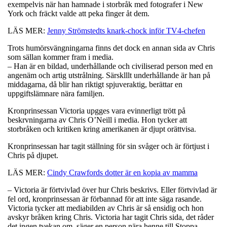
exempelvis när han hamnade i storbråk med fotografer i New
York och fräckt valde att peka finger åt dem.
LÄS MER:
Jenny Strömstedts knark-chock inför TV4-chefen
Trots humörsvängningarna finns det dock en annan sida av Chris
som sällan kommer fram i media.
– Han är en bildad, underhållande och civiliserad person med en
angenäm och artig utstrålning. Särsklllt underhållande är han på
middagarna, då blir han riktigt spjuveraktig, berättar en
uppgiftslämnare nära familjen.
Kronprinsessan Victoria upgges vara evinnerligt trött på
beskrvningarna av Chris O’Neill i media. Hon tycker att
storbråken och kritiken kring amerikanen är djupt orättvisa.
Kronprinsessan har tagit ställning för sin svåger och är förtjust i
Chris på djupet.
LÄS MER:
Cindy Crawfords dotter är en kopia av mamma
– Victoria är förtvivlad över hur Chris beskrivs. Eller förtvivlad är
fel ord, kronprinsessan är förbannad för att inte säga rasande.
Victoria tycker att mediabilden av Chris är så ensidig och hon
avskyr bråken kring Chris. Victoria har tagit Chris sida, det råder
det ingen tvekan om, säger en person nära henne till Stoppa