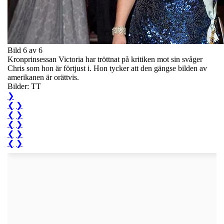
Bild 6 av 6
Kronprinsessan Victoria har tröttnat på kritiken mot sin svåger
Chris som hon är förtjust i. Hon tycker att den gängse bilden av
amerikanen är orättvis.
Bilder: TT
❯
❮
❯
❮
❯
❮
❯
❮
❯
❮
❯