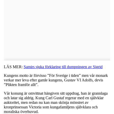
LÄS MER:
Samirs sjuka förklaring till dumpningen av Sigrid
Kungens motto är förvisso ”För Sverige i tiden” men vår monark
verkar mer leva efter gamle kungens, Gustav VI Adolfs, devis
”Plikten framför allt”.
Vår konung är omvittnat hängiven sitt uppdrag, han är grannlaga
och latar sig aldrig. Kung Carl Gustaf regerar med en självklar
auktoritet, men redan nu kan man skönja mönstret av
kronprinsessan Victoria som kungafamiljens självklara och
moraliska överhuvud.