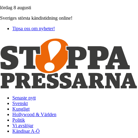
lördag 8 augusti
Sveriges största kändistidning online!
Tipsa oss om nyheter!
Senaste nytt
Svenskt
Kungligt
Hollywood & Världen
Politik
Vi avslöjar
Kändisar A-Ö