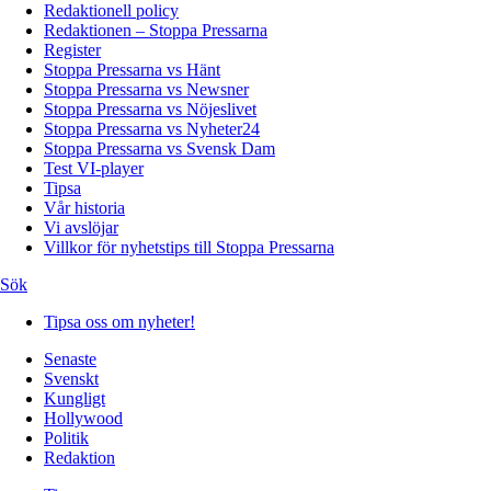
Redaktionell policy
Redaktionen – Stoppa Pressarna
Register
Stoppa Pressarna vs Hänt
Stoppa Pressarna vs Newsner
Stoppa Pressarna vs Nöjeslivet
Stoppa Pressarna vs Nyheter24
Stoppa Pressarna vs Svensk Dam
Test VI-player
Tipsa
Vår historia
Vi avslöjar
Villkor för nyhetstips till Stoppa Pressarna
Sök
Tipsa oss om nyheter!
Senaste
Svenskt
Kungligt
Hollywood
Politik
Redaktion