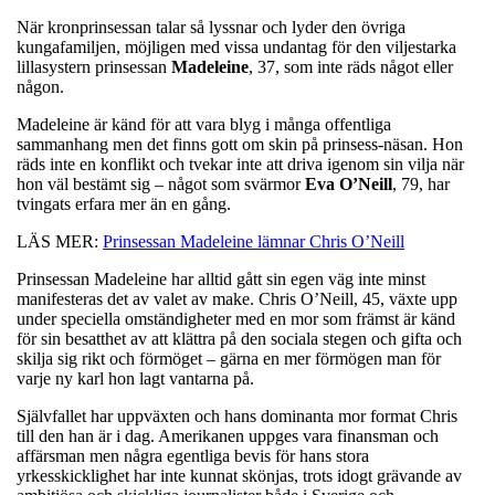
När kronprinsessan talar så lyssnar och lyder den övriga
kungafamiljen, möjligen med vissa undantag för den viljestarka
lillasystern prinsessan
Madeleine
, 37, som inte räds något eller
någon.
Madeleine är känd för att vara blyg i många offentliga
sammanhang men det finns gott om skin på prinsess-näsan. Hon
räds inte en konflikt och tvekar inte att driva igenom sin vilja när
hon väl bestämt sig – något som svärmor
Eva
O’Neill
, 79, har
tvingats erfara mer än en gång.
LÄS MER:
Prinsessan Madeleine lämnar Chris O’Neill
Prinsessan Madeleine har alltid gått sin egen väg inte minst
manifesteras det av valet av make. Chris O’Neill, 45, växte upp
under speciella omständigheter med en mor som främst är känd
för sin besatthet av att klättra på den sociala stegen och gifta och
skilja sig rikt och förmöget – gärna en mer förmögen man för
varje ny karl hon lagt vantarna på.
Självfallet har uppväxten och hans dominanta mor format Chris
till den han är i dag. Amerikanen uppges vara finansman och
affärsman men några egentliga bevis för hans stora
yrkesskicklighet har inte kunnat skönjas, trots idogt grävande av