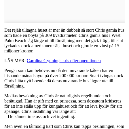
Det rejält tilltagna huset är mer än dubbelt så stort Chris gamla hus
som hade en boyta på 309 kvadratmeter. Chris gamla hus i West
Palm Beach låg länge ut till försäljning men det gick trögt, till slut
lyckades dock amerikanen sälja huset och gjorde en vinst på 15
miljoner kronor.
LÄS MER:
Carolina Gynnings kris efter operationen
Pengar som kan behövas nu då den nuvarande kåken har en
hisnande månadshyra på över 200 000 kronor. Snart tvingas dock
Chris hitta nytt boende då deras nuvarande hus ligger ute till
försäljning.
Medias bevakning av Chris är naturligtvis regelbunden och
berättigad. Han är gift med en prinsessa, som dessutom kritiseras
för att inte ställa upp för kungahuset och för att leva lyxliv för sitt
apanage. Chris inställning var länge att:
– De känner inte oss och vet ingenting.
Men även en tålmodig karl som Chris kan tappa besinningen, som