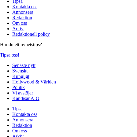
Tipsa
Kontakta oss
Annonsera
Redaktion
Om oss
Arkiv
Redaktionell policy
Har du ett nyhetstips?
Tipsa oss!
Senaste nytt
Svenskt
Kungligt
Hollywood & Världen
Politik
Vi avslöjar
Kändisar A-Ö
Tipsa
Kontakta oss
Annonsera
Redaktion
Om oss
Arkiv