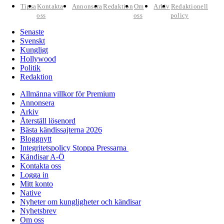
Tipsa
Kontakta
Annonsera
Redaktion
Om
Arkiv
Redaktionell
oss
oss
policy
Senaste
Svenskt
Kungligt
Hollywood
Politik
Redaktion
Allmänna villkor för Premium
Annonsera
Arkiv
Återställ lösenord
Bästa kändissajterna 2026
Bloggnytt
Integritetspolicy Stoppa Pressarna
Kändisar A-Ö
Kontakta oss
Logga in
Mitt konto
Native
Nyheter om kungligheter och kändisar
Nyhetsbrev
Om oss