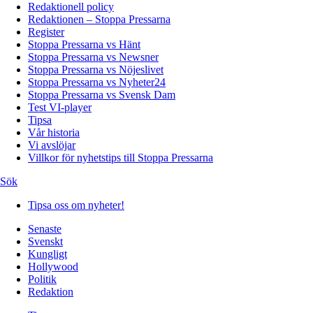
Redaktionell policy
Redaktionen – Stoppa Pressarna
Register
Stoppa Pressarna vs Hänt
Stoppa Pressarna vs Newsner
Stoppa Pressarna vs Nöjeslivet
Stoppa Pressarna vs Nyheter24
Stoppa Pressarna vs Svensk Dam
Test VI-player
Tipsa
Vår historia
Vi avslöjar
Villkor för nyhetstips till Stoppa Pressarna
Sök
Tipsa oss om nyheter!
Senaste
Svenskt
Kungligt
Hollywood
Politik
Redaktion