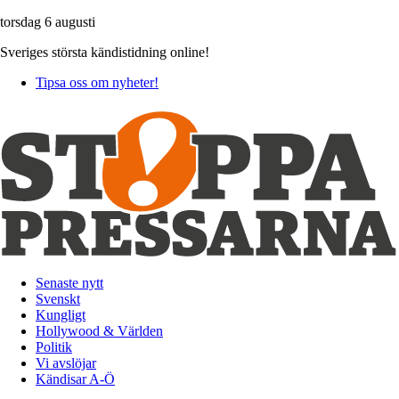
torsdag 6 augusti
Sveriges största kändistidning online!
Tipsa oss om nyheter!
Senaste nytt
Svenskt
Kungligt
Hollywood & Världen
Politik
Vi avslöjar
Kändisar A-Ö