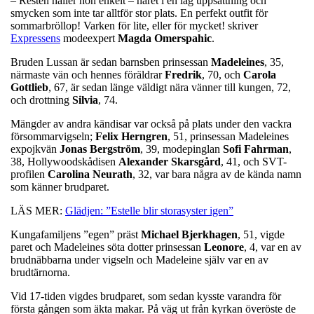
– Resten håller hon enkelt – håret i en låg uppsättning och
smycken som inte tar alltför stor plats. En perfekt outfit för
sommarbröllop! Varken för lite, eller för mycket! skriver
Expressens
modeexpert
Magda Omerspahic
.
Bruden Lussan är sedan barnsben prinsessan
Madeleines
, 35,
närmaste vän och hennes föräldrar
Fredrik
, 70, och
Carola
Gottlieb
, 67, är sedan länge väldigt nära vänner till kungen, 72,
och drottning
Silvia
, 74.
Mängder av andra kändisar var också på plats under den vackra
försommarvigseln;
Felix Herngren
, 51, prinsessan Madeleines
expojkvän
Jonas Bergström
, 39, modepinglan
Sofi Fahrman
,
38, Hollywoodskådisen
Alexander Skarsgård
, 41, och SVT-
profilen
Carolina Neurath
, 32, var bara några av de kända namn
som känner brudparet.
LÄS MER:
Glädjen: ”Estelle blir storasyster igen”
Kungafamiljens ”egen” präst
Michael Bjerkhagen
, 51, vigde
paret och Madeleines söta dotter prinsessan
Leonore
, 4, var en av
brudnäbbarna under vigseln och Madeleine själv var en av
brudtärnorna.
Vid 17-tiden vigdes brudparet, som sedan kysste varandra för
första gången som äkta makar. På väg ut från kyrkan överöste de