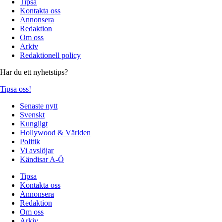
Tipsa
Kontakta oss
Annonsera
Redaktion
Om oss
Arkiv
Redaktionell policy
Har du ett nyhetstips?
Tipsa oss!
Senaste nytt
Svenskt
Kungligt
Hollywood & Världen
Politik
Vi avslöjar
Kändisar A-Ö
Tipsa
Kontakta oss
Annonsera
Redaktion
Om oss
Arkiv