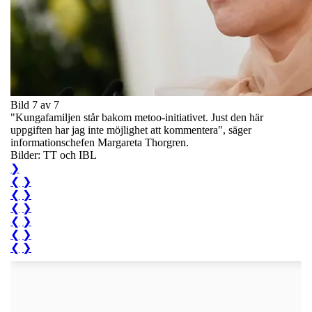
Bild 7 av 7
"Kungafamiljen står bakom metoo-initiativet. Just den här
uppgiften har jag inte möjlighet att kommentera", säger
informationschefen Margareta Thorgren.
Bilder: TT och IBL
❯
❮
❯
❮
❯
❮
❯
❮
❯
❮
❯
❮
❯