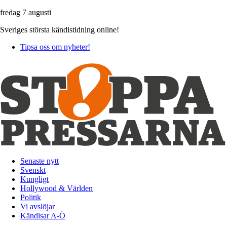
fredag 7 augusti
Sveriges största kändistidning online!
Tipsa oss om nyheter!
Senaste nytt
Svenskt
Kungligt
Hollywood & Världen
Politik
Vi avslöjar
Kändisar A-Ö