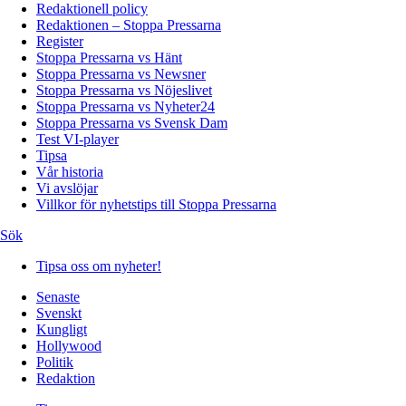
Redaktionell policy
Redaktionen – Stoppa Pressarna
Register
Stoppa Pressarna vs Hänt
Stoppa Pressarna vs Newsner
Stoppa Pressarna vs Nöjeslivet
Stoppa Pressarna vs Nyheter24
Stoppa Pressarna vs Svensk Dam
Test VI-player
Tipsa
Vår historia
Vi avslöjar
Villkor för nyhetstips till Stoppa Pressarna
Sök
Tipsa oss om nyheter!
Senaste
Svenskt
Kungligt
Hollywood
Politik
Redaktion