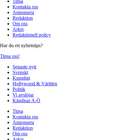
Tipsa
Kontakta oss
Annonsera
Redaktion
Om oss
Arkiv
Redaktionell policy
Har du ett nyhetstips?
Tipsa oss!
Senaste nytt
Svenskt
Kungligt
Hollywood & Världen
Politik
Vi avslöjar
Kändisar A-Ö
Tipsa
Kontakta oss
Annonsera
Redaktion
Om oss
Arkiv