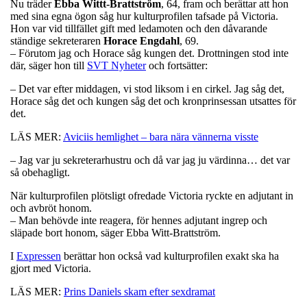
Nu träder
Ebba Wittt-Brattström
, 64, fram och berättar att hon
med sina egna ögon såg hur kulturprofilen tafsade på Victoria.
Hon var vid tillfället gift med ledamoten och den dåvarande
ständige sekreteraren
Horace Engdahl
, 69.
– Förutom jag och Horace såg kungen det. Drottningen stod inte
där, säger hon till
SVT Nyheter
och fortsätter:
– Det var efter middagen, vi stod liksom i en cirkel. Jag såg det,
Horace såg det och kungen såg det och kronprinsessan utsattes för
det.
LÄS MER:
Aviciis hemlighet – bara nära vännerna visste
– Jag var ju sekreterarhustru och då var jag ju värdinna… det var
så obehagligt.
När kulturprofilen plötsligt ofredade Victoria ryckte en adjutant in
och avbröt honom.
– Man behövde inte reagera, för hennes adjutant ingrep och
släpade bort honom, säger Ebba Witt-Brattström.
I
Expressen
berättar hon också vad kulturprofilen exakt ska ha
gjort med Victoria.
LÄS MER:
Prins Daniels skam efter sexdramat