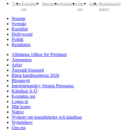
Tipsa
Kontakta
Annonsera
Redaktion
Om
Arkiv
Redaktionell
oss
oss
policy
Senaste
Svenskt
Kungligt
Hollywood
Politik
Redaktion
Allmänna villkor för Premium
Annonsera
Arkiv
Återställ lösenord
Bästa kändissajterna 2026
Bloggnytt
Integritetspolicy Stoppa Pressarna
Kändisar A-Ö
Kontakta oss
Logga in
Mitt konto
Native
Nyheter om kungligheter och kändisar
Nyhetsbrev
Om oss