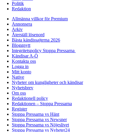
Politik
Redaktion
Allmänna villkor för Premium
Annonsera
Arkiv
Återställ lösenord
Bästa kändissajterna 2026
Bloggnytt
Integritetspolicy Stoppa Pressarna
Kändisar A-Ö
Kontakta oss
Logga in
Mitt konto
Native
Nyheter om kungligheter och kändisar
Nyhetsbrev
Om oss
Redaktionell policy
Redaktionen – Stoppa Pressarna
Register
Stoppa Pressarna vs Hänt
Stoppa Pressarna vs Newsner
Stoppa Pressarna vs Nöjeslivet
Stoppa Pressarna vs Nyheter24