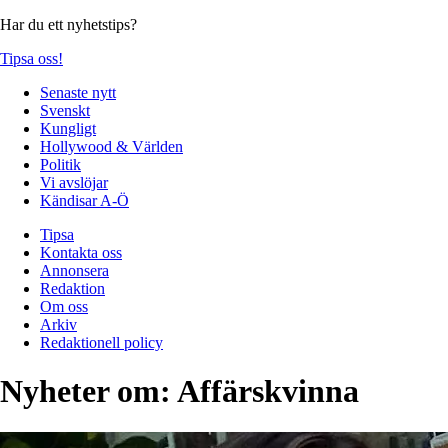
Har du ett nyhetstips?
Tipsa oss!
Senaste nytt
Svenskt
Kungligt
Hollywood & Världen
Politik
Vi avslöjar
Kändisar A-Ö
Tipsa
Kontakta oss
Annonsera
Redaktion
Om oss
Arkiv
Redaktionell policy
Nyheter om:
Affärskvinna