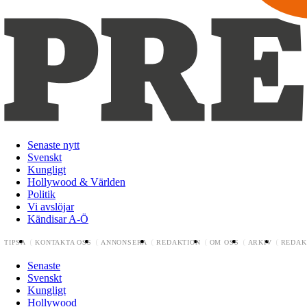
Senaste nytt
Svenskt
Kungligt
Hollywood & Världen
Politik
Vi avslöjar
Kändisar A-Ö
TIPSA
KONTAKTA OSS
ANNONSERA
REDAKTION
OM OSS
ARKIV
REDAK
Senaste
Svenskt
Kungligt
Hollywood