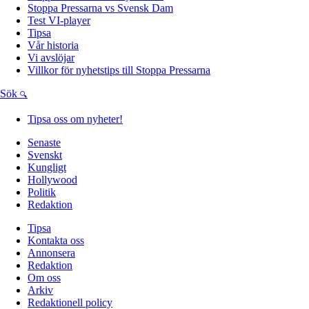
Stoppa Pressarna vs Svensk Dam
Test VI-player
Tipsa
Vår historia
Vi avslöjar
Villkor för nyhetstips till Stoppa Pressarna
Sök
Tipsa oss om nyheter!
Senaste
Svenskt
Kungligt
Hollywood
Politik
Redaktion
Tipsa
Kontakta oss
Annonsera
Redaktion
Om oss
Arkiv
Redaktionell policy