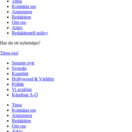
Tipsa
Kontakta oss
Annonsera
Redaktion
Om oss
Arkiv
Redaktionell policy
Har du ett nyhetstips?
Tipsa oss!
Senaste nytt
Svenskt
Kungligt
Hollywood & Världen
Politik
Vi avslöjar
Kändisar A-Ö
Tipsa
Kontakta oss
Annonsera
Redaktion
Om oss
Arkiv