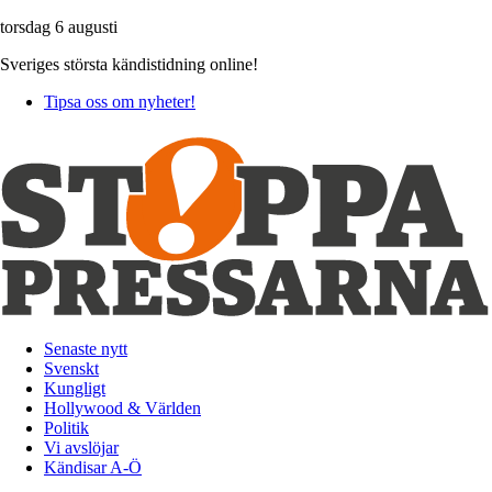
torsdag 6 augusti
Sveriges största kändistidning online!
Tipsa oss om nyheter!
Senaste nytt
Svenskt
Kungligt
Hollywood & Världen
Politik
Vi avslöjar
Kändisar A-Ö