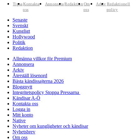
Tipsa
Kontakta
Annonsera
Redaktion
Om
Arkiv
Redaktionell
oss
oss
policy
Senaste
Svenskt
Kungligt
Hollywood
Politik
Redaktion
Allmänna villkor för Premium
Annonsera
Arkiv
Återställ lösenord
Bästa kändissajterna 2026
Bloggnytt
Integritetspolicy Stoppa Pressarna
Kändisar A-Ö
Kontakta oss
Logga in
Mitt konto
Native
Nyheter om kungligheter och kändisar
Nyhetsbrev
Om oss