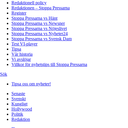
Redaktionell policy
Redaktionen – Stoppa Pressarna
Register
Stoppa Pressarna vs Hänt
Stoppa Pressarna vs Newsner
Stoppa Pressarna vs Nöjeslivet
Stoppa Pressarna vs Nyheter24
Stoppa Pressarna vs Svensk Dam
Test VI-player
Tipsa
Vår historia
Vi avslöjar
Villkor för nyhetstips till Stoppa Pressarna
Sök
Tipsa oss om nyheter!
Senaste
Svenskt
Kungligt
Hollywood
Politik
Redaktion