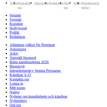
Tipsa
Kontakta
Annonsera
Redaktion
Om
Arkiv
Redaktionell
oss
oss
policy
Senaste
Svenskt
Kungligt
Hollywood
Politik
Redaktion
Allmänna villkor för Premium
Annonsera
Arkiv
Återställ lösenord
Bästa kändissajterna 2026
Bloggnytt
Integritetspolicy Stoppa Pressarna
Kändisar A-Ö
Kontakta oss
Logga in
Mitt konto
Native
Nyheter om kungligheter och kändisar
Nyhetsbrev
Om oss