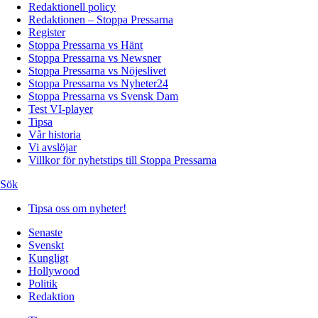
Redaktionell policy
Redaktionen – Stoppa Pressarna
Register
Stoppa Pressarna vs Hänt
Stoppa Pressarna vs Newsner
Stoppa Pressarna vs Nöjeslivet
Stoppa Pressarna vs Nyheter24
Stoppa Pressarna vs Svensk Dam
Test VI-player
Tipsa
Vår historia
Vi avslöjar
Villkor för nyhetstips till Stoppa Pressarna
Sök
Tipsa oss om nyheter!
Senaste
Svenskt
Kungligt
Hollywood
Politik
Redaktion