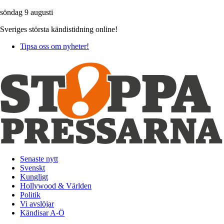
söndag 9 augusti
Sveriges största kändistidning online!
Tipsa oss om nyheter!
Senaste nytt
Svenskt
Kungligt
Hollywood & Världen
Politik
Vi avslöjar
Kändisar A-Ö