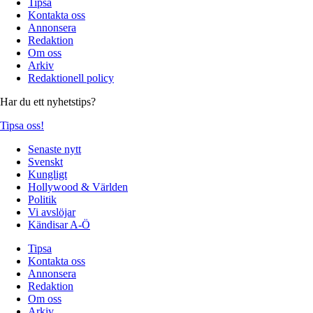
Tipsa
Kontakta oss
Annonsera
Redaktion
Om oss
Arkiv
Redaktionell policy
Har du ett nyhetstips?
Tipsa oss!
Senaste nytt
Svenskt
Kungligt
Hollywood & Världen
Politik
Vi avslöjar
Kändisar A-Ö
Tipsa
Kontakta oss
Annonsera
Redaktion
Om oss
Arkiv