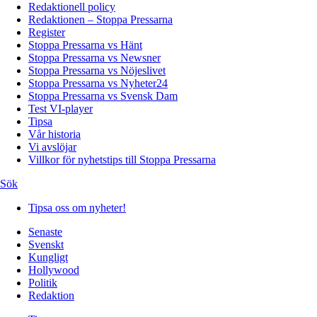
Redaktionell policy
Redaktionen – Stoppa Pressarna
Register
Stoppa Pressarna vs Hänt
Stoppa Pressarna vs Newsner
Stoppa Pressarna vs Nöjeslivet
Stoppa Pressarna vs Nyheter24
Stoppa Pressarna vs Svensk Dam
Test VI-player
Tipsa
Vår historia
Vi avslöjar
Villkor för nyhetstips till Stoppa Pressarna
Sök
Tipsa oss om nyheter!
Senaste
Svenskt
Kungligt
Hollywood
Politik
Redaktion