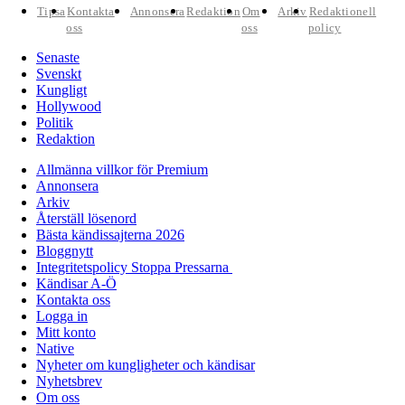
Tipsa
Kontakta
Annonsera
Redaktion
Om
Arkiv
Redaktionell
oss
oss
policy
Senaste
Svenskt
Kungligt
Hollywood
Politik
Redaktion
Allmänna villkor för Premium
Annonsera
Arkiv
Återställ lösenord
Bästa kändissajterna 2026
Bloggnytt
Integritetspolicy Stoppa Pressarna
Kändisar A-Ö
Kontakta oss
Logga in
Mitt konto
Native
Nyheter om kungligheter och kändisar
Nyhetsbrev
Om oss