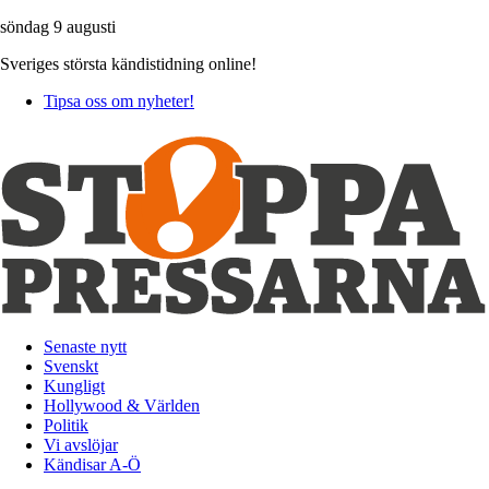
söndag 9 augusti
Sveriges största kändistidning online!
Tipsa oss om nyheter!
Senaste nytt
Svenskt
Kungligt
Hollywood & Världen
Politik
Vi avslöjar
Kändisar A-Ö