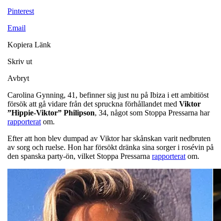
Pinterest
Email
Kopiera Länk
Skriv ut
Avbryt
Carolina Gynning, 41, befinner sig just nu på Ibiza i ett ambitiöst
försök att gå vidare från det spruckna förhållandet med
Viktor
”Hippie-Viktor” Philipson
, 34, något som Stoppa Pressarna har
rapporterat
om.
Efter att hon blev dumpad av Viktor har skånskan varit nedbruten
av sorg och ruelse. Hon har försökt dränka sina sorger i rosévin på
den spanska party-ön, vilket Stoppa Pressarna
rapporterat
om.