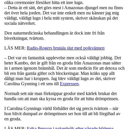
olika ceremonier försöker hitta ett inre lugn.
– Detta är ett sätt, det görs mest i Amazonas djungel men nu finns
det över hela jorden. Det var inte enkelt men nu känner jag mig
väldigt, väldigt lugn i hela mitt system, skriver skånskan på det
sociala nätverket.
Den naturmedicinska behandlingen är dock inte fri från
biverkningar, tvärtom.
LÄS MER:
Radio-Rogers brutala slut med pojkvännen
– Det var en fantastisk upplevelse men också väldigt jobbig. Det
heter Kambo, det är gift från en groda från Amazonas man sätter
in i armen igenom brännhål. Det är som medicin för att detoxa och
bli ren från gamla gifter och blockeringar. Man kräks upp allt
dåligt man har i kroppen. Jag blev väldigt lugn av det, skriver
Carolina Gynning i ett sms till
Expressen
.
Normalt sett när man förknippar grodor med kärlek brukar det
handla om att man ska kyssa en groda för att hitta drömprinsen.
I Carolina Gynnings värld förhåller det sig precis tvärtom – när
hon blivit dumpad av drömprinsen ser hon till att bli förgiftad av
en groda.
LÄS MER:
Erika Persson i nakenbråk efter vågade bilderna