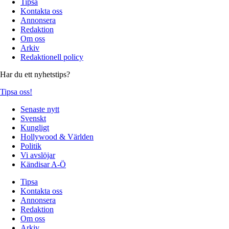
Tipsa
Kontakta oss
Annonsera
Redaktion
Om oss
Arkiv
Redaktionell policy
Har du ett nyhetstips?
Tipsa oss!
Senaste nytt
Svenskt
Kungligt
Hollywood & Världen
Politik
Vi avslöjar
Kändisar A-Ö
Tipsa
Kontakta oss
Annonsera
Redaktion
Om oss
Arkiv