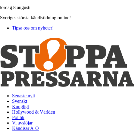
lördag 8 augusti
Sveriges största kändistidning online!
Tipsa oss om nyheter!
Senaste nytt
Svenskt
Kungligt
Hollywood & Världen
Politik
Vi avslöjar
Kändisar A-Ö