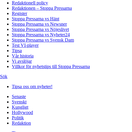
Redaktionell policy
Redaktionen – Stoppa Pressarna
Register
Stoppa Pressarna vs Hänt
Stoppa Pressarna vs Newsner
Stoppa Pressarna vs Nöjeslivet
Stoppa Pressarna vs Nyheter24
Stoppa Pressarna vs Svensk Dam
Test VI-player
Tipsa
Vår historia
Vi avslöjar
Villkor för nyhetstips till Stoppa Pressarna
Sök
Tipsa oss om nyheter!
Senaste
Svenskt
Kungligt
Hollywood
Politik
Redaktion