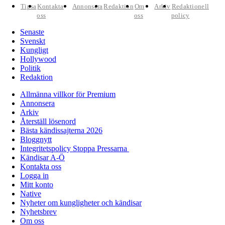
Tipsa
Kontakta
Annonsera
Redaktion
Om
Arkiv
Redaktionell
oss
oss
policy
Senaste
Svenskt
Kungligt
Hollywood
Politik
Redaktion
Allmänna villkor för Premium
Annonsera
Arkiv
Återställ lösenord
Bästa kändissajterna 2026
Bloggnytt
Integritetspolicy Stoppa Pressarna
Kändisar A-Ö
Kontakta oss
Logga in
Mitt konto
Native
Nyheter om kungligheter och kändisar
Nyhetsbrev
Om oss