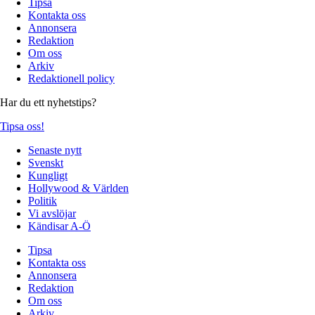
Tipsa
Kontakta oss
Annonsera
Redaktion
Om oss
Arkiv
Redaktionell policy
Har du ett nyhetstips?
Tipsa oss!
Senaste nytt
Svenskt
Kungligt
Hollywood & Världen
Politik
Vi avslöjar
Kändisar A-Ö
Tipsa
Kontakta oss
Annonsera
Redaktion
Om oss
Arkiv