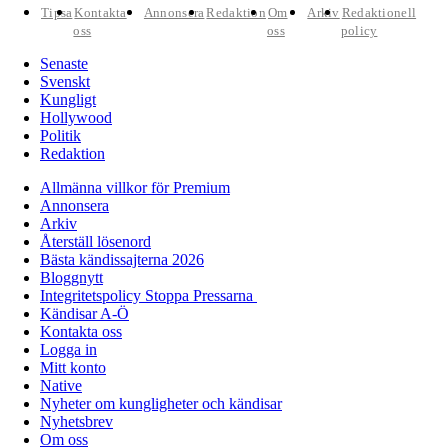
Tipsa
Kontakta
Annonsera
Redaktion
Om
Arkiv
Redaktionell
oss
oss
policy
Senaste
Svenskt
Kungligt
Hollywood
Politik
Redaktion
Allmänna villkor för Premium
Annonsera
Arkiv
Återställ lösenord
Bästa kändissajterna 2026
Bloggnytt
Integritetspolicy Stoppa Pressarna
Kändisar A-Ö
Kontakta oss
Logga in
Mitt konto
Native
Nyheter om kungligheter och kändisar
Nyhetsbrev
Om oss