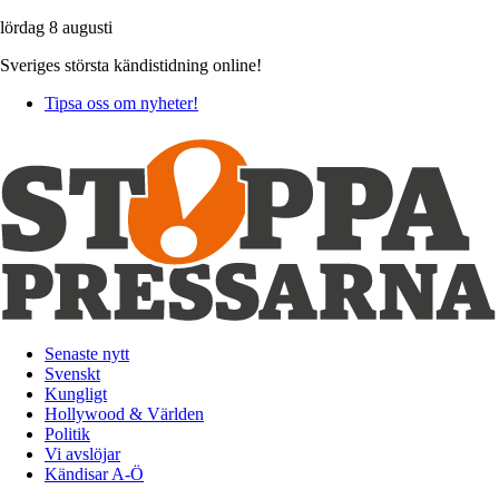
lördag 8 augusti
Sveriges största kändistidning online!
Tipsa oss om nyheter!
Senaste nytt
Svenskt
Kungligt
Hollywood & Världen
Politik
Vi avslöjar
Kändisar A-Ö