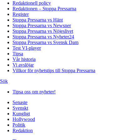
Redaktionell policy
Redaktionen – Stoppa Pressarna
Register
Stoppa Pressarna vs Hänt
Stoppa Pressarna vs Newsner
Stoppa Pressarna vs Nöjeslivet
Stoppa Pressarna vs Nyheter24
Stoppa Pressarna vs Svensk Dam
Test VI-player
Tipsa
Vår historia
Vi avslöjar
Villkor för nyhetstips till Stoppa Pressarna
Sök
Tipsa oss om nyheter!
Senaste
Svenskt
Kungligt
Hollywood
Politik
Redaktion