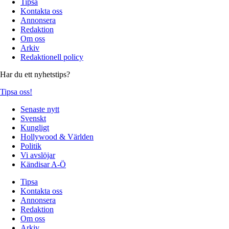
Tipsa
Kontakta oss
Annonsera
Redaktion
Om oss
Arkiv
Redaktionell policy
Har du ett nyhetstips?
Tipsa oss!
Senaste nytt
Svenskt
Kungligt
Hollywood & Världen
Politik
Vi avslöjar
Kändisar A-Ö
Tipsa
Kontakta oss
Annonsera
Redaktion
Om oss
Arkiv