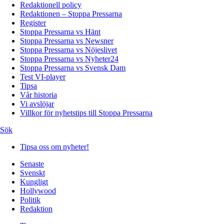
Redaktionell policy
Redaktionen – Stoppa Pressarna
Register
Stoppa Pressarna vs Hänt
Stoppa Pressarna vs Newsner
Stoppa Pressarna vs Nöjeslivet
Stoppa Pressarna vs Nyheter24
Stoppa Pressarna vs Svensk Dam
Test VI-player
Tipsa
Vår historia
Vi avslöjar
Villkor för nyhetstips till Stoppa Pressarna
Sök
Tipsa oss om nyheter!
Senaste
Svenskt
Kungligt
Hollywood
Politik
Redaktion