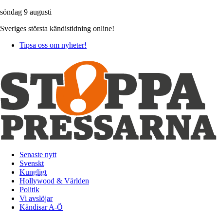
söndag 9 augusti
Sveriges största kändistidning online!
Tipsa oss om nyheter!
Senaste nytt
Svenskt
Kungligt
Hollywood & Världen
Politik
Vi avslöjar
Kändisar A-Ö