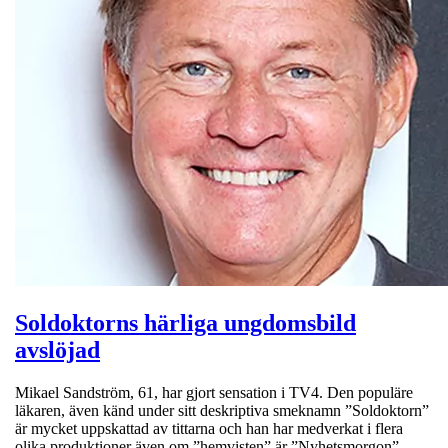
Soldoktorns härliga ungdomsbild
avslöjad
Mikael Sandström, 61, har gjort sensation i TV4. Den populäre
läkaren, även känd under sitt deskriptiva smeknamn ”Soldoktorn”
är mycket uppskattad av tittarna och han har medverkat i flera
olika produktioner även om ”hemvisten” är ”Nyhetsmorgon”.