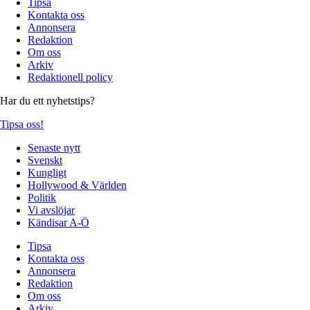
Tipsa
Kontakta oss
Annonsera
Redaktion
Om oss
Arkiv
Redaktionell policy
Har du ett nyhetstips?
Tipsa oss!
Senaste nytt
Svenskt
Kungligt
Hollywood & Världen
Politik
Vi avslöjar
Kändisar A-Ö
Tipsa
Kontakta oss
Annonsera
Redaktion
Om oss
Arkiv