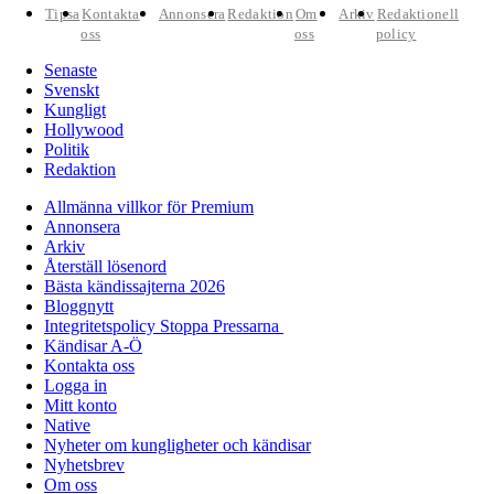
Tipsa
Kontakta
Annonsera
Redaktion
Om
Arkiv
Redaktionell
oss
oss
policy
Senaste
Svenskt
Kungligt
Hollywood
Politik
Redaktion
Allmänna villkor för Premium
Annonsera
Arkiv
Återställ lösenord
Bästa kändissajterna 2026
Bloggnytt
Integritetspolicy Stoppa Pressarna
Kändisar A-Ö
Kontakta oss
Logga in
Mitt konto
Native
Nyheter om kungligheter och kändisar
Nyhetsbrev
Om oss