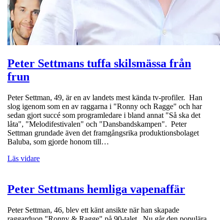
Peter Settmans tuffa skilsmässa från
frun
Peter Settman, 49, är en av landets mest kända tv-profiler. Han
slog igenom som en av raggarna i "Ronny och Ragge" och har
sedan gjort succé som programledare i bland annat "Så ska det
låta", "Melodifestivalen" och "Dansbandskampen". Peter
Settman grundade även det framgångsrika produktionsbolaget
Baluba, som gjorde honom till…
Läs vidare
Peter Settmans hemliga vapenaffär
Peter Settman, 46, blev ett känt ansikte när han skapade
raggarduon "Ronny & Ragge" på 90-talet. Nu går den populära