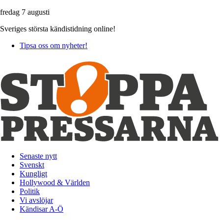
fredag 7 augusti
Sveriges största kändistidning online!
Tipsa oss om nyheter!
Senaste nytt
Svenskt
Kungligt
Hollywood & Världen
Politik
Vi avslöjar
Kändisar A-Ö