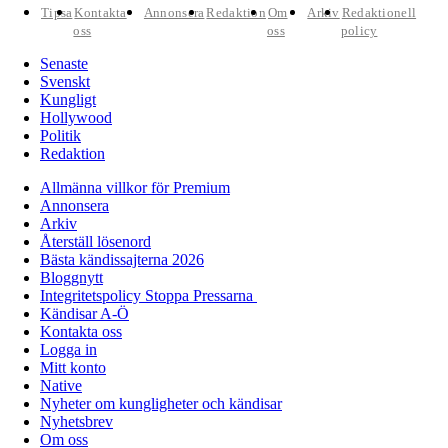
Tipsa
Kontakta
Annonsera
Redaktion
Om
Arkiv
Redaktionell
oss
oss
policy
Senaste
Svenskt
Kungligt
Hollywood
Politik
Redaktion
Allmänna villkor för Premium
Annonsera
Arkiv
Återställ lösenord
Bästa kändissajterna 2026
Bloggnytt
Integritetspolicy Stoppa Pressarna
Kändisar A-Ö
Kontakta oss
Logga in
Mitt konto
Native
Nyheter om kungligheter och kändisar
Nyhetsbrev
Om oss