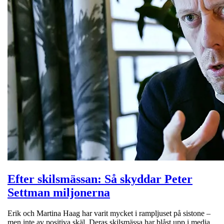
Efter skilsmässan: Så skyddar Peter
Settman miljonerna
Erik och Martina Haag har varit mycket i rampljuset på sistone –
men inte av positiva skäl. Deras skilsmässa har blåst upp i media