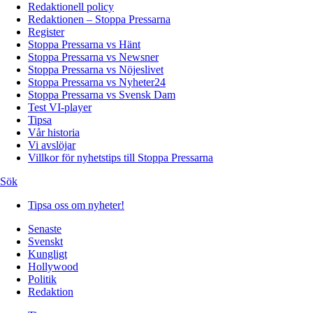
Redaktionell policy
Redaktionen – Stoppa Pressarna
Register
Stoppa Pressarna vs Hänt
Stoppa Pressarna vs Newsner
Stoppa Pressarna vs Nöjeslivet
Stoppa Pressarna vs Nyheter24
Stoppa Pressarna vs Svensk Dam
Test VI-player
Tipsa
Vår historia
Vi avslöjar
Villkor för nyhetstips till Stoppa Pressarna
Sök
Tipsa oss om nyheter!
Senaste
Svenskt
Kungligt
Hollywood
Politik
Redaktion