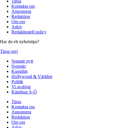
Tipsa
Kontakta oss
Annonsera
Redaktion
Om oss
Arkiv
Redaktionell policy
Har du ett nyhetstips?
Tipsa oss!
Senaste nytt
Svenskt
Kungligt
Hollywood & Världen
Politik
Vi avslöjar
Kändisar A-Ö
Tipsa
Kontakta oss
Annonsera
Redaktion
Om oss
Arkiv