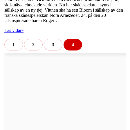
skilsmässa chockade världen. Nu har skådespelaren synts i
sällskap av en ny tjej. Vittnen ska ha sett Bloom i sällskap av den
franska skådespelerskan Nora Arnezeder, 24, på den 20-
talsinspirerade baren Roger…
Läs vidare
1
2
3
4