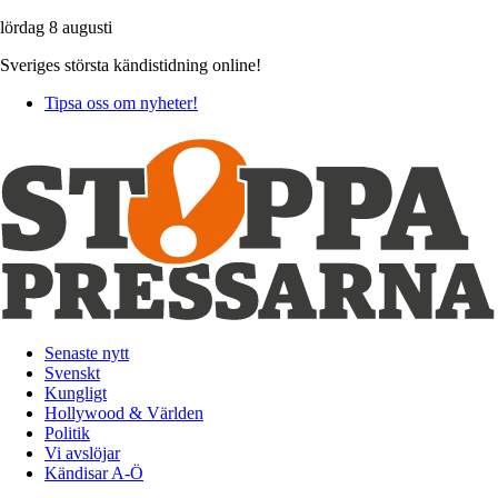
lördag 8 augusti
Sveriges största kändistidning online!
Tipsa oss om nyheter!
Senaste nytt
Svenskt
Kungligt
Hollywood & Världen
Politik
Vi avslöjar
Kändisar A-Ö