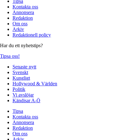
Tipsa
Kontakta oss
Annonsera
Redaktion
Om oss
Arkiv
Redaktionell policy
Har du ett nyhetstips?
Tipsa oss!
Senaste nytt
Svenskt
Kungligt
Hollywood & Världen
Politik
Vi avslöjar
Kändisar A-Ö
Tipsa
Kontakta oss
Annonsera
Redaktion
Om oss
Arkiv