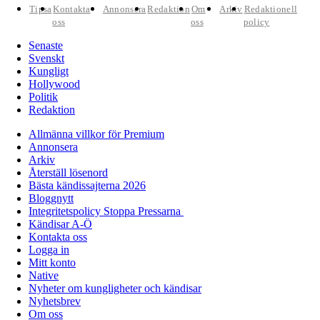
Tipsa
Kontakta
Annonsera
Redaktion
Om
Arkiv
Redaktionell
oss
oss
policy
Senaste
Svenskt
Kungligt
Hollywood
Politik
Redaktion
Allmänna villkor för Premium
Annonsera
Arkiv
Återställ lösenord
Bästa kändissajterna 2026
Bloggnytt
Integritetspolicy Stoppa Pressarna
Kändisar A-Ö
Kontakta oss
Logga in
Mitt konto
Native
Nyheter om kungligheter och kändisar
Nyhetsbrev
Om oss