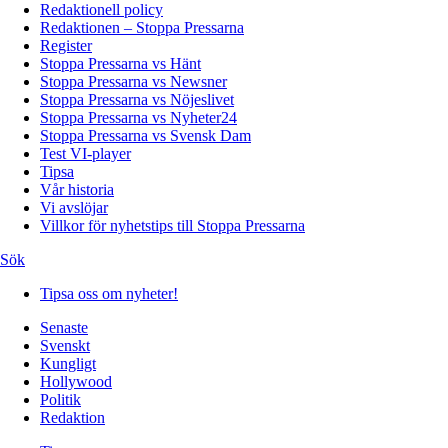
Redaktionell policy
Redaktionen – Stoppa Pressarna
Register
Stoppa Pressarna vs Hänt
Stoppa Pressarna vs Newsner
Stoppa Pressarna vs Nöjeslivet
Stoppa Pressarna vs Nyheter24
Stoppa Pressarna vs Svensk Dam
Test VI-player
Tipsa
Vår historia
Vi avslöjar
Villkor för nyhetstips till Stoppa Pressarna
Sök
Tipsa oss om nyheter!
Senaste
Svenskt
Kungligt
Hollywood
Politik
Redaktion