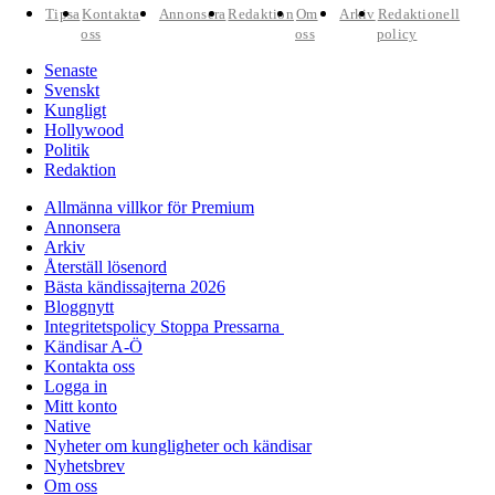
Tipsa
Kontakta
Annonsera
Redaktion
Om
Arkiv
Redaktionell
oss
oss
policy
Senaste
Svenskt
Kungligt
Hollywood
Politik
Redaktion
Allmänna villkor för Premium
Annonsera
Arkiv
Återställ lösenord
Bästa kändissajterna 2026
Bloggnytt
Integritetspolicy Stoppa Pressarna
Kändisar A-Ö
Kontakta oss
Logga in
Mitt konto
Native
Nyheter om kungligheter och kändisar
Nyhetsbrev
Om oss