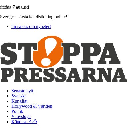
fredag 7 augusti
Sveriges största kändistidning online!
Tipsa oss om nyheter!
Senaste nytt
Svenskt
Kungligt
Hollywood & Världen
Politik
Vi avslöjar
Kändisar A-Ö