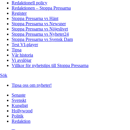
Redaktionell policy
Redaktionen – Stoppa Pressarna
Register
Stoppa Pressarna vs Hänt
Stoppa Pressarna vs Newsner
Stoppa Pressarna vs Nöjeslivet
Stoppa Pressarna vs Nyheter24
Stoppa Pressarna vs Svensk Dam
Test VI-player
Tipsa
Vår historia
Vi avslöjar
Villkor för nyhetstips till Stoppa Pressarna
Sök
Tipsa oss om nyheter!
Senaste
Svenskt
Kungligt
Hollywood
Politik
Redaktion