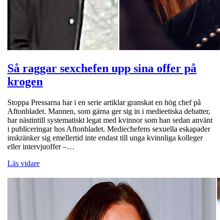
Så raggar sexchefen upp sina offer på
krogen
Stoppa Pressarna har i en serie artiklar granskat en hög chef på
Aftonbladet. Mannen, som gärna ger sig in i medieetiska debatter,
har nästintill systematiskt legat med kvinnor som han sedan använt
i publiceringar hos Aftonbladet. Mediechefens sexuella eskapader
inskränker sig emellertid inte endast till unga kvinnliga kolleger
eller intervjuoffer –…
Läs vidare