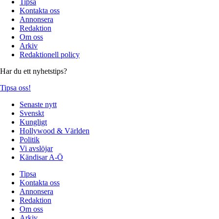
Tipsa
Kontakta oss
Annonsera
Redaktion
Om oss
Arkiv
Redaktionell policy
Har du ett nyhetstips?
Tipsa oss!
Senaste nytt
Svenskt
Kungligt
Hollywood & Världen
Politik
Vi avslöjar
Kändisar A-Ö
Tipsa
Kontakta oss
Annonsera
Redaktion
Om oss
Arkiv