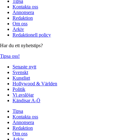
Tipsa
Kontakta oss
Annonsera
Redaktion
Om oss
Arkiv
Redaktionell policy
Har du ett nyhetstips?
Tipsa oss!
Senaste nytt
Svenskt
Kungligt
Hollywood & Världen
Politik
Vi avslöjar
Kändisar A-Ö
Tipsa
Kontakta oss
Annonsera
Redaktion
Om oss
Arkiv