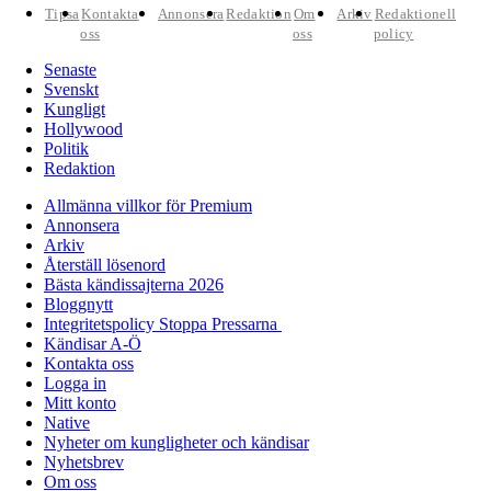
Tipsa
Kontakta
Annonsera
Redaktion
Om
Arkiv
Redaktionell
oss
oss
policy
Senaste
Svenskt
Kungligt
Hollywood
Politik
Redaktion
Allmänna villkor för Premium
Annonsera
Arkiv
Återställ lösenord
Bästa kändissajterna 2026
Bloggnytt
Integritetspolicy Stoppa Pressarna
Kändisar A-Ö
Kontakta oss
Logga in
Mitt konto
Native
Nyheter om kungligheter och kändisar
Nyhetsbrev
Om oss