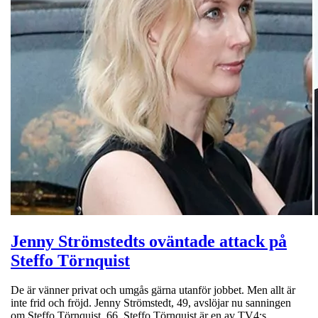
Jenny Strömstedts oväntade attack på
Steffo Törnquist
De är vänner privat och umgås gärna utanför jobbet. Men allt är
inte frid och fröjd. Jenny Strömstedt, 49, avslöjar nu sanningen
om Steffo Törnquist, 66. Steffo Törnquist är en av TV4:s