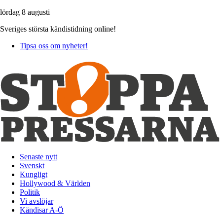
lördag 8 augusti
Sveriges största kändistidning online!
Tipsa oss om nyheter!
Senaste nytt
Svenskt
Kungligt
Hollywood & Världen
Politik
Vi avslöjar
Kändisar A-Ö