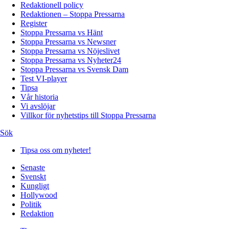
Redaktionell policy
Redaktionen – Stoppa Pressarna
Register
Stoppa Pressarna vs Hänt
Stoppa Pressarna vs Newsner
Stoppa Pressarna vs Nöjeslivet
Stoppa Pressarna vs Nyheter24
Stoppa Pressarna vs Svensk Dam
Test VI-player
Tipsa
Vår historia
Vi avslöjar
Villkor för nyhetstips till Stoppa Pressarna
Sök
Tipsa oss om nyheter!
Senaste
Svenskt
Kungligt
Hollywood
Politik
Redaktion